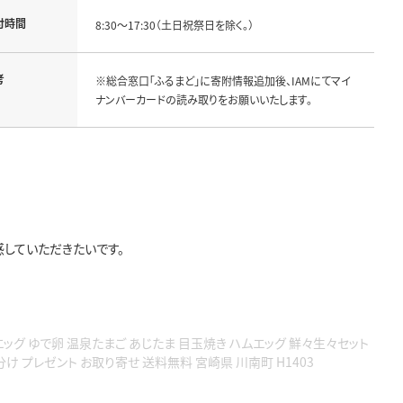
付時間
8:30～17:30（土日祝祭日を除く。）
考
※総合窓口「ふるまど」に寄附情報追加後、IAMにてマイ
ナンバーカードの読み取りをお願いいたします。
していただきたいです。
エッグ ゆで卵 温泉たまご あじたま 目玉焼き ハムエッグ 鮮々生々セット
け プレゼント お取り寄せ 送料無料 宮崎県 川南町 H1403