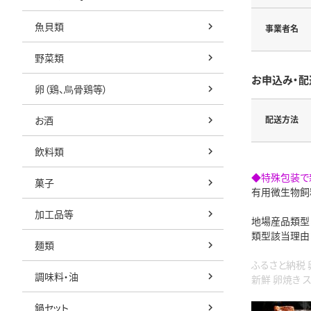
魚貝類
事業者名
野菜類
お申込み・配
卵（鶏、烏骨鶏等）
お酒
配送方法
飲料類
◆特殊包装で
菓子
有用微生物飼
加工品等
地場産品類型
類型該当理由
麺類
ふるさと納税 
調味料・油
新鮮 卵焼き 
鍋セット