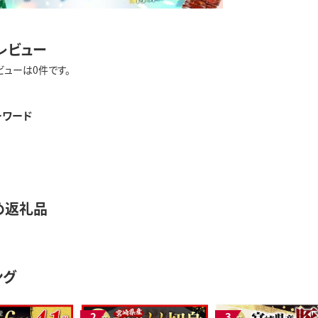
レビュー
ビューは0件です。
ーワード
め返礼品
ング