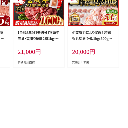
 豚
【令和8年9月発送分】宮崎牛
企業努力により実現！ 若鶏
 切
赤身・霜降り焼肉2種1kg+粗
もも切身 計5.1kg(300g×1
 】
挽きウインナー 【 焼肉 ヤキ
7袋) 【 国産 九州産 鶏肉 肉
21,000
円
20,000
円
ニク ウデ モモ ウインナー 肩
とり もも肉 モモ 5.1kg から
ロース 牛肉 牛 肉 】［B0061
あげ チキン南蛮 送料無料 】
3r809］
［C00711］
宮崎県川南町
宮崎県川南町