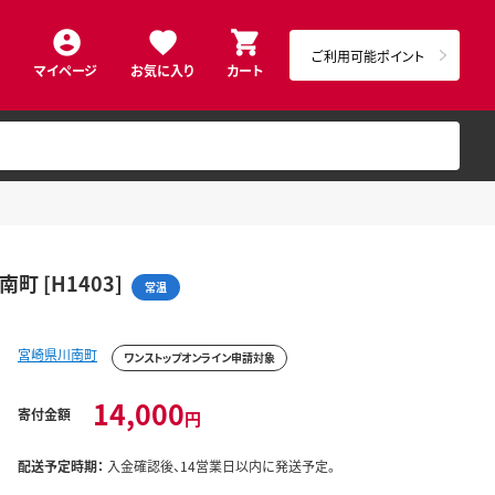
ご利用可能ポイント
マイページ
お気に入り
カート
町 [H1403]
常温
宮崎県川南町
ワンストップオンライン申請対象
14,000
寄付金額
円
配送予定時期：
入金確認後、14営業日以内に発送予定。