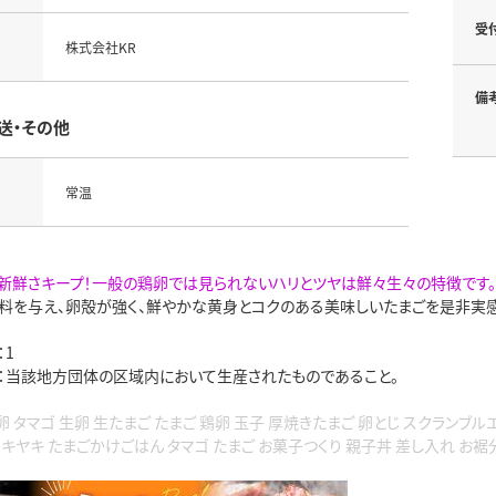
受
株式会社KR
備
送・その他
常温
新鮮さキープ！一般の鶏卵では見られないハリとツヤは鮮々生々の特徴です。
料を与え、卵殻が強く、鮮やかな黄身とコクのある美味しいたまごを是非実感
：1
：当該地方団体の区域内において生産されたものであること。
卵 タマゴ 生卵 生たまご たまご 鶏卵 玉子 厚焼きたまご 卵とじ スクランブル
スキヤキ たまごかけごはん タマゴ たまご お菓子つくり 親子丼 差し入れ お裾分