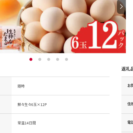
1
2
3
4
5
返礼
お
随時
住
鮮々生々6玉×12P
電
常温14日間