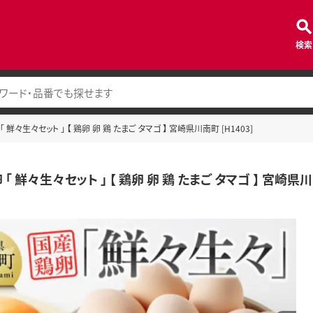
検索
 鮮々生々セット 」 【 鶏卵 卵 鶏 たまご タマゴ 】 宮崎県川南町 [H1403]
「 鮮々生々セット 」 【 鶏卵 卵 鶏 たまご タマゴ 】 宮崎県川南