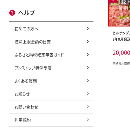
ヘルプ
初めての方へ
ヒルナンデ
8年9月発
控除上限金額の目安
肉 6種 4.
20,00
産 肉 豚肉
ふるさと納税確定申告ガイド
ラ とんかつ
［D00634r
宮崎県川南町
ワンストップ特例制度
よくある質問
お知らせ
お問い合わせ
利用規約