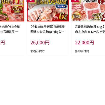
スで紹介！※令和
【令和8年8月発送】宮崎県産
宮崎県産豚肉5種 5kg 【
送※宮崎県産 豚
若鶏 もも切身IQF 6kg（250
肉 ぶた肉 肉 ロース バラ
1kg 【 国産 宮崎県
g×24） 【 宮崎県産 急速冷
り落とし ミンチ 豚肉セット
0
円
26,000
円
22,000
円
 ぶた ロース 豚バ
凍 瞬間凍結 国産 九州産 鶏
[C11629]
 焼肉 ミヤチク 】
肉 若鶏 肉 とり もも モモ肉
809］
大容量 宮崎県 川南町 送料
宮崎県川南町
宮崎県川南町
無料 】 [C12016r808]