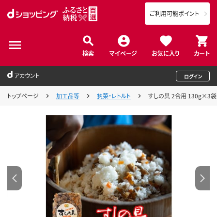
ご利用可能ポイント
検索
マイページ
お気に入り
カート
アカウント
ログイン
トップページ
加工品等
惣菜・レトルト
すしの具 2合用 130g×3