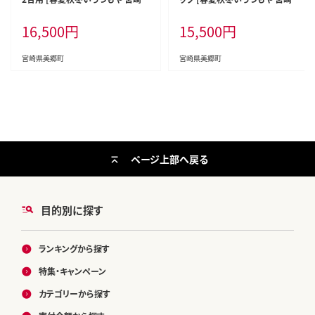
美郷町 31ab0060] 手軽 簡単 混ぜ
美郷町 31ab0069] 栗 和栗 国産
16,500
円
15,500
円
るだけ 白米 宮崎県産 送料無料 寿
菓子 詰め合わせ 栗づくし 和菓子
司 おかず ちらし寿司 乾燥しいたけ
スイーツ 宮崎県産 美郷産 冷凍 送
椎茸
料無料 手作り お菓子 おやつ 渋皮
宮崎県美郷町
宮崎県美郷町
煮
ページ上部へ戻る
目的別に探す
ランキングから探す
特集・キャンペーン
カテゴリーから探す