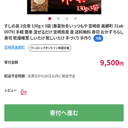
1
2
3
4
すしの具 2合用 130g×3袋 [春夏秋冬いっつもや 宮崎県 美郷町 31ab
0079] 手軽 簡単 混ぜるだけ 宮崎県産 産 送料無料 寿司 おかず ちらし
寿司 乾燥椎茸 しいたけ 乾しいたけ 手づくり 手作り
冷蔵
宮崎県美郷町
ワンストップオンライン申請対象
9,500
寄付金額
円
配送予定時期：
決済日から30日以内に発送予定
0
レビュー
件
寄付へ進む