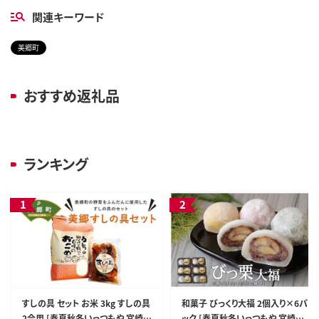
関連キーワード
美郷町
おすすめ返礼品
ランキング
すしの具 セット お米 3kg すしの具
和菓子 びっくり大福 2個入り×6パ
2合用 [春夏秋冬いっつもや 宮崎県
ック [春夏秋冬いっつもや 宮崎県