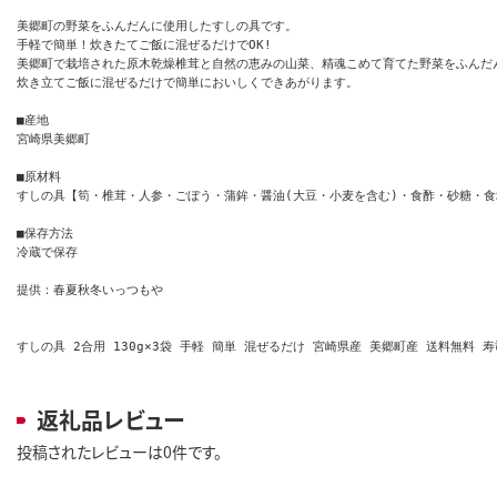
美郷町の野菜をふんだんに使用したすしの具です。

手軽で簡単！炊きたてご飯に混ぜるだけでOK!

美郷町で栽培された原木乾燥椎茸と自然の恵みの山菜、精魂こめて育てた野菜をふんだ
炊き立てご飯に混ぜるだけで簡単においしくできあがります。

■産地

宮崎県美郷町

■原材料

すしの具【筍・椎茸・人参・ごぼう・蒲鉾・醤油(大豆・小麦を含む)・食酢・砂糖・食塩
■保存方法

冷蔵で保存

提供：春夏秋冬いっつもや

すしの具 2合用 130g×3袋 手軽 簡単 混ぜるだけ 宮崎県産 美郷町産 送料無料
返礼品レビュー
投稿されたレビューは0件です。