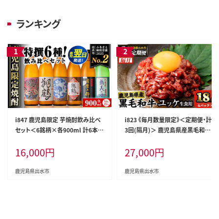
摩川内鰻】
ランキング
i847 鹿児島限定 芋焼酎飲み比べ
i823 《毎月数量限定》＜定期便・計
セット＜6銘柄×各900ml 計6本＞
3回(隔月)＞ 鹿児島県産黒毛和牛
焼酎 芋 お酒 定期便 焼酎飲み比べ
ユッケ＜(40g×5P・計200g)×全3
16,000
円
27,000
円
焼酎ハイボール お急ぎ便 スピード
回＞肉 牛肉 黒毛和牛 国産 鹿児島
発送 出水酒造 神酒造 25度 逸品
県産 ユッケ 生食 旨み 定期便 隔月
本格焼酎 人気 レア 【酒舗三浦屋】
カミチク 【株式会社LRプラスK】
鹿児島県出水市
鹿児島県出水市