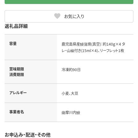
お気に入り
返礼品詳細
容量
鹿児島県産鰻蒲焼(真空)：約140g×4 タ
レ・山椒付き(15ml×4)、リーフレット1枚
賞味期限
冷凍約90日
消費期限
アレルギー
小麦、大豆
事業者名
薩摩川内鰻
お申込み・配送・その他