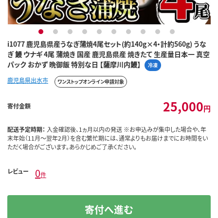
1
2
3
4
5
6
7
8
9
10
i1077 鹿児島県産うなぎ蒲焼4尾セット(約140g×4・計約560g) うな
ぎ 鰻 ウナギ 4尾 蒲焼き 国産 鹿児島県産 焼きたて 生産量日本一 真空
パック おかず 晩御飯 特別な日 【薩摩川内鰻】
冷凍
鹿児島県出水市
ワンストップオンライン申請対象
25,000
寄付金額
円
配送予定時期：
入金確認後、1ヵ月以内の発送 ※お申込みが集中した場合や、年
末年始（11月～翌年2月）を含む繁忙期には、通常よりもお届けまでにお時間をい
ただく場合がございます。あらかじめご了承ください。
0
レビュー
件
寄付へ進む