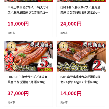
※停止中※ i1078-A ＼特大サイ
i1078-B ＼特大サイズ／鹿児島
ズ／鹿児島県産 うなぎ蒲焼 2尾
県産 うなぎ蒲焼 3尾（約220g×
（約220g×2・計約440g） たれ
3・計約660g） たれ 山椒付きうな
16,000
円
24,000
円
山椒付きうなぎ 鰻 ウナギ 特大
ぎ 鰻 ウナギ 特大 特大サイズ 約
特大サイズ 約220g 蒲焼き 国産
220g 蒲焼き 国産 鹿児島県産
鹿児島県産 焼きたて 生産量日本
焼きたて 生産量日本一 真空パッ
出水市
出水市
一 真空パック おかず 晩御飯 特
ク おかず 晩御飯 特別な日 【薩
別な日 土用の丑の日 【薩摩川内
摩川内鰻】
鰻】
i1078-C ＼特大サイズ／鹿児島
i505 鹿児島県産うなぎ蒲焼2尾
県産 うなぎ蒲焼 5尾（約220g×
セット(約140g×2・計約280g)
5・計約1100g） たれ 山椒付きう
うなぎ 鰻 ウナギ 2尾 蒲焼き 国
37,000
円
14,000
円
なぎ 鰻 ウナギ 特大 特大サイズ
産 鹿児島県産 焼きたて 生産量
約220g 蒲焼き 国産 鹿児島県産
日本一 真空パック おかず 晩御
焼きたて 生産量日本一 真空パッ
飯 特別な日 土用の丑の日【薩摩
出水市
出水市
ク おかず 晩御飯 特別な日 【薩
川内鰻】