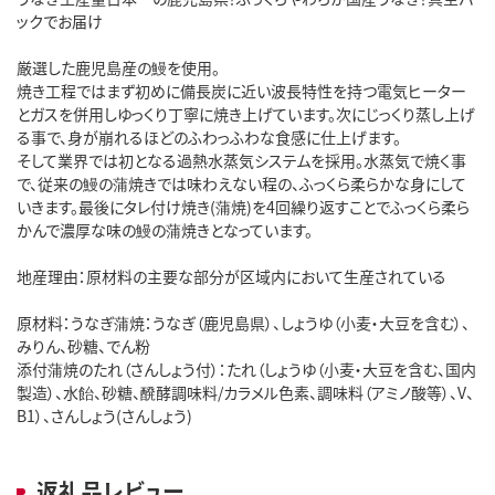
ックでお届け
厳選した鹿児島産の鰻を使用。
焼き工程ではまず初めに備長炭に近い波長特性を持つ電気ヒーター
とガスを併用しゆっくり丁寧に焼き上げています。次にじっくり蒸し上げ
る事で、身が崩れるほどのふわっふわな食感に仕上げます。
そして業界では初となる過熱水蒸気システムを採用。水蒸気で焼く事
で、従来の鰻の蒲焼きでは味わえない程の、ふっくら柔らかな身にして
いきます。最後にタレ付け焼き(蒲焼)を4回繰り返すことでふっくら柔ら
かんで濃厚な味の鰻の蒲焼きとなっています。
地産理由：原材料の主要な部分が区域内において生産されている
原材料：うなぎ蒲焼：うなぎ（鹿児島県）、しょうゆ（小麦・大豆を含む）、
みりん、砂糖、でん粉
添付蒲焼のたれ（さんしょう付）：たれ（しょうゆ（小麦・大豆を含む、国内
製造）、水飴、砂糖、醗酵調味料/カラメル色素、調味料（アミノ酸等）、V、
B1）、さんしょう(さんしょう)
返礼品レビュー