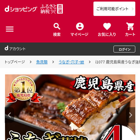
ご利用可能ポイント
検索
マイページ
お気に入り
カート
アカウント
ログイン
トップページ
魚貝類
うなぎ・穴子・鱧
i1077 鹿児島県産うなぎ蒲