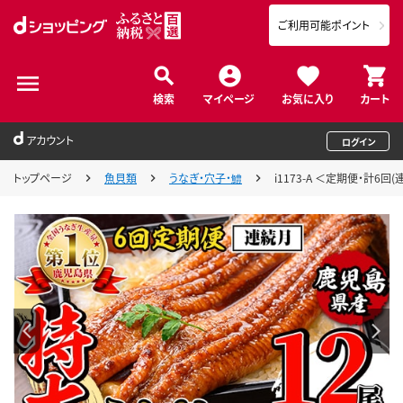
ご利用可能ポイント
検索
マイページ
お気に入り
カート
アカウント
ログイン
トップページ
魚貝類
うなぎ・穴子・鱧
i1173-A ＜定期便・計6