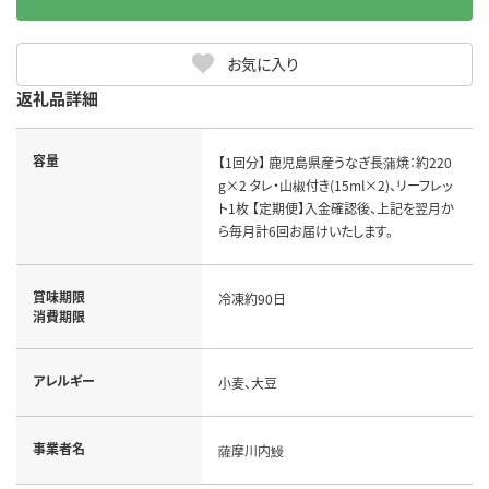
お気に入り
返礼品詳細
容量
【1回分】 鹿児島県産うなぎ長蒲焼：約220
g×2 タレ・山椒付き(15ml×2)、リーフレッ
ト1枚 【定期便】入金確認後、上記を翌月か
ら毎月計6回お届けいたします。
賞味期限
冷凍約90日
消費期限
アレルギー
小麦、大豆
事業者名
薩摩川内鰻