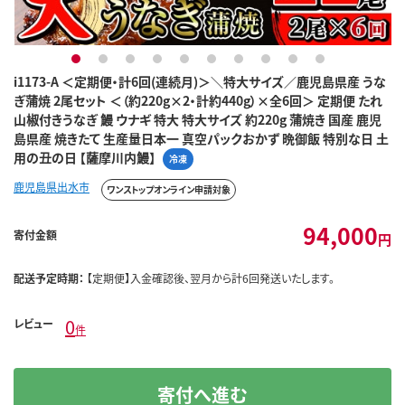
1
2
3
4
5
6
7
8
9
10
i1173-A ＜定期便・計6回(連続月)＞＼特大サイズ／鹿児島県産 うな
ぎ蒲焼 2尾セット ＜（約220g×2・計約440g）×全6回＞ 定期便 たれ
山椒付きうなぎ 鰻 ウナギ 特大 特大サイズ 約220g 蒲焼き 国産 鹿児
島県産 焼きたて 生産量日本一 真空パックおかず 晩御飯 特別な日 土
用の丑の日 【薩摩川内鰻】
冷凍
鹿児島県出水市
ワンストップオンライン申請対象
94,000
寄付金額
円
配送予定時期：
【定期便】入金確認後、翌月から計6回発送いたします。
0
レビュー
件
寄付へ進む