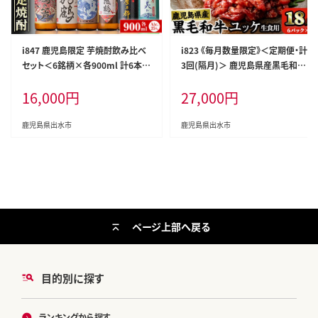
i847 鹿児島限定 芋焼酎飲み比べ
i823 《毎月数量限定》＜定期便・計
セット＜6銘柄×各900ml 計6本＞
3回(隔月)＞ 鹿児島県産黒毛和牛
焼酎 芋 お酒 定期便 焼酎飲み比べ
ユッケ＜(40g×5P・計200g)×全3
16,000
円
27,000
円
焼酎ハイボール お急ぎ便 スピード
回＞肉 牛肉 黒毛和牛 国産 鹿児島
発送 出水酒造 神酒造 25度 逸品
県産 ユッケ 生食 旨み 定期便 隔月
本格焼酎 人気 レア 【酒舗三浦屋】
カミチク 【株式会社LRプラスK】
鹿児島県出水市
鹿児島県出水市
ページ上部へ戻る
目的別に探す
ランキングから探す