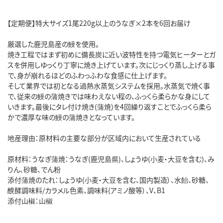
【定期便】特大サイズ1尾220g以上のうなぎ×2本を6回お届け
厳選した鹿児島産の鰻を使用。
焼き工程ではまず初めに備長炭に近い波特性を持つ電気ヒーターとガ
スを併用しゆっくり丁寧に焼き上げています。次にじっくり蒸し上げる事
で、身が崩れるほどのふわっふわな食感に仕上げます。
そして業界では初となる過熱水蒸気システムを採用。水蒸気で焼く事
で、従来の鰻の蒲焼きでは味わえない程の、ふっくら柔らかな身にして
いきます。最後にタレ付け焼き(蒲焼)を4回繰り返すことでふっくら柔ら
かで濃厚な味の鰻の蒲焼きとなっています。
地産理由：原材料の主要な部分が区域内において生産されている
原材料：うなぎ蒲焼：うなぎ(鹿児島県)、しょうゆ(小麦・大豆を含む)、み
りん、砂糖、でん粉
添付蒲焼のたれ：しょうゆ(小麦・大豆を含む、国内製造）、水飴、砂糖、
醗酵調味料/カラメル色素、調味料(アミノ酸等）、V、B1
添付山椒：山椒