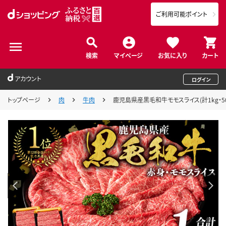
ご利用可能ポイント
検索
マイページ
お気に入り
カート
アカウント
ログイン
トップページ
肉
牛肉
鹿児島県産黒毛和牛モモスライス(計1kg・50