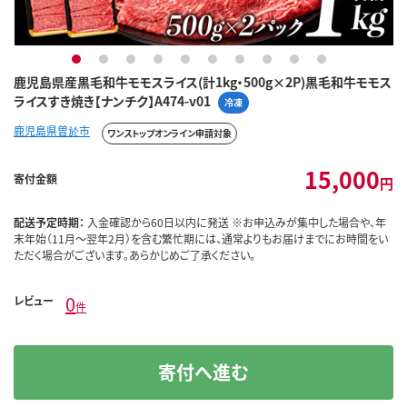
1
2
3
4
5
6
7
8
9
10
鹿児島県産黒毛和牛モモスライス(計1kg・500g×2P)黒毛和牛モモス
ライスすき焼き【ナンチク】A474-v01
冷凍
鹿児島県曽於市
ワンストップオンライン申請対象
15,000
寄付金額
円
配送予定時期：
入金確認から60日以内に発送 ※お申込みが集中した場合や、年
末年始（11月～翌年2月）を含む繁忙期には、通常よりもお届けまでにお時間をい
ただく場合がございます。あらかじめご了承ください。
0
レビュー
件
寄付へ進む