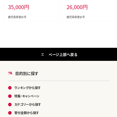
上×6尾)タレ・山椒付鰻うなぎ蒲焼
×6尾)タレ・山椒付き鰻ウナギ国産
35,000
円
26,000
円
【西日本養鰻】C7-v02
【西日本養鰻】B145-v03
鹿児島県曽於市
鹿児島県曽於市
ページ上部へ戻る
目的別に探す
ランキングから探す
特集・キャンペーン
カテゴリーから探す
寄付金額から探す