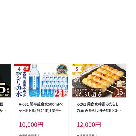
 国
A-031 関平鉱泉水500mlペ
K-261 霧島水神卿みたらし
落と
ットボトル(計24本)【関平鉱
の滝 みたらし団子5本×3セ
P
泉所】霧島市 水 ミネラルウ
ット(計15本)【はやと離宮】
10,000
円
12,000
円
島市
ォーター 温泉水 シリカ シリ
霧島市 和菓子 お菓子 おや
け
カ水 ミネラル成分 飲料水 5
つ みたらし 餡 あん 茶菓子
00
家族団らん お茶の時間 お土
鹿児島県霧島市
鹿児島県霧島市