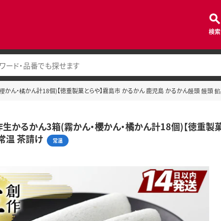
検索
ん・櫻かん・橘かん計18個)【徳重製菓とらや】霧島市 かるかん 鹿児島 かるかん饅頭 饅頭 餡
 創作生かるかん3箱(霧かん・櫻かん・橘かん計18個)【徳重製
 常温 茶請け
常温