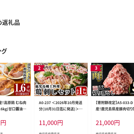
め返礼品
ング
 国産！高原鶏 むね肉
A0-237 ＜2026年10月発送
【寄附額改定】A5-033-D
1.6kg)甘口醤油ミ
分(10月31日迄に発送)＞国
産！鹿児島県産豚肉切り
き！【ワタセ食鳥】
産！鶏刺しセット約1kg！手羽
し真空小分け 250g×20
0
円
11,000
円
21,000
円
鶏肉 鳥肉 ムネ肉
刺し2本と厳選醤油たれ付き
(計5kg)【肉の豊楽】霧
 鶏刺し 鳥刺し
【坂留鶏肉店】霧島市 鳥刺し
肉 豚肉 切り落とし 小分
 真空パック 急速
たたき 鶏肉 鳥肉
真空パック 切落し
市
鹿児島県霧島市
鹿児島県霧島市