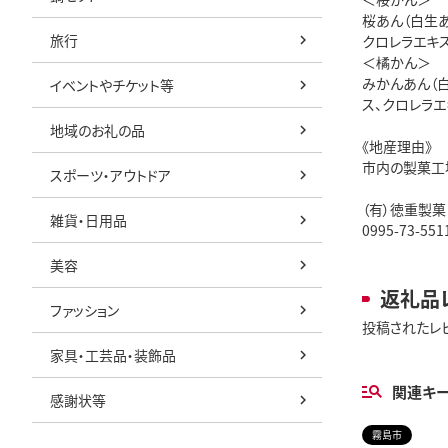
桜あん（白生あ
旅行
クロレラエキス
＜橘かん＞
みかんあん（白
イベントやチケット等
ス、クロレラエ
地域のお礼の品
《地産理由》
市内の製菓工
スポーツ・アウトドア
（有）徳重製菓
雑貨・日用品
0995-73-551
美容
返礼品
ファッション
投稿されたレ
家具・工芸品・装飾品
関連キ
感謝状等
霧島市