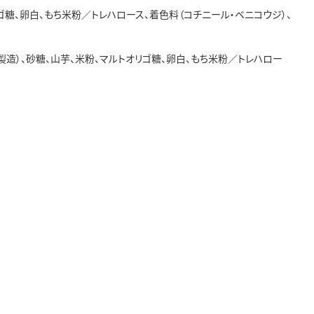
リゴ糖、卵白、もち米粉／トレハロース、着色料（コチニール・ベニコウジ）、
製造）、砂糖、山芋、米粉、マルトオリゴ糖、卵白、もち米粉／トレハロー