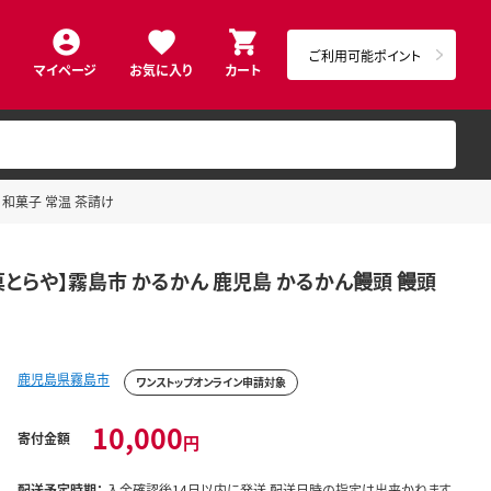
ご利用可能ポイント
マイページ
お気に入り
カート
 和菓子 常温 茶請け
菓とらや】霧島市 かるかん 鹿児島 かるかん饅頭 饅頭
鹿児島県霧島市
ワンストップオンライン申請対象
10,000
寄付金額
円
配送予定時期：
入金確認後14日以内に発送 配送日時の指定は出来かねます