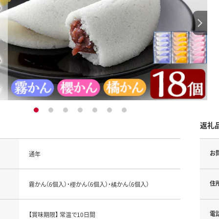
1
2
3
4
5
6
7
返礼
お
通年
住
霧かん（6個入）・櫻かん（6個入）・橘かん（6個入）
電
【賞味期限】 常温で10日間