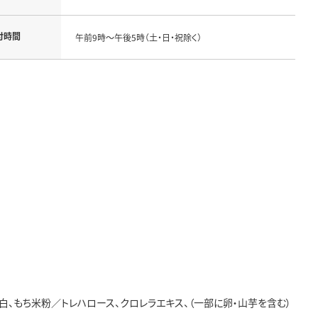
付時間
午前9時～午後5時（土・日・祝除く）
卵白、もち米粉／トレハロース、クロレラエキス、（一部に卵・山芋を含む）