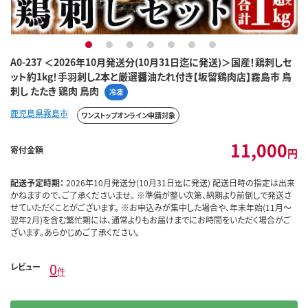
1
2
3
4
5
6
7
A0-237 ＜2026年10月発送分(10月31日迄に発送)＞国産！鶏刺しセ
ット約1kg！手羽刺し2本と厳選醤油たれ付き【坂留鶏肉店】霧島市 鳥
刺し たたき 鶏肉 鳥肉
冷凍
鹿児島県霧島市
ワンストップオンライン申請対象
11,000
寄付金額
円
配送予定時期：
2026年10月発送分(10月31日迄に発送) 配送日時の指定は出来
かねますので、ご了承くださいませ。 ※準備が整い次第、納期より前倒しで発送さ
せていただくことがございます。 ※お申込みが集中した場合や、年末年始(11月～
翌年2月)を含む繁忙期には、通常よりもお届けまでにお時間をいただく場合がご
ざいます。あらかじめご了承ください。
0
レビュー
件