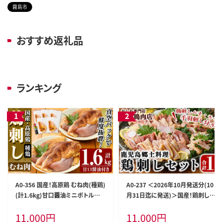
霧島市
おすすめ返礼品
ランキング
A0-356 国産！高原鶏 むね肉(種鶏)
A0-237 ＜2026年10月発送分(10
(計1.6kg)甘口醤油ミニボトル付
月31日迄に発送)＞国産！鶏刺しセ
き！【ワタセ食鳥】霧島市 肉 鶏肉 鳥
ット約1kg！手羽刺し2本と厳選醤
11,000
円
11,000
円
肉 ムネ肉 鶏むね 胸肉 鶏刺し 鳥刺
油たれ付き【坂留鶏肉店】霧島市 鳥