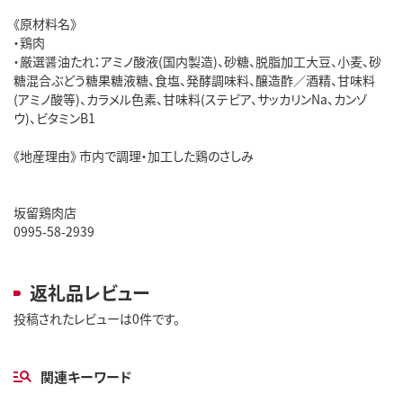
《原材料名》
・鶏肉
・厳選醤油たれ：アミノ酸液(国内製造)、砂糖、脱脂加工大豆、小麦、砂
糖混合ぶどう糖果糖液糖、食塩、発酵調味料、醸造酢／酒精、甘味料
(アミノ酸等)、カラメル色素、甘味料(ステビア、サッカリンNa、カンゾ
ウ)、ビタミンB1
《地産理由》 市内で調理・加工した鶏のさしみ
坂留鶏肉店
0995-58-2939
返礼品レビュー
投稿されたレビューは0件です。
関連キーワード