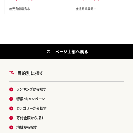
し タタキ 刺身 真空パック 急速冷
刺し たたき 鶏肉 鳥肉
凍 ヘルシー ダイエット 九州産 た
鹿児島県霧島市
鹿児島県霧島市
んぱく質 プロテイン
ページ上部へ戻る
目的別に探す
ランキングから探す
特集・キャンペーン
カテゴリーから探す
寄付金額から探す
地域から探す