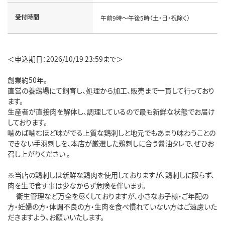
受付時間
午前9時～午後5時（土・日・祝除く）
＜申込期日：2026/10/19 23:59まで＞
創業約50年。
直営の養鶏場にて飼育し、処理から加工、販売まで一貫して行っており
ます。
生産者が直接肉を解体し、調理しているので最も新鮮な状態でお届け
しております。
噛めば噛むほど味がでる上質な鶏刺しと地元でもあまり味わうことの
できない手羽刺しを、本店が厳選した鶏刺しに合う醤油タレで、ぜひお
召し上がりください 。
※当店の鶏刺しは新鮮な鶏肉を使用しておりますが、鶏刺しに限らず、
肉を生で食す事は少なからず危険を伴います。
衛生管理など万全を尽くしておりますが、小さなお子様・ご年配の
方・妊婦の方・体調不良の方・生肉を食べ慣れていない方はご遠慮いた
だきますよう、お願いいたします。