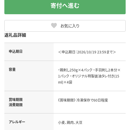
寄付へ進む
お気に入り
返礼品詳細
申込期日
＜申込期日：2026/10/19 23:59まで＞
容量
・鶏刺し250g×4パック ・手羽刺し2本分×
1パック ・オリジナル特製醤油タレ付き(15
ml)×4袋
賞味期限
《賞味期限》 冷凍保存で60日程度
消費期限
アレルギー
小麦、鶏肉、大豆