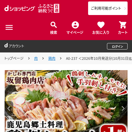
ご利用可能ポイント
検索
マイページ
お気に入り
カート
アカウント
ログイン
トップページ
肉
鶏肉
A0-237 ＜2026年10月発送分(10月