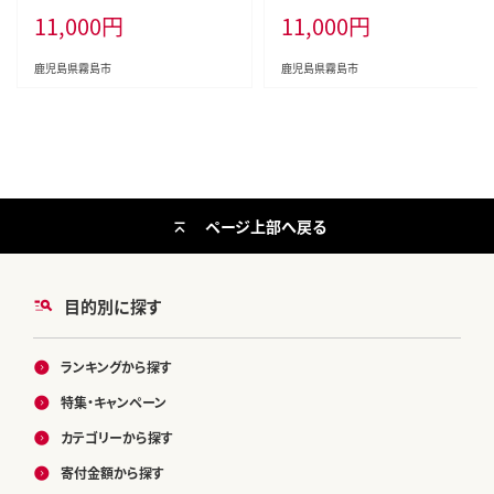
11,000
円
11,000
円
肉 ムネ肉 鶏むね 胸肉 鶏刺し 鳥刺
油たれ付き【坂留鶏肉店】霧島市 鳥
し タタキ 刺身 真空パック 急速冷
刺し たたき 鶏肉 鳥肉
凍 ヘルシー ダイエット 九州産 た
鹿児島県霧島市
鹿児島県霧島市
んぱく質 プロテイン
ページ上部へ戻る
目的別に探す
ランキングから探す
特集・キャンペーン
カテゴリーから探す
寄付金額から探す