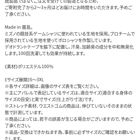
既製品ではなくご注文を受けての製造となるため、
ご寄附完了から2～3ヶ月ほどお届けにお時間をいただきます。予めご
了承ください。
Made in 霧島。
ミズノの競技系ゲームシャツに使われている生地を採用。プロチームで
採用されている生地を使ってポロシャツを作製しています。
デオドラントテープを脇下に配置し、汗臭、加齢臭の成分を中和無臭化
します。100回洗濯しても効果が持続します。
《素材》ポリエステル100％
《サイズ展開》S～3XL
※各サイズ詳細は、画像のサイズ表をご覧ください。
※主にアパレルで表記しているサイズは、適合サイズ(適合する身体の
サイズの目安)と実寸サイズ(仕上がり寸法)です。
※ストレッチ素材、ウエストゴムの商品は、伸びていないそのままの状
態で計測しています。
※商品によっては、若干の誤差が生じる場合がございますので、予めご
了承ください。
※返品・交換はできかねます為、事前に必ずサイズのご確認をお願いい
たします。