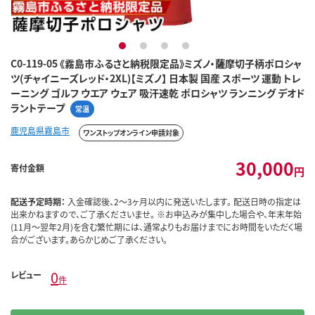
1
2
3
4
C0-119-05 《霧島市ふるさと納税限定品》ミズノ・薩摩切子柄ポロシャ
ツ(チャイニーズレッド・2XL)【ミズノ】 日本製 国産 スポーツ 運動 トレ
ーニング ゴルフ ウエア ウェア 吸汗速乾 ポロシャツ ランニング デオド
ラントテープ
常温
鹿児島県霧島市
ワンストップオンライン申請対象
30,000
寄付金額
円
配送予定時期：
入金確認後、2～3ヶ月以内に発送いたします。 配送日時の指定は
出来かねますので、ご了承くださいませ。 ※お申込みが集中した場合や、年末年始
(11月～翌年2月)を含む繁忙期には、通常よりもお届けまでにお時間をいただく場
合がございます。あらかじめご了承ください。
0
レビュー
件