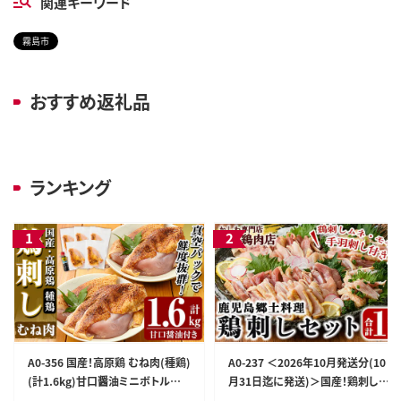
関連キーワード
霧島市
おすすめ返礼品
ランキング
A0-356 国産！高原鶏 むね肉(種鶏)
A0-237 ＜2026年10月発送分(10
(計1.6kg)甘口醤油ミニボトル付
月31日迄に発送)＞国産！鶏刺しセ
き！【ワタセ食鳥】霧島市 肉 鶏肉 鳥
ット約1kg！手羽刺し2本と厳選醤