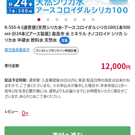
1
2
3
4
5
6
7
K-555-A 《通常便》天然シリカ水・アースコロイダルシリカ100(1本500
ml・計24本)【アース製薬】 霧島市 水 ミネラル ナノコロイド シリカ シ
リカ水 中硬水 飲料水 天然水
常温
鹿児島県霧島市
ワンストップオンライン申請対象
12,000
寄付金額
円
配送予定時期：
通常便：入金確認後30日以内に発送 配送日時の指定は出来かね
ますので、ご了承くださいませ。 ※お申込みが集中した場合や、年末年始(11月～
翌年2月)を含む繁忙期には、通常よりもお届けまでにお時間をいただく場合がご
ざいます。あらかじめご了承ください。
0
レビュー
件