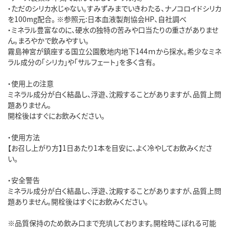
・ただのシリカ水じゃない。すみずみまでいきわたる、ナノコロイドシリカ
を100mg配合。 ※参照元:日本血液製剤協会HP、自社調べ
・ミネラル豊富なのに、硬水の独特の苦みや口当たりの重さがありませ
ん。まろやかで飲みやすい。
霧島神宮が鎮座する国立公園敷地内地下144ｍから採水。希少なミネ
ラル成分の「シリカ」や「サルフェート」を多く含有。
・使用上の注意
ミネラル成分が白く結晶し、浮遊、沈殿することがありますが、品質上問
題ありません。
開栓後はすぐにお飲みください。
・使用方法
【お召し上がり方】1日あたり1本を目安に、よく冷やしてお飲みくださ
い。
・安全警告
ミネラル成分が白く結晶し、浮遊、沈殿することがありますが、品質上問
題ありません。開栓後はすぐにお飲みください。
※品質保持のため飲み口まで充填しております。開栓時こぼれる可能