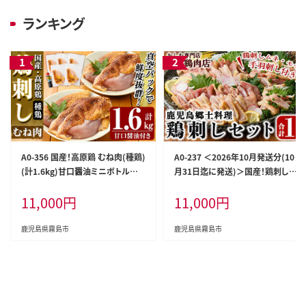
ランキング
A0-356 国産！高原鶏 むね肉(種鶏)
A0-237 ＜2026年10月発送分(10
(計1.6kg)甘口醤油ミニボトル付
月31日迄に発送)＞国産！鶏刺しセ
き！【ワタセ食鳥】霧島市 肉 鶏肉 鳥
ット約1kg！手羽刺し2本と厳選醤
11,000
円
11,000
円
肉 ムネ肉 鶏むね 胸肉 鶏刺し 鳥刺
油たれ付き【坂留鶏肉店】霧島市 鳥
し タタキ 刺身 真空パック 急速冷
刺し たたき 鶏肉 鳥肉
凍 ヘルシー ダイエット 九州産 た
鹿児島県霧島市
鹿児島県霧島市
んぱく質 プロテイン