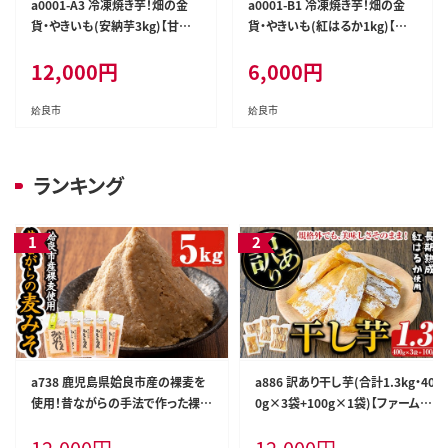
a0001-A3 冷凍焼き芋！畑の金
a0001-B1 冷凍焼き芋！畑の金
貨・やきいも(安納芋3kg)【甘い
貨・やきいも(紅はるか1kg)【甘
も販売所】姶良市 焼き芋 訳あり
いも販売所】
12,000
円
6,000
円
冷凍 焼芋 やきいも さつまいも
さつま芋 熟成 蜜
姶良市
姶良市
ランキング
a738 鹿児島県姶良市産の裸麦を
a886 訳あり干し芋(合計1.3kg・40
使用！昔ながらの手法で作った裸麦
0g×3袋+100g×1袋)【ファーム工
みそ「本仕込み かもう麦味噌」合計
房】姶良市 国産 鹿児島県産 長期
5kg(1kg×5袋)【蒲生農産加工】
熟成 紅はるか ほしいも 干しいも