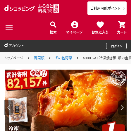
ご利用可能ポイント
検索
マイページ
お気に入り
カート
アカウント
ログイン
トップページ
野菜類
その他野菜
a0001-A1 冷凍焼き芋！畑の