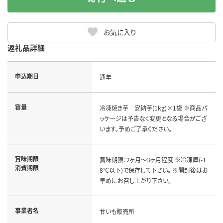
お気に入り
返礼品詳細
申込期日
通年
容量
冷凍焼き芋 安納芋(1kg)×1袋 ※商品パ
ッケージは予告なく変更となる場合がござ
います。予めご了承ください。
賞味期限
賞味期限：2ヶ月～3ヶ月程度 ※冷凍庫(-1
消費期限
8℃以下)で保存して下さい。 ※開封後はお
早めにお召し上がり下さい。
事業者名
甘いも販売所