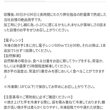
収穫後、60日から90日と長時間にわたり弊社独自の貯蔵庫で熟成した
当社自慢の絶品焼芋です。
加工時に少し縮む為、小ぶりに感じるかもしれませんが美味しさの詰ま
った自慢のお芋をぜひお召し上がりください。
【電子レンジ】
冷凍の焼き芋1本に対し電子レンジ600ｗで1分30秒。それ以降は、1本
追加で1分ずつ加算してください。
【自然解凍】
自然解凍の場合は、食べる分量をお皿に移してラップをする。常温か、
もしくは冷蔵庫で1時間程度解凍してください。
焼き芋の温度は、常温が1番甘みを感じおいしく食べることができます
♪
※冷凍庫(-18℃以下)で保存してお早めにお召し上がり下さい。
【注意事項※ご寄附前に必ずご確認ください※】
※焼き上げた芋を冷凍する際に、袋を積み重ねて冷凍しております。糖
度が高い焼き芋は柔らかくなりやすく、冷凍段階でやや潰れた状態に