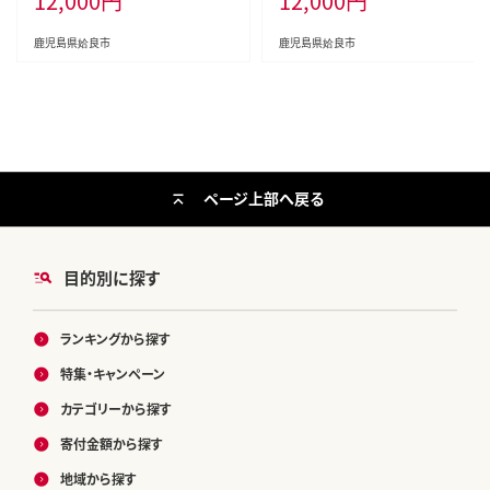
12,000
円
12,000
円
干し芋 焼芋 焼き芋 着色料・保存料
不使用 無添加 スイーツ おやつ 常
鹿児島県姶良市
鹿児島県姶良市
温 常温保存 規格外
ページ上部へ戻る
目的別に探す
ランキングから探す
特集・キャンペーン
カテゴリーから探す
寄付金額から探す
地域から探す