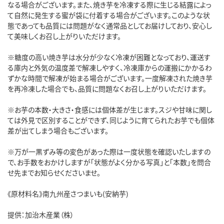
なる場合がございます。また、焼き芋を冷凍する際に生じる結露によっ
て自然に発生する蜜が袋に付着する場合がございます。このような状
態であっても品質には問題がなく通常品としてお届けしており、安心し
て美味しくお召し上がりいただけます。
※糖度の高い焼き芋は水分が少なく冷凍が困難となっており、運送す
る庫内と外気の温度差で解凍しやすく、冷凍庫からの運搬にかかるわ
ずかな時間で解凍が始まる場合がございます。一度解凍された焼き芋
を再冷凍した場合でも、品質に問題なくお召し上がりいただけます。
※お芋の本数・大きさ・食感には個体差が生じます。スジや甘味に関し
ては外見で区別することができず、同じように育てられたお芋でも個体
差が出てしまう場合もございます。
※万が一黒ずみ等の変色があった際は一度状態を確認いたしますの
で、お手数をおかけしますが「状態がよく分かる写真」と「本数」を問合
せ先までお知らせくださいませ。
《原材料名》南九州産さつまいも(安納芋)
提供：加治木産業（株）