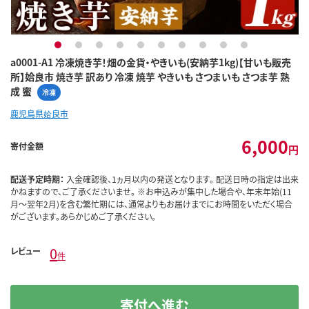
1
2
3
4
5
6
7
8
9
10
a0001-A1 冷凍焼き芋！畑の金貨・やきいも(安納芋1kg)【甘いも販売
所】姶良市 焼き芋 訳あり 冷凍 焼芋 やきいも さつまいも さつま芋 熟
成 蜜
冷凍
鹿児島県姶良市
6,000
寄付金額
円
配送予定時期：
入金確認後、1ヵ月以内の発送となります。 配送日時の指定は出来
かねますので、ご了承くださいませ。 ※お申込みが集中した場合や、年末年始(11
月～翌年2月)を含む繁忙期には、通常よりもお届けまでにお時間をいただく場合
がございます。あらかじめご了承ください。
0
レビュー
件
寄付へ進む