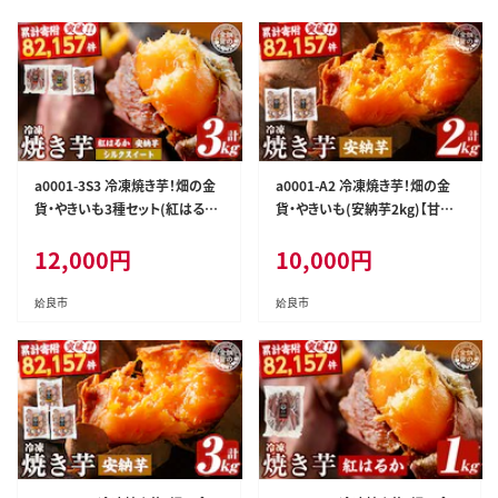
a0001-3S3 冷凍焼き芋！畑の金
a0001-A2 冷凍焼き芋！畑の金
貨・やきいも3種セット(紅はるか
貨・やきいも(安納芋2kg)【甘い
1kg・安納芋1kg・シルクスイート
も販売所】姶良市 焼き芋 訳あり
12,000
円
10,000
円
1kg)【甘いも販売所】
冷凍 焼芋 やきいも さつまいも
さつま芋 熟成 蜜
姶良市
姶良市