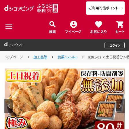
ご利用可能ポイント
検索
マイページ
お気に入り
カート
アカウント
ログイン
トップページ
加工品等
惣菜・レトルト
a281-02 ＜土日祝着分