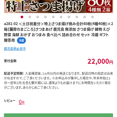
1
2
3
4
5
6
7
8
9
10
a281-02 ＜土日祝着分＞特上さつま揚げ極み合計80枚(4種40枚)×2
箱【薩摩のまごころ】さつまあげ 鹿児島 無添加 さつま揚げ 練物 えび
野菜 海鮮 おかず おつまみ 食べ比べ 詰め合わせ セット 冷蔵 ギフト
贈答用
冷蔵
鹿児島県姶良市
22,000
寄付金額
円
配送予定時期：
入金確認後、1ヵ月以内の発送となります。 配送日時の指定は出来
かねますので、ご了承くださいませ。 ※お申込みが集中した場合や、年末年始(11
月～翌年2月)を含む繁忙期には、通常よりもお届けまでにお時間をいただく場合
がございます。あらかじめご了承ください。
0
レビュー
件