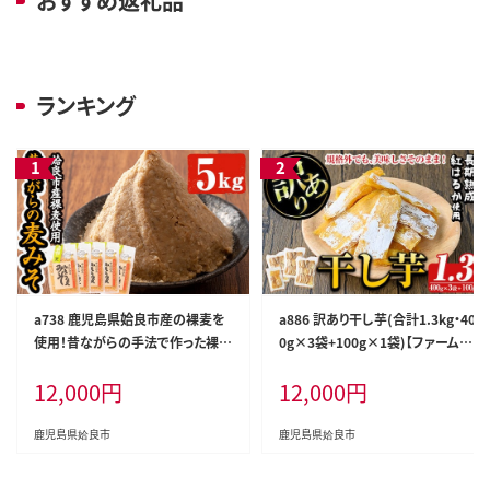
おすすめ返礼品
ランキング
a738 鹿児島県姶良市産の裸麦を
a886 訳あり干し芋(合計1.3kg・40
使用！昔ながらの手法で作った裸麦
0g×3袋+100g×1袋)【ファーム工
みそ「本仕込み かもう麦味噌」合計
房】姶良市 国産 鹿児島県産 長期
12,000
円
12,000
円
5kg(1kg×5袋)【蒲生農産加工】
熟成 紅はるか ほしいも 干しいも
干し芋 焼芋 焼き芋 着色料・保存料
不使用 無添加 スイーツ おやつ 常
鹿児島県姶良市
鹿児島県姶良市
温 常温保存 規格外