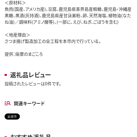
＜原材料＞
魚肉(国産、アメリカ産)、豆腐、鹿児島県喜界島産粗糖、鹿児島・沖縄産
黒糖、黒酒(灰持酒)、鹿児島県産甘藷澱粉、卵、天然海塩、植物油(なた
ね油)／調味料(アミノ酸等)、(一部に、えび、ねぎ、ごぼうを含む)
＜地産理由＞
さつま揚げ製造加工の全工程を本市内で行っている。
提供：薩摩のまごころ
返礼品レビュー
投稿されたレビューは0件です。
関連キーワード
姶良市