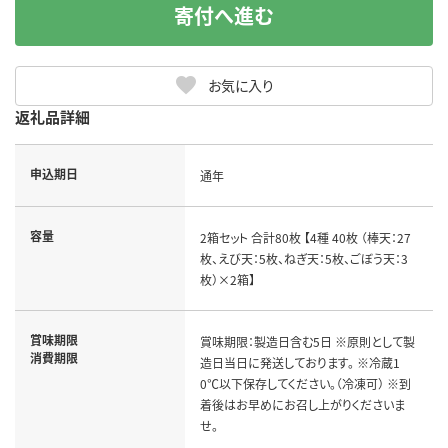
寄付へ進む
お気に入り
返礼品詳細
申込期日
通年
容量
2箱セット 合計80枚 【4種 40枚 （棒天：27
枚、えび天：5枚、ねぎ天：5枚、ごぼう天：3
枚）×2箱】
賞味期限
賞味期限：製造日含む5日 ※原則として製
消費期限
造日当日に発送しております。 ※冷蔵1
0℃以下保存してください。（冷凍可） ※到
着後はお早めにお召し上がりくださいま
せ。