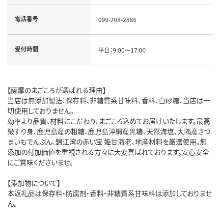
電話番号
099-208-2886
受付時間
平日：9:00〜17:00
【薩摩のまごころが選ばれる理由】
当店は無添加製法：保存料、非糖質系甘味料、香料、白砂糖、当店は一
切使用しておりません。
効率より品質、材料にこだわり、まごころ込めてお届けいたします。最高
級すり身、鹿児島産の粗糖、鹿児島沖縄産黒糖、天然海塩、大隅産さつ
まいもでんぷん、錦江湾の赤い宝 姫甘海老、地産材料を厳選使用。無
添加の付加価値を重視される方々に大変喜ばれております。安心安全
にご賞味くださいませ。
【添加物について】
本返礼品は保存料・防腐剤・香料・非糖質系甘味料は添加しておりませ
ん。