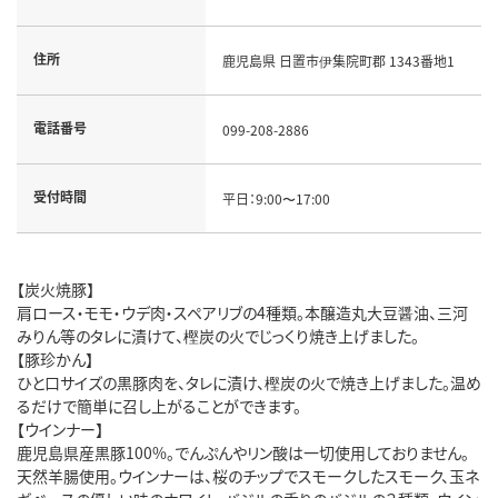
住所
鹿児島県 日置市伊集院町郡 1343番地1
電話番号
099-208-2886
受付時間
平日：9:00〜17:00
【炭火焼豚】
肩ロース・モモ・ウデ肉・スペアリブの4種類。本醸造丸大豆醤油、三河
みりん等のタレに漬けて、樫炭の火でじっくり焼き上げました。
【豚珍かん】
ひと口サイズの黒豚肉を、タレに漬け、樫炭の火で焼き上げました。温め
るだけで簡単に召し上がることができます。
【ウインナー】
鹿児島県産黒豚100%。でんぷんやリン酸は一切使用しておりません。
天然羊腸使用。ウインナーは、桜のチップでスモークしたスモーク、玉ネ