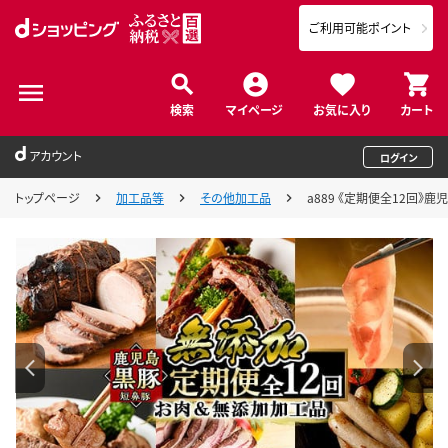
ご利用可能ポイント
検索
マイページ
お気に入り
カート
アカウント
ログイン
トップページ
加工品等
その他加工品
a889 《定期便全12回》