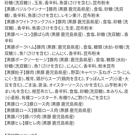
砂糖〈洗双糖〉）、玉葱、香辛料、魚醤(さけを含む)、昆布粉末
【黒豚バジルウインナー】豚肉（黒豚 鹿児島県産）、食塩、砂糖（洗双
糖）、香辛料、魚醤(さけを含む)、レモン果汁、昆布粉末
【黒豚ホワイトフランクフルト】豚肉（黒豚 鹿児島県産）、食塩、砂糖（洗
双糖）、香辛料、魚醤(さけを含む)、生姜、昆布粉末
【黒豚ベーコン】豚ばら肉（黒豚 鹿児島県産）、食塩、砂糖（洗双糖）、香
辛料
【黒豚ポークハム】豚肉（黒豚：鹿児島県産）、食塩、糖類（水飴・砂糖〈洗
双糖〉）、魚?（さけを含む）、にんにく、香辛料、昆布粉末
【黒豚ポークソーセージ】豚肉（黒豚：鹿児島県産）、食塩、糖類（水飴・
砂糖〈洗双糖〉）、魚?（さけを含む）、にんにく、香辛料、粉末昆布
【黒豚餃子】豚肉（黒豚 鹿児島県産）、野菜(キャベツ・玉ねぎ・ニラ・にん
にく・生姜)、椎茸、鶏がらスープ(鶏肉を含む)、すっぽんスープ(小麦・大
豆を含む)、ごま油、醤油、オイスターソース(いかを含む)、山芋粉末(や
まいもを含む)、根昆布だし、香辛料、食塩、砂糖(洗双糖)、本みりん、皮
（小麦粉、有機コーンスターチ、有機りんご酢(りんごを含む)）
【黒豚ロース】豚ロース肉（黒豚 鹿児島県産）
【黒豚肩ロース】豚肩ロース肉（黒豚 鹿児島県産）
【黒豚バラ】豚バラ肉（黒豚 鹿児島県産）
【黒豚ヒレ】豚ヒレ肉（黒豚 鹿児島県産）