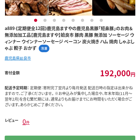
1
2
3
4
5
6
7
8
a889 《定期便全12回》鹿児島ますやの鹿児島黒豚「短鼻豚」のお肉＆
無添加加工品【鹿児島ますや】姶良市 豚肉 黒豚 無添加 ソーセージ ウ
ィンナー ウインナーソーセージ ベーコン 炭火焼き ハム 焼肉 しゃぶし
ゃぶ 餃子 おかず
冷凍
鹿児島県姶良市
192,000
寄付金額
円
配送予定時期：
定期便：寄附完了翌月より毎月発送 配送日時の指定は出来かね
ますので、ご了承くださいませ。 ※お申込みが集中した場合や、年末年始(11月～
翌年2月)を含む繁忙期には、通常よりもお届けまでにお時間をいただく場合がご
ざいます。あらかじめご了承ください。
0
レビュー
件