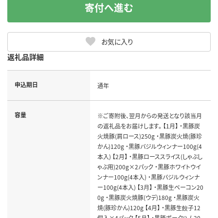
寄付へ進む
お気に入り
返礼品詳細
申込期日
通年
容量
※ご寄附後、翌月からの発送となり該当月
の返礼品をお届けします。 【1月】 ・黒豚炭
火焼豚(肩ロース)250g ・黒豚炭火焼(豚珍
かん)120g ・黒豚バジルウィンナー100g(4
本入) 【2月】 ・黒豚ローススライス(しゃぶし
ゃぶ用)200g×2パック ・黒豚ホワイトウイ
ンナー100g(4本入) ・黒豚バジルウィンナ
ー100g(4本入) 【3月】 ・黒豚生ベーコン20
0g ・黒豚炭火焼豚(ウデ)180g ・黒豚炭火
焼(豚珍かん)120g 【4月】 ・黒豚生餃子12
個入×4パック 【5月】 ・黒豚ポークハム20