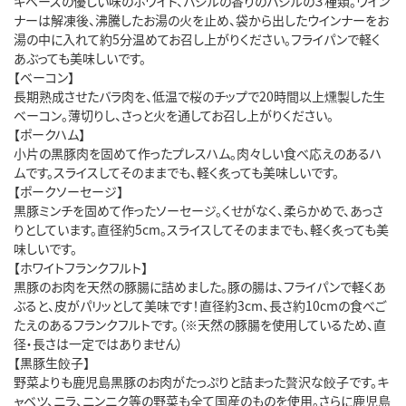
ギベースの優しい味のホワイト、バジルの香りのバジルの３種類。ウイン
ナーは解凍後、沸騰したお湯の火を止め、袋から出したウインナーをお
湯の中に入れて約5分温めてお召し上がりください。フライパンで軽く
あぶっても美味しいです。
【ベーコン】
長期熟成させたバラ肉を、低温で桜のチップで20時間以上燻製した生
ベーコン。薄切りし、さっと火を通してお召し上がりください。
【ポークハム】
小片の黒豚肉を固めて作ったプレスハム。肉々しい食べ応えのあるハ
ムです。スライスしてそのままでも、軽く炙っても美味しいです。
【ポークソーセージ】
黒豚ミンチを固めて作ったソーセージ。くせがなく、柔らかめで、あっさ
りとしています。直径約5cm。スライスしてそのままでも、軽く炙っても美
味しいです。
【ホワイトフランクフルト】
黒豚のお肉を天然の豚腸に詰めました。豚の腸は、フライパンで軽くあ
ぶると、皮がパリッとして美味です！直径約3cm、長さ約10cmの食べご
たえのあるフランクフルトです。（※天然の豚腸を使用しているため、直
径・長さは一定ではありません）
【黒豚生餃子】
野菜よりも鹿児島黒豚のお肉がたっぷりと詰まった贅沢な餃子です。キ
ャベツ、ニラ、ニンニク等の野菜も全て国産のものを使用。さらに鹿児島