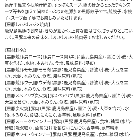
県産干椎茸や枕崎産鰹節、すっぽんスープ、鶏の骨からとったチキンス
ープ等もを加えて旨味たっぷりの無添加の黒豚餃子です。焼餃子、水餃
子、スープ餃子等でお楽しみいただけます。
【黒豚しゃぶしゃぶ・焼肉】
鹿児島黒豚のお肉は、きめが細かく、上質な脂は甘く、さっぱりとしてい
ます。黒豚本来の旨味を、しゃぶしゃぶ・焼肉等でお楽しみください。
《原材料名》
【黒豚焼豚肩ロース】豚肩ロース肉（黒豚：鹿児島県産）、醤油（小麦・大
豆を含む）、水飴、本みりん、食塩、風味原料（昆布）
【黒豚焼豚モモ】豚モモ肉（黒豚：鹿児島県産）、醤油（小麦・大豆を含
む）、水飴、本みりん、食塩、風味原料（昆布）
【黒豚焼豚ウデ】豚ウデ肉（黒豚：鹿児島県産）、醤油（小麦・大豆を含
む）、水飴、本みりん、食塩、風味原料（昆布）
【黒豚スペアリブ炭火焼】豚スペアリブ（黒豚：鹿児島県産）、醤油（小麦・
大豆を含む）、水飴、本みりん、食塩、風味原料（昆布）
【黒豚炭火焼】豚肉（黒豚：鹿児島県産）、醤油（小麦・大豆を含む）、水
飴、本みりん、食塩、にんにく、香辛料、風味原料（昆布）
【黒豚スモークウインナー】豚肉（黒豚 鹿児島県産）、食塩、糖類（水飴・
砂糖〈洗双糖〉）、魚醤(さけを含む)、にんにく、香辛料、昆布粉末
【黒豚ホワイトウインナー】豚肉（黒豚 鹿児島県産）、食塩、糖類（水飴・