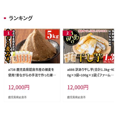
ランキング
a738 鹿児島県姶良市産の裸麦を
a886 訳あり干し芋(合計1.3kg・40
使用！昔ながらの手法で作った裸麦
0g×3袋+100g×1袋)【ファーム工
みそ「本仕込み かもう麦味噌」合計
房】姶良市 国産 鹿児島県産 長期
12,000
円
12,000
円
5kg(1kg×5袋)【蒲生農産加工】
熟成 紅はるか ほしいも 干しいも
干し芋 焼芋 焼き芋 着色料・保存料
不使用 無添加 スイーツ おやつ 常
鹿児島県姶良市
鹿児島県姶良市
温 常温保存 規格外