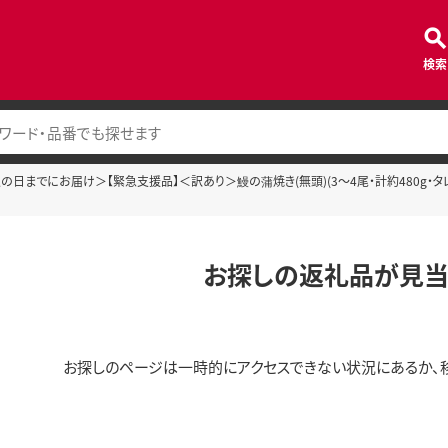
検索
＜土用丑の日までにお届け＞【緊急支援品】＜訳あり＞鰻の蒲焼き(無頭)(3～4尾・計約480g・タレ
お探しの返礼品が見当
お探しのページは一時的にアクセスできない状況にあるか、