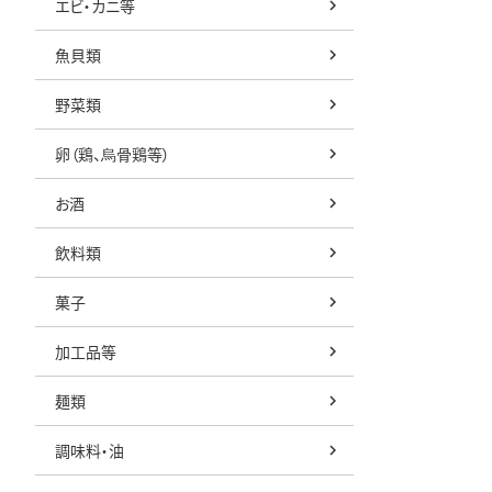
エビ・カニ等
魚貝類
野菜類
卵（鶏、烏骨鶏等）
お酒
飲料類
菓子
加工品等
麺類
調味料・油