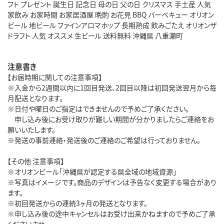
フト プレゼント 誕生日 記念日 母の日 父の日 クリスマス 手土産 人気
家飲み お家時間 お家居酒屋 晩酌 お花見 BBQ バーベキュー オリオン
ビール 地ビール ファインアロマホップ 長期熟成 飲みごたえ オリオンザ
ドラフト 人気 オススメ 生ビール 送料無料 沖縄県 八重瀬町
注意書き
【お届時期に関しての注意事項】
※入金から2週間以内に1回目発送、2回目以降は初回発送翌月から毎
月配送となります。
※日付や曜日のご指定はできませんので予めご了承ください。
申し込み後にお受け取りが難しい期間が分かりましたらご連絡をお
願いいたします。
※発送の事前連絡・発送後のご連絡のご希望は行っておりません。
【その他 注意事項】
※オリオンビール「沖縄県が認定する県全域の地域資源」
※写真はイメージです。商品のデザインは予告なく変更する場合があり
ます。
※初回発送からの連続3ヶ月の発送となります。
※申し込み後の途中キャンセルはお受け出来かねますので予めご了承
くださいませ。