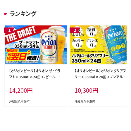
ランキング
【オリオンビール】オリオン ザ・ドラ
【オリオンビール】オリオンクリアフ
フト＜350ml×24缶＞-ビール オ
リー＜350ml×24缶＞ノンアルコ
リオン ビール 1ケース 350ml 24
ールビール - ノンアルコール オリ
14,200
円
10,300
円
本 すっきり 飲みやすい こだわり 改
オン クリア フリー プリン体ゼロ 糖
良 リニューアル おすすめ 沖縄県
質ゼロ カロリーゼロ 爽快な うまさ
八重瀬町【価格改定YI】
炭酸 350ml 24缶 スッキリ 飲みや
沖縄県八重瀬町
沖縄県八重瀬町
すい おすすめ 沖縄県 八重瀬町【価
格改定YF】