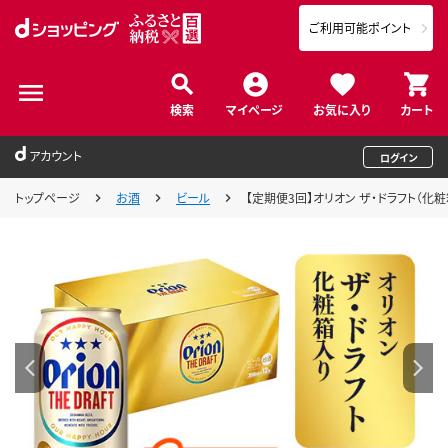
ご利用可能ポイント
検索
マイページ
お気に入り
カート
アカウント
ログイン
トップページ
お酒
ビール
【定期便3回】オリオン ザ・ドラフト（化粧箱