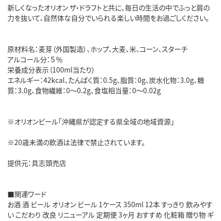
新しくなったオリオン ザ・ドラフトと共に、毎日の生活の中でふっと肩の
力を抜いて、自然体な自分でいられる楽しい時間をお過ごしください。
原材料名：麦芽（外国製造）、ホップ、大麦、米、コーン、スターチ
アルコール分：５％
栄養成分表示（100ml当たり）
エネルギー：42kcal、たんぱく質：0.5g、脂質：0g、炭水化物：3.0g、糖
質：3.0g、食物繊維：0～0.2g、食塩相当量：0～0.02g
※オリオンビール「沖縄県が認定する県全域の地域資源」
※20歳未満の飲酒は法律で禁止されています。
提供元：具志頭売店
■関連ワード
お酒 酒 ビール オリオン ビール 1ケース 350ml 12本 すっきり 飲みやす
い こだわり 改良 リニューアル 定期便 3ヶ月 おすすめ 化粧箱 贈り物 ギ