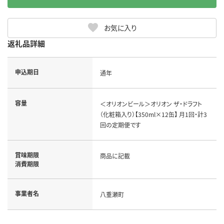
お気に入り
返礼品詳細
申込期日
通年
容量
＜オリオンビール＞オリオン ザ・ドラフト
（化粧箱入り）【350ml×12缶】 月1回・計3
回の定期便です
賞味期限
商品に記載
消費期限
事業者名
八重瀬町