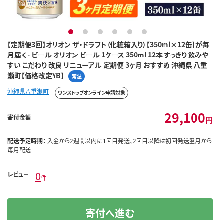
1
2
3
4
5
6
【定期便3回】オリオン ザ・ドラフト（化粧箱入り）【350ml×12缶】が毎
月届く - ビール オリオン ビール 1ケース 350ml 12本 すっきり 飲みや
すい こだわり 改良 リニューアル 定期便 3ヶ月 おすすめ 沖縄県 八重
瀬町【価格改定YB】
常温
沖縄県八重瀬町
ワンストップオンライン申請対象
29,100
寄付金額
円
配送予定時期：
入金から2週間以内に1回目発送、2回目以降は初回発送翌月から
毎月配送
0
レビュー
件
寄付へ進む