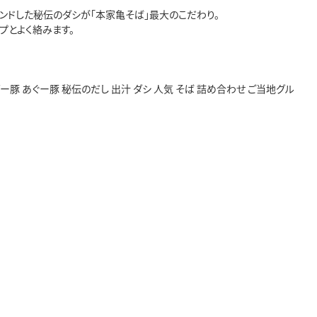
ンドした秘伝のダシが「本家亀そば」最大のこだわり。
プとよく絡みます。
ー豚 あぐー豚 秘伝のだし 出汁 ダシ 人気 そば 詰め合わせ ご当地グル