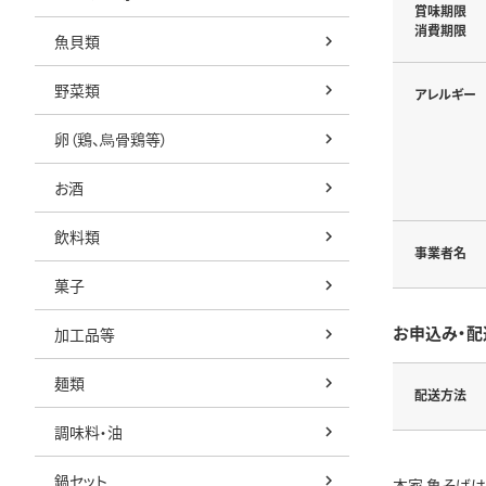
賞味期限
消費期限
魚貝類
野菜類
アレルギー
卵（鶏、烏骨鶏等）
お酒
飲料類
事業者名
菓子
お申込み・配
加工品等
麺類
配送方法
調味料・油
鍋セット
本家 亀そば