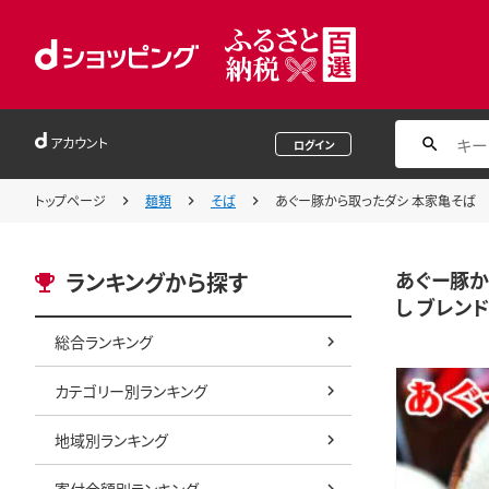
アカウント
ログイン
トップページ
麺類
そば
あぐー豚から取ったダシ 本家亀そば 5
あぐー豚か
ランキングから探す
し ブレン
総合ランキング
カテゴリー別ランキング
地域別ランキング
寄付金額別ランキング