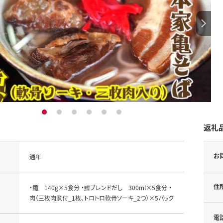
1
2
3
4
5
6
返礼
お
通年
住
・麺 140g×5食分 ・鰹ブレンドだし 300ml×5食分 ・
肉（三枚肉煮付_1枚、トロトロ軟骨ソーキ_2つ）×5パック
電