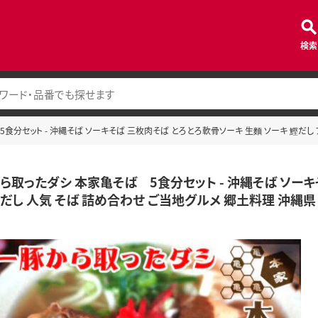
検索
食分セット - 沖縄そば ソーキそば 三枚肉そば とろとろ軟骨ソーキ 生麵 ソーキ 鰹だし
ら取ったダシ 本家亀そば 5食分セット - 沖縄そば ソーキ
ドだし 人気 そば 詰め合わせ ご当地グルメ 郷土料理 沖縄県