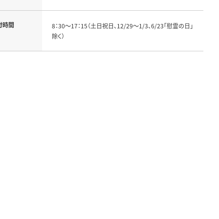
付時間
8：30～17：15（土日祝日、12/29～1/3、6/23「慰霊の日」
除く）