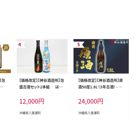
】泡
【価格改定】【神谷酒造所】泡
【価格改定】【神谷酒造所】原
ビ
盛古酒セット2本組 ‐ はな
酒50度1.8L（３年古酒） - 泡
フトセ
はな古酒 25度 熟成古酒 南
盛 古酒 原酒 3年 1800ml
12,000
円
24,000
円
度 南
光 40度 720ml 飲み比べ 泡
一升瓶 甘口 熟成 沖縄県 八
・ド
盛 甘い 香り フルーティー
重瀬町
ナル
華やか 優しい 甘さ 沖縄県
沖縄県八重瀬町
沖縄県八重瀬町
本 ビ
八重瀬町
ス
 沖