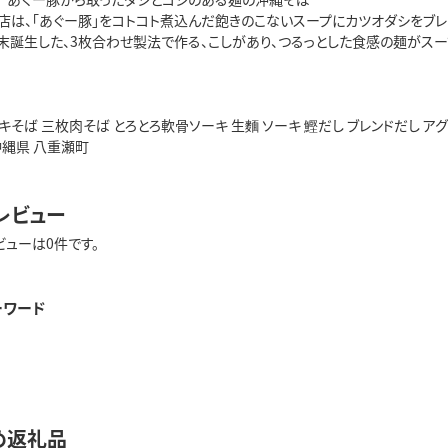
店は、「あぐー豚」をコトコト煮込んだ飽きのこないスープにカツオダシをブレ
末誕生した、3枚合わせ製法で作る、こしがあり、つるっとした食感の麺がスー
キそば 三枚肉そば とろとろ軟骨ソーキ 生麵 ソーキ 鰹だし ブレンドだし アグ
沖縄県 八重瀬町
レビュー
ビューは0件です。
ーワード
め返礼品