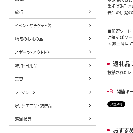
亀そば港町本
旅行
長年の研究の
イベントやチケット等
■関連ワード
沖縄そば ソー
地域のお礼の品
メ 郷土料理 
スポーツ・アウトドア
返礼品
雑貨・日用品
投稿されたレ
美容
関連キ
ファッション
八重瀬町
家具・工芸品・装飾品
感謝状等
おすす