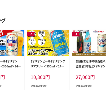
ング
ビール】オリオン
【オリオンビール】オリオンク
【価格改定】【神谷酒造所
＜350ml×24缶
リアフリー＜350ml×24缶
盛古酒2本組と〈オリオン
オリオン ビール 1
＞ノンアルコールビール - ノ
ール〉オリオン ザ・ドラ
0
円
10,300
円
27,000
円
ml 24本 すっきり
ンアルコール オリオン クリ
ット - はなはな古酒 25
こだわり 改良 リ
ア フリー プリン体ゼロ 糖質
光古酒 40度 オリオン ザ
 おすすめ 沖縄県
ゼロ カロリーゼロ 爽快な う
ラフト 八重瀬町 オリジ
町
沖縄県八重瀬町
沖縄県八重瀬町
格改定YI】
まさ 炭酸 350ml 24缶 スッ
セット 泡盛 720ml 各１
キリ 飲みやすい おすすめ 沖
ール 350ml 24缶 1ケー
縄県 八重瀬町【価格改定Y
沖縄 満喫セット オススメ
F】
縄県 八重瀬町