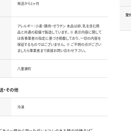
発送から1ヶ月
受
アレルギー：小麦・豚肉・ゼラチン 本品は卵、乳を含む商
品と共通の設備で製造しています。 ※ 表示内容に関して
は各事業者の指定に基づき掲載しており、一切の内容を
保証するものではございません。 ※ ご不明の点がござい
ましたら事業者まで直接お問い合わせ下さい。
八重瀬町
送・その他
冷凍
は“あぐー豚から取ったダシとコシのある麺の沖縄そば”