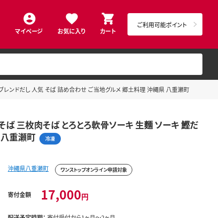
ご利用可能ポイント
マイページ
お気に入り
カート
 ブレンドだし 人気 そば 詰め合わせ ご当地グルメ 郷土料理 沖縄県 八重瀬町
そば 三枚肉そば とろとろ軟骨ソーキ 生麵 ソーキ 鰹だ
 八重瀬町
冷凍
沖縄県八重瀬町
ワンストップオンライン申請対象
17,000
寄付金額
円
配送予定時期：
寄付受付から1ヶ月～2ヶ月