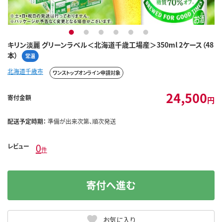
1
2
3
4
5
6
キリン淡麗 グリーンラベル＜北海道千歳工場産＞350ml 2ケース（48
本）
常温
北海道千歳市
ワンストップオンライン申請対象
24,500
寄付金額
円
配送予定時期：
準備が出来次第、順次発送
0
レビュー
件
寄付へ進む
お気に入り