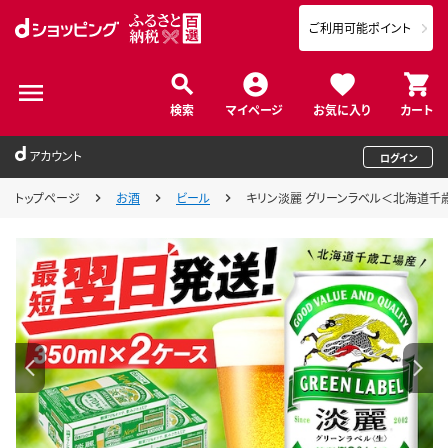
ご利用可能ポイント
検索
マイページ
お気に入り
カート
アカウント
ログイン
トップページ
お酒
ビール
キリン淡麗 グリーンラベル＜北海道千歳工