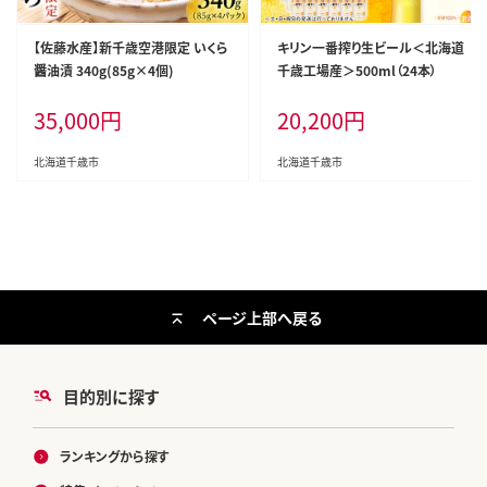
【佐藤水産】新千歳空港限定 いくら
キリン一番搾り生ビール＜北海道
醤油漬 340g(85g×4個)
千歳工場産＞500ml（24本）
35,000
円
20,200
円
北海道千歳市
北海道千歳市
ページ上部へ戻る
目的別に探す
ランキングから探す