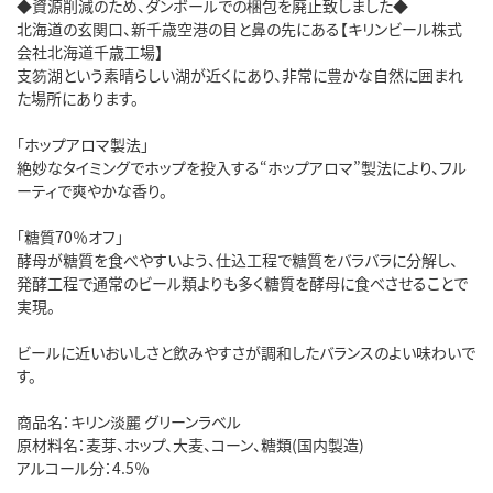
◆資源削減のため、ダンボールでの梱包を廃止致しました◆
北海道の玄関口、新千歳空港の目と鼻の先にある【キリンビール株式
会社北海道千歳工場】
支笏湖という素晴らしい湖が近くにあり、非常に豊かな自然に囲まれ
た場所にあります。
「ホップアロマ製法」
絶妙なタイミングでホップを投入する“ホップアロマ”製法により、フル
ーティで爽やかな香り。
「糖質70％オフ」
酵母が糖質を食べやすいよう、仕込工程で糖質をバラバラに分解し、
発酵工程で通常のビール類よりも多く糖質を酵母に食べさせることで
実現。
ビールに近いおいしさと飲みやすさが調和したバランスのよい味わいで
す。
商品名：キリン淡麗 グリーンラベル
原材料名：麦芽、ホップ、大麦、コーン、糖類(国内製造)
アルコール分：4.5％