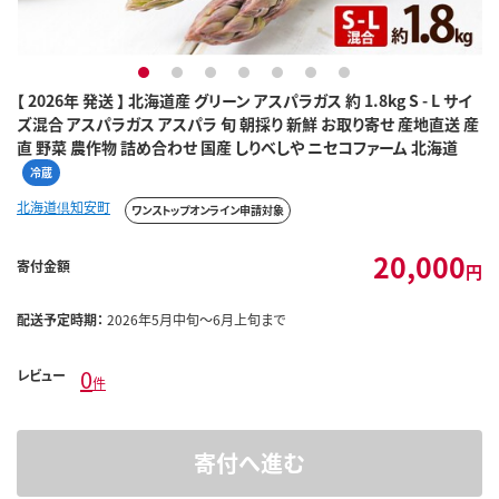
1
2
3
4
5
6
7
【 2026年 発送 】 北海道産 グリーン アスパラガス 約 1.8kg S - L サイ
ズ混合 アスパラガス アスパラ 旬 朝採り 新鮮 お取り寄せ 産地直送 産
直 野菜 農作物 詰め合わせ 国産 しりべしや ニセコファーム 北海道
冷蔵
北海道倶知安町
ワンストップオンライン申請対象
20,000
寄付金額
円
配送予定時期：
2026年5月中旬～6月上旬まで
0
レビュー
件
寄付へ進む