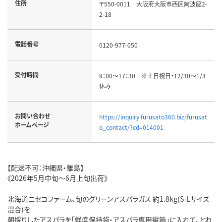
住所
〒550-0011 大阪府大阪市西区阿波座2-
2-18
電話番号
0120-977-050
受付時間
9：00～17：30 ※土日祝日・12/30～1/3
休み
お問い合わせ
https://inquiry.furusato360.biz/furusat
ホームページ
o_contact/?cd=014001
【配送不可：沖縄県・離島】
《2026年5月中旬～6月上旬出荷》
北海道ニセコファーム、旬のグリーンアスパラガス 約1.8kg(S-Lサイズ
混合)を
朝採りしたアスパラを「鮮度保持袋・アスパラ専用縦箱」に入れて、とれ