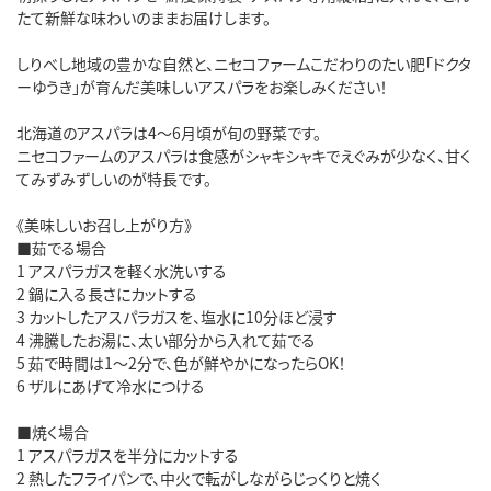
たて新鮮な味わいのままお届けします。
しりべし地域の豊かな自然と、ニセコファームこだわりのたい肥「ドクタ
ーゆうき」が育んだ美味しいアスパラをお楽しみください！
北海道のアスパラは4～6月頃が旬の野菜です。
ニセコファームのアスパラは食感がシャキシャキでえぐみが少なく、甘く
てみずみずしいのが特長です。
《美味しいお召し上がり方》
■茹でる場合
1 アスパラガスを軽く水洗いする
2 鍋に入る長さにカットする
3 カットしたアスパラガスを、塩水に10分ほど浸す
4 沸騰したお湯に、太い部分から入れて茹でる
5 茹で時間は1～2分で、色が鮮やかになったらOK！
6 ザルにあげて冷水につける
■焼く場合
1 アスパラガスを半分にカットする
2 熱したフライパンで、中火で転がしながらじっくりと焼く