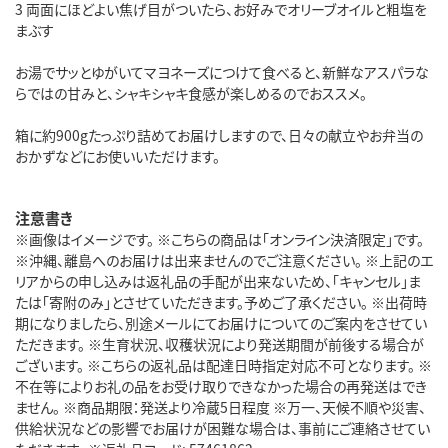
3 両面にほどよい焦げ目がついたら、お好みでオリーブオイルと粗塩を
まぶす
お湯でサッとゆがいてマヨネーズにつけて食べると、新鮮なアスパラな
らではの甘みと、シャキシャキ食感が楽しめるのでおススメ。
箱に約900gたっぷり詰めてお届けしますので、日々の献立やお弁当の
おかずなどにお使いいただけます。
注意書き
※画像はイメージです。 ※こちらの商品は「オンライン決済限定」です。
※沖縄、離島へのお届けは出来ませんのでご注意ください。 ※上記のエ
リアからの申し込みは返礼品の手配が出来ないため、「キャンセル」ま
たは「寄附のみ」とさせていただきます。予めご了承ください。 ※出荷時
期になりましたら、別途メールにてお届けについてのご案内をさせてい
ただきます。 ※生育状況、収穫状況により発送期間が前後する場合が
ございます。 ※こちらの返礼品は配達日時指定対応不可となります。 ※
不在等によりお礼の品をお受け取りできなかった場合の再発送はでき
ません。 ※商品期限：発送より冷蔵5日程度 ※万一、天候不順や災害、
供給状況などの影響でお届けが困難な場合は、事前にご連絡させてい