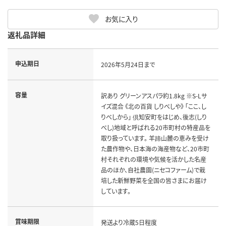
お気に入り
返礼品詳細
申込期日
2026年5月24日まで
容量
訳あり グリーンアスパラ約1.8kg ※S-Lサ
イズ混合 《北の百貨 しりべしや》 「ここ、し
りべしから」 倶知安町をはじめ、後志(しり
べし)地域と呼ばれる20市町村の特産品を
取り扱っています。 羊蹄山麓の恵みを受け
た農作物や、日本海の海産物など、20市町
村それぞれの環境や気候を活かした名産
品のほか、自社農園(ニセコファーム)で栽
培した新鮮野菜を全国の皆さまにお届け
しています。
賞味期限
発送より冷蔵5日程度