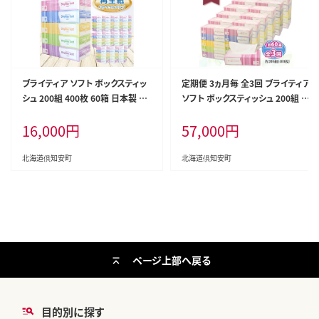
ブライティア ソフト ボックスティッ
定期便 3ヵ月毎 全3回 ブライティア
シュ 200組 400枚 60箱 日本製 ま
ソフト ボックスティッシュ 200組 4
とめ買い ティッシュ リサイクル 長
00枚 60箱 日本製 まとめ買い リサ
16,000
円
57,000
円
持 防災 常備品 日用雑貨 消耗品
イクル 長持 防災 常備品 日用雑貨
生活必需品 備蓄 ペーパー 紙 北海
消耗品 生活必需品 備蓄 ペーパー
道 倶知安町 日用品
紙 北海道 倶知安町 日用品
北海道倶知安町
北海道倶知安町
ページ上部へ戻る
目的別に探す