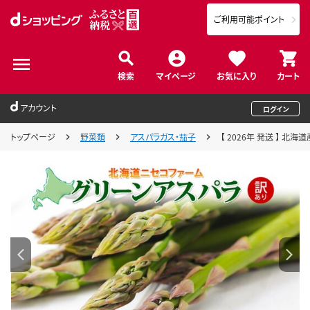
ご利用可能ポイント
検索
マイページ
お気に入り
カート
アカウント
ログイン
トップページ
野菜類
アスパラガス・茄子
【 2026年 発送 】 北