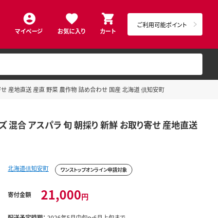
ご利用可能ポイント
マイページ
お気に入り
カート
 お取り寄せ 産地直送 産直 野菜 農作物 詰め合わせ 国産 北海道 倶知安町
 サイズ 混合 アスパラ 旬 朝採り 新鮮 お取り寄せ 産地直送
北海道倶知安町
ワンストップオンライン申請対象
21,000
寄付金額
円
配送予定時期：
2026年5月中旬～6月上旬まで