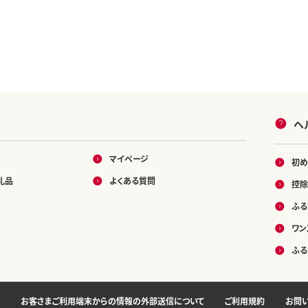
日用品
北海道 倶知安町 日用品
ヘ
マイページ
初め
礼品
よくある質問
控除
ふる
ワン
ふる
お客さまご利用端末からの情報の外部送信について
ご利用規約
お問