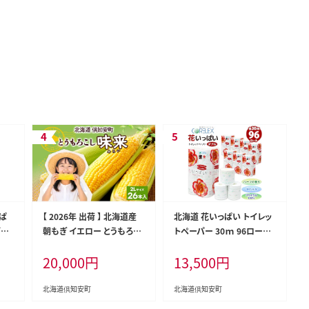
っぱ
【 2026年 出荷 】 北海道産
北海道 花いっぱい トイレッ
ダブ
朝もぎ イエロー とうもろこ
トペーパー 30ｍ 96ロール
18
し 味来 みらい 2Lサイズ 26
ダブル 全18種 花柄 プリント
20,000
円
13,500
円
香り
本 約10kg 夏野菜 とうきび
ハーブ 香り付き まとめ買い
 防災
新鮮 野菜 トウモロコシ 甘い
防災 常備品 トイレ ペーパ
日用
ギフト 産地直送 コーン 産直
ー リサイクル 日用雑貨 消耗
北海道倶知安町
北海道倶知安町
無料
グリーンアースファーム
品 備蓄 日用品 生活必需品