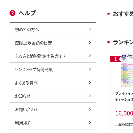
ヘルプ
おすす
初めての方へ
ランキ
控除上限金額の目安
ふるさと納税確定申告ガイド
ワンストップ特例制度
よくある質問
ブライティア
お知らせ
ティッシュ 2
箱 日本製 
お問い合わせ
16,00
シュ リサイ
備品 日用
利用規約
必需品 備蓄
北海道倶知安
海道 倶知