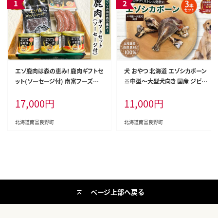
エゾ鹿肉は森の恵み! 鹿肉ギフトセ
犬 おやつ 北海道 エゾシカボーン
ット(ソーセージ付) 南富フーズ株
※中型～大型犬向き 国産 ジビエ
式会社 鹿肉 ジビエ 鹿 詰め合わせ
犬のおやつ 犬用おやつ ペットのお
17,000
円
11,000
円
肉 北海道 南富良野町 エゾシカ セ
やつ ペット えさ 骨 おもちゃ 鹿骨
ット 詰合せ お肉 肉の加工品 おか
鹿の骨 鹿 エゾシカ 口臭 口臭ケア
ず お弁当 おつまみ ジャーキー 缶
しつけ ドッグフード ペットフード
北海道南富良野町
北海道南富良野町
詰
ペット用品 餌
ページ上部へ戻る