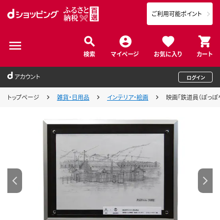
ご利用可能ポイント
検索
マイページ
お気に入り
カート
アカウント
ログイン
トップページ
雑貨・日用品
インテリア・絵画
映画「鉄道員（ぽっぽ