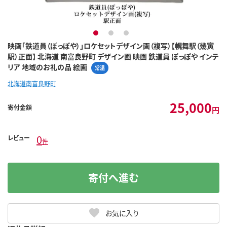
1
2
3
映画「鉄道員（ぽっぽや）」ロケセットデザイン画（複写）【幌舞駅（幾寅
駅）正面】 北海道 南富良野町 デザイン画 映画 鉄道員 ぽっぽや インテ
リア 地域のお礼の品 絵画
常温
北海道南富良野町
25,000
寄付金額
円
0
レビュー
件
寄付へ進む
お気に入り