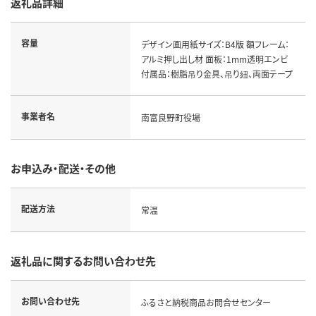
返礼品詳細
容量
デザイン画用紙サイズ：B4版 額フレーム：
アルミ押し出し材 面板：1mm透明エンビ
付属品：樹脂吊り金具、吊り紐、両面テープ
事業者名
南富良野町役場
お申込み・配送・その他
配送方法
常温
返礼品に関するお問い合わせ先
お問い合わせ先
ふるさと納税商品お問合せセンター