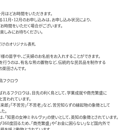
ヶ月ほどお時間をいただきます。
11月・12月のお申し込みは、お申し込み状況により、
どお時間をいただく場合がございます。
お楽しみにお待ちください。
だけのオリジナル表札
客様の苗字や、ご夫婦のお名前をお入れすることができます。
を行うのは、有名な熊の置物など、伝統的な民芸品を制作する
の栗田さんです。
鳥フクロウ
ばれるフクロウは、目先の利く鳥として、学業成就や商売繁盛に
と言われています。
来郎」「不苦労」「不苦老」など、苦労知らずの縁起物の象徴として
た。
は、「知恵の女神ミネルヴァ」の使いとして、英知の象徴とされています。
360度回るため、「商売繁盛」や「お金に困らない」など国内外で
幸福を呼ぶ動物とされています。