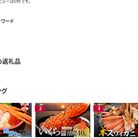
ビューは0件です。
ーワード
め返礼品
ング