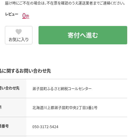
届け時にご不在の場合は、不在票を確認のうえ運送業者までご連絡ください。
0
レビュー
件
寄付へ進む
お気に入り
品に関するお問い合わせ先
問い合わせ先
弟子屈町ふるさと納税コールセンター
所
北海道川上郡弟子屈町中央2丁目3番1号
話番号
050-3172-5424