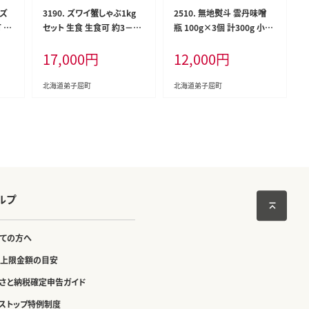
 ズ
3190. ズワイ蟹しゃぶ1kg
2510. 無地熨斗 雲丹味噌
 約
セット 生食 生食可 約3－4
瓶 100g×3個 計300g 小分
 カニ
人前 食べ方ガイド付 カニ
け ウニみそ うにみそ 雲丹
17,000
円
12,000
円
イ蟹
かに 蟹 海鮮 送料無料 期間
ウニ うに 味噌 みそ 瓶詰 お
 弟
限定 数量限定 北海道 弟子
つまみ 珍味 調味料 海鮮 グ
屈町 within2025
ルメ 送料無料 熨斗 のし 名
北海道弟子屈町
北海道弟子屈町
入れ不可 北海道 弟子屈町
ルプ
ての方へ
上限金額の目安
さと納税確定申告ガイド
ストップ特例制度