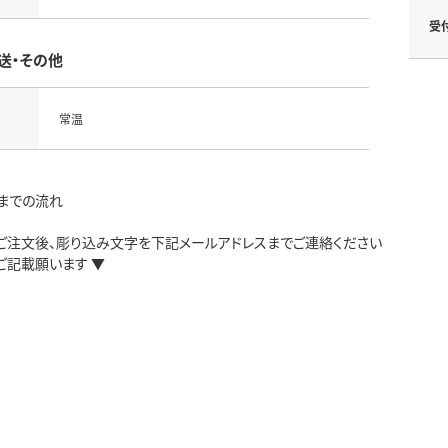
受
送・その他
常温
までの流れ
注文後、彫り込み文字を下記メールアドレスまでご連絡ください furusato_
ご記載願います ▼