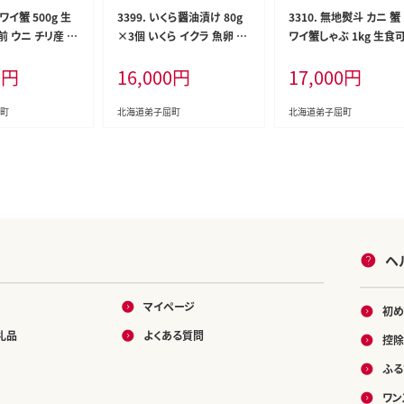
ズワイ蟹 500g 生
3399. いくら醤油漬け 80g
3310. 無地熨斗 カニ 蟹
人前 ウニ チリ産 冷
×3個 いくら イクラ 魚卵 魚
ワイ蟹しゃぶ 1kg 生食可
に いくら油漬け
介 海鮮 送料無料 北海道 弟
3－4人前 生ズワイガニ
0
円
16,000
円
17,000
円
ラ ホタテ 帆立 ほ
子屈町
しゃぶ かにしゃぶ ズワ
海鮮丼 海鮮 送料
のし 名入れ不可 北海道
道 弟子屈町
子屈町
町
北海道弟子屈町
北海道弟子屈町
ヘ
マイページ
初め
礼品
よくある質問
控除
ふる
ワン