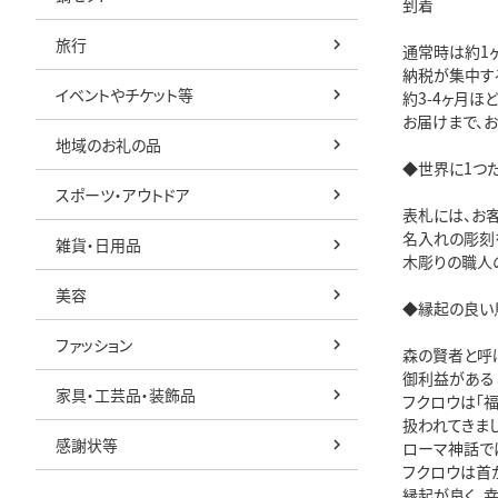
到着
旅行
通常時は約1
納税が集中する
イベントやチケット等
約3-4ヶ月ほ
お届けまで、
地域のお礼の品
◆世界に1つ
スポーツ・アウトドア
表札には、お
名入れの彫刻
雑貨・日用品
木彫りの職人
美容
◆縁起の良い
ファッション
森の賢者と呼
御利益がある
家具・工芸品・装飾品
フクロウは「福
扱われてきまし
感謝状等
ローマ神話で
フクロウは首が
縁起が良く、