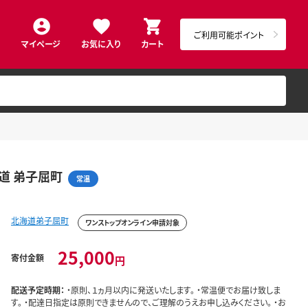
ご利用可能ポイント
マイページ
お気に入り
カート
海道 弟子屈町
常温
北海道弟子屈町
ワンストップオンライン申請対象
25,000
寄付金額
円
配送予定時期：
・原則、１ヵ月以内に発送いたします。 ・常温便でお届け致しま
す。 ・配達日指定は原則できませんので、ご理解のうえお申し込みください。 ・お