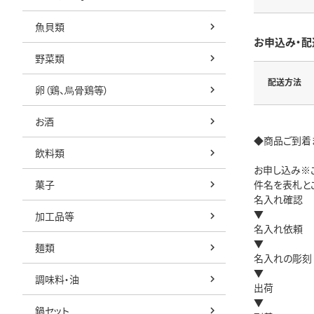
魚貝類
お申込み・配
野菜類
配送方法
卵（鶏、烏骨鶏等）
お酒
◆商品ご到着
飲料類
お申し込み※ご
菓子
件名を表札と
名入れ確認
▼
加工品等
名入れ依頼
▼
麺類
名入れの彫刻
▼
調味料・油
出荷
▼
鍋セット