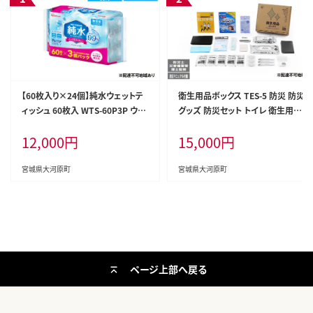
【60枚入り×24個】純水ウェットテ
衛生用品ボックス TES-5 防災 防災
ィッシュ 60枚入 WTS-60P3P ウェ
グッズ 防災セット トイレ 衛生用品
ットティッシュ ティシュ アイリスオ
お風呂対策 口腔ケア アイリスオー
12,000
円
15,000
円
ーヤマ ノンアルコール 手指 口まわ
ヤマ 防災士監修 災害備蓄管理士
り 手拭き シート 純水 お出かけ 防
監修
災
宮城県大河原町
宮城県大河原町
ページ上部へ戻る