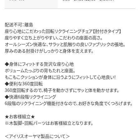
配送不可：離島
座り心地にこだわった回転リクライニングチェア【肘付きタイプ】
座りやすく立ち上がりやすい、こだわりの座面の高さ。
オールシーズン快適な、サラッと肌触りの良いファブリックの張地。
厚みのある肘掛けがしっかりと身体を支えます。
◆身体にフィットする贅沢な座り心地
ボリュームたっぷりの背もたれと座面。
もこもこクッションが身体に沿うようにフィットして心地良い！
◆便利な360度回転
360度回転するので、椅子を動かさずにサッと体を動かせます。
◆快適6段階リクライニング
6段階のリクライニング機能付きなので、お好きな角度でくつろげます。
★お客様組立★
※木製脚・回転パーツはお客様組立となります。
＜アイリスオーヤマ製品について＞