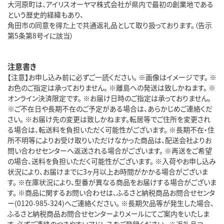
大河原町は、アイリスオーヤマ株式会社が県内で最初の創業地である
という歴史的経緯もあり、
角田市の同意を得た上で共通返礼品として取り扱っております。（告示
第5条第8号イに該当）
注意書き
【注意】お申し込み前に必ずご一読ください。 ※画像はイメージです。 ※
お色のご指定は承っておりません。 ※離島への発送は致しかねます。 ※
オンライン決済限定です。 ※お届け日時のご指定は承っておりません。
※ご不在日や長期不在のご予定がある場合は、あらかじめご連絡くだ
さい。 ※お届け先の変更は致しかねます。転居等でご住所を変更され
る場合は、転送料を負担いただく可能性がございます。 ※長期不在・住
所不明等によりお受け取りいただけなかった商品は、配送会社よりお
問い合わせセンターへ返送される場合がございます。 ※再送をご希望
の場合、送料を負担いただく可能性がございます。 ※入荷やお申し込み
状況により、お届けまでに3ヶ月以上お時間がかかる場合がございま
す。 ※在庫状況により、型番が異なる商品をお届けする場合がございま
す。 ※商品に関するお問い合わせは、ふるさと納税商品お問合せセンタ
ー(0120-985-324)へご連絡ください。 ※長期欠品等が発生した場合、
ふるさと納税商品お問合せセンターよりメールにてご案内をいたしま
す。必ずご連絡のつきやすいアドレスをご登録ください。 ※返礼品コー