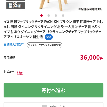
1
2
3
4
イス 回転ファブリックチェア FACN-KH ブラウン 椅子 回転チェア おし
ゃれ 回転 ダイニング リクライニング 北欧 一人掛け チェア 肘ありタ
イプ 肘あり ダイニングチェア リクライニングチェア ファブリックチェ
ア アイリスオーヤマ 新生活
常温
宮城県大河原町
ワンストップオンライン申請対象
36,000
寄付金額
円
0
レビュー
件
寄付へ進む
お気に入り