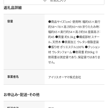
返礼品詳細
容量
●商品サイズ（cm） 使用時：幅約65×奥行
約58～78×高さ約93～99 折りたたみ時：
幅約65×奥行約54×高さ約58 座面高さ：
約45 ●質量 約9.3kｇ ●構成部材 スチー
ル、天然木 ●表面加工 ウレタン樹脂塗装
●張り材 ポリエステル100％ ●クッション
材 ウレタンフォーム ●耐荷重 約90kg ※
耐荷重は測定値であり、保証値ではありま
せん。
事業者名
アイリスオーヤマ株式会社
お申込み・配送・その他