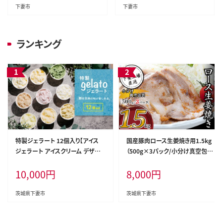
下妻市
下妻市
ランキング
特製ジェラート 12個入り【アイス
国産豚肉ロース生姜焼き用1.5kg
ジェラート アイスクリーム デザー
（500g×3パック/小分け真空包装）
ト 夏 冷たい スイーツ ご当地 おま
【下妻工場直送】【豚肉 ロース セッ
10,000
円
8,000
円
かせ 人気スイーツ 秋 バニラ 和梨
ト パック 国産 豚ロース 生姜焼き
いちごミルク スイーツ 焼き芋 さし
おかず 便利 お弁当 マルリン】
ま茶 スイーツ メロン 梅 紫煌 酒 栗
茨城県下妻市
茨城県下妻市
スイーツ 詰め合わせ カップ 子供
スイーツ セット 冬 フレーバー 季