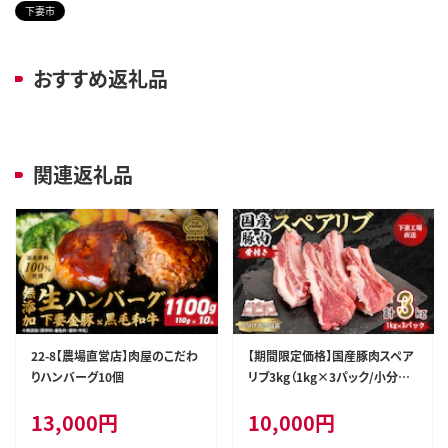
下妻市
おすすめ返礼品
関連返礼品
22-8【農場直営店】肉屋のこだわ
【期間限定価格】国産豚肉スペア
りハンバーグ10個
リブ3kg（1kg×3パック/小分け
真空包装）【下妻工場直送】
13,000
円
10,000
円