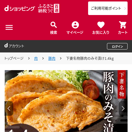
ご利用可能ポイント
検索
マイページ
お気に入り
カート
アカウント
ログイン
トップページ
肉
豚肉
下妻名物豚肉のみそ漬け1.4kg