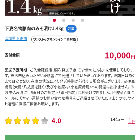
1
2
3
4
下妻名物豚肉のみそ漬け1.4kg
冷蔵
茨城県下妻市
ワンストップオンライン申請対象
10,000
寄付金額
円
配送予定時期：
ご入金確認後、順次発送予定 ※少量のにんにくを使用しておりま
す。 ※お申込みいただいた順番にて発送させていただいております。 ※期日はあく
まで目安となり、在庫の状況により発送時期が前後する場合がございます。 ※伊豆
諸島（大島・八丈島を除く）及び小笠原村（小笠原諸島）への発送は出来ません。 ※
お申込み時に「到着日のご指定」・「曜日指定」はお受けできません。発送完了時に
メールにてヤマト運輸のお問い合わせ番号をご連絡させていただきますので、ヤマ
ト運輸に直接ご依頼お願いします。
4.0
1
レビュー
件