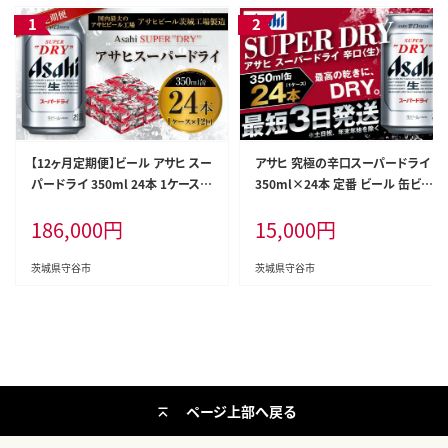
【12ヶ月定期便】ビール アサヒ スー
アサヒ 究極の辛口スーパードライ
パードライ 350ml 24本 1ケース×
350ml×24本 定番 ビール 缶ビー
12ヶ月 究極の辛口【お酒 麦酒 Asa
ル 酒 お酒 アルコール 辛口
186,000
円
15,000
円
hi アルコール super dry 缶ビー
ル ギフト 内祝い お歳暮 12回 茨城
県守谷市】
茨城県守谷市
茨城県守谷市
ページ上部へ戻る