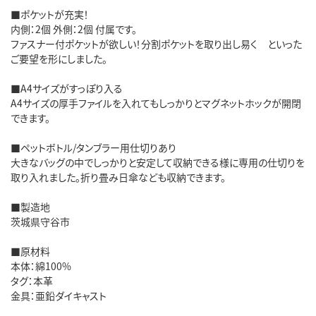
■ポケットが充実！
内側：2個 外側：2個 付属です。
ファスナー付ポケットが欲しい！分割ポケットを取り出し易く といった
ご要望を形にしました。
■A4サイズがすっぽり入る
A4サイズの厚手ファイルを入れてもしっかりとマグネットホックが開閉
できます。
■ペットボトル/タンブラー用仕切りあり
大きなバッグの中でしっかりと安定して収納できる様に専用の仕切りを
取り入れました。折り畳み日傘なども収納できます。
■製造地
茨城県守谷市
■原材料
本体：綿100%
タグ：本革
金具：亜鉛ダイキャスト