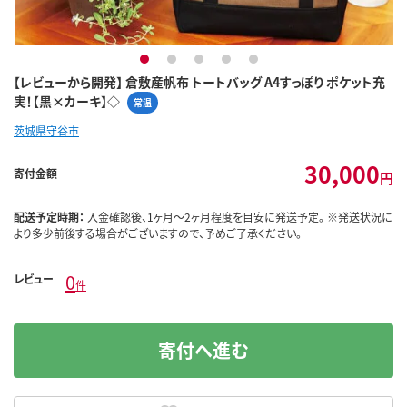
1
2
3
4
5
【レビューから開発】 倉敷産帆布 トートバッグ A4すっぽり ポケット充
実！【黒×カーキ】◇
常温
茨城県守谷市
30,000
寄付金額
円
配送予定時期：
入金確認後、1ヶ月～2ヶ月程度を目安に発送予定。 ※発送状況に
より多少前後する場合がございますので、予めご了承ください。
0
レビュー
件
寄付へ進む