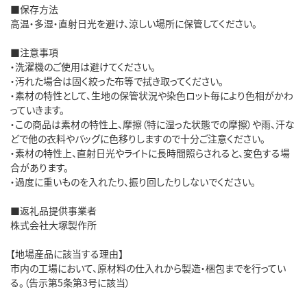
■保存方法
高温・多湿・直射日光を避け、涼しい場所に保管してください。
■注意事項
・洗濯機のご使用は避けてください。
・汚れた場合は固く絞った布等で拭き取ってください。
・素材の特性として、生地の保管状況や染色ロット毎により色相がかわ
っていきます。
・この商品は素材の特性上、摩擦（特に湿った状態での摩擦）や雨、汗な
どで他の衣料やバッグに色移りしますので十分ご注意ください。
・素材の特性上、直射日光やライトに長時間照らされると、変色する場
合があります。
・過度に重いものを入れたり、振り回したりしないでください。
■返礼品提供事業者
株式会社大塚製作所
【地場産品に該当する理由】
市内の工場において、原材料の仕入れから製造・梱包までを行ってい
る。（告示第5条第3号に該当）