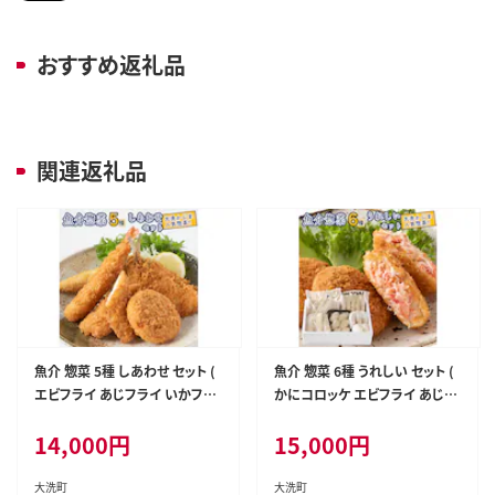
おすすめ返礼品
関連返礼品
魚介 惣菜 5種 しあわせ セット (
魚介 惣菜 6種 うれしい セット (
エビフライ あじフライ いかフラ
かにコロッケ エビフライ あじフ
イ かきフライ えびカツ ) カジマ
ライ いかフライ かきフライ えび
14,000
円
15,000
円
大人気 魚介 海老 海鮮 冷凍保存
カツ ) カジマ 魚介 海老 海鮮 冷
凍保存 カニ 蟹 ずわい
大洗町
大洗町