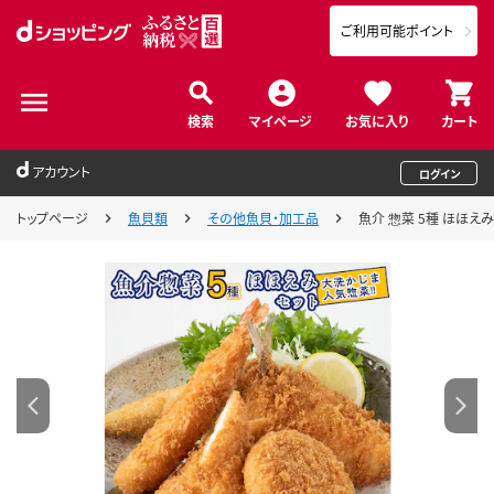
ご利用可能ポイント
検索
マイページ
お気に入り
カート
アカウント
ログイン
トップページ
魚貝類
その他魚貝・加工品
魚介 惣菜 5種 ほほえみ