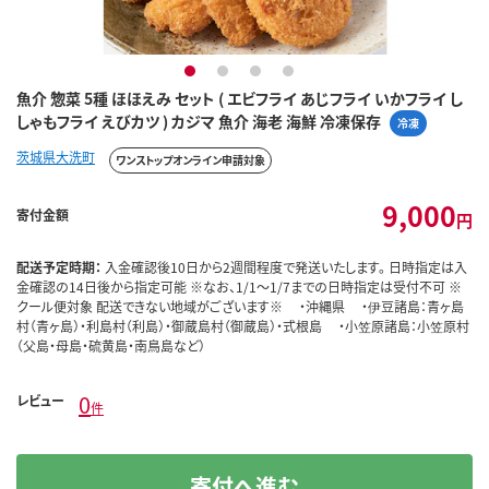
1
2
3
4
魚介 惣菜 5種 ほほえみ セット ( エビフライ あじフライ いかフライ し
しゃもフライ えびカツ ) カジマ 魚介 海老 海鮮 冷凍保存
冷凍
茨城県大洗町
ワンストップオンライン申請対象
9,000
寄付金額
円
配送予定時期：
入金確認後10日から2週間程度で発送いたします。 日時指定は入
金確認の14日後から指定可能 ※なお、1/1～1/7までの日時指定は受付不可 ※
クール便対象 配送できない地域がございます※ ・沖縄県 ・伊豆諸島：青ヶ島
村（青ヶ島）・利島村（利島）・御蔵島村（御蔵島）・式根島 ・小笠原諸島：小笠原村
（父島・母島・硫黄島・南鳥島など）
0
レビュー
件
寄付へ進む