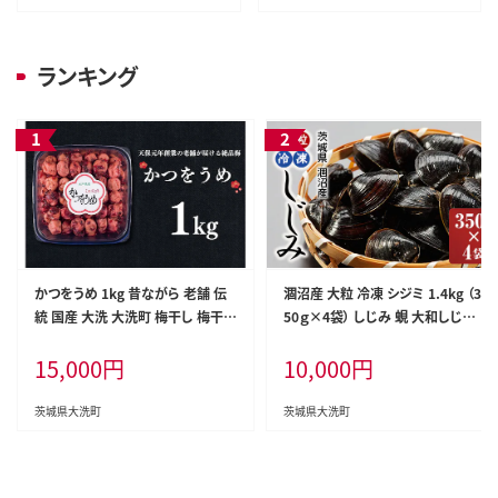
ランキング
かつをうめ 1kg 昔ながら 老舗 伝
涸沼産 大粒 冷凍 シジミ 1.4kg （3
統 国産 大洗 大洗町 梅干し 梅干
50ｇ×4袋） しじみ 蜆 大和しじみ
梅 うめぼし うめ
ヤマトシジミ 大玉 砂抜き済 冷凍
15,000
円
10,000
円
味噌汁 スープ 魚貝類 貝 オルニチ
ン コハク酸 小分け
茨城県大洗町
茨城県大洗町