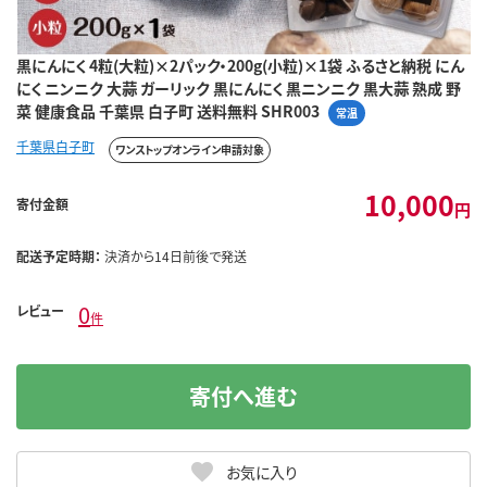
黒にんにく 4粒(大粒)×2パック・200g(小粒)×1袋 ふるさと納税 にん
にく ニンニク 大蒜 ガーリック 黒にんにく 黒ニンニク 黒大蒜 熟成 野
菜 健康食品 千葉県 白子町 送料無料 SHR003
常温
千葉県白子町
ワンストップオンライン申請対象
10,000
寄付金額
円
配送予定時期：
決済から14日前後で発送
0
レビュー
件
寄付へ進む
お気に入り