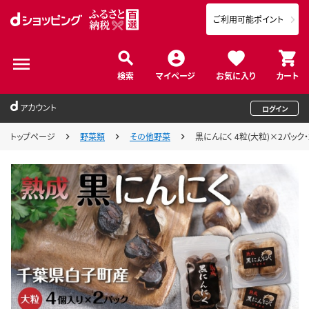
ご利用可能ポイント
検索
マイページ
お気に入り
カート
アカウント
ログイン
トップページ
野菜類
その他野菜
黒にんにく 4粒(大粒)×2パック