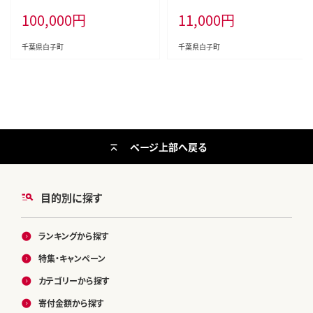
チケット お食事券 食事券 伊勢海
ギフト 贈り物 720ml 2本 ポリフェ
100,000
円
11,000
円
老 アワビ 千葉県 白子町 送料無料
ノール 健康 美容 手土産 送料無料
SHAB001
SHC004
千葉県白子町
千葉県白子町
ページ上部へ戻る
目的別に探す
ランキングから探す
特集・キャンペーン
カテゴリーから探す
寄付金額から探す