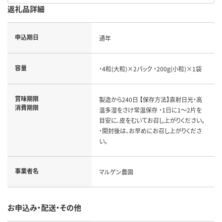
返礼品詳細
申込期日
通年
容量
・4粒(大粒)×2パック ・200g(小粒)×1袋
賞味期限
製造から240日 【保存方法】直射日光・高
消費期限
温多湿をさけ常温保存 ・1日に1～2片を
目安に、皮をむいてお召し上がりください。
・開封後は、お早めにお召し上がりくださ
い。
事業者名
マルゲン農園
お申込み・配送・その他