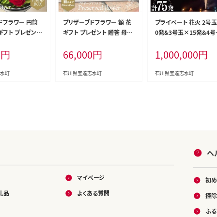
ドフラワー 円筒
プリザーブドフラワー 額 花
プライベート 花火 2号玉
 ギフト プレゼント
ギフト プレゼント 贈答 母の
0発&3号玉×15発&4号
 littleprinces
日 / littleprincess 吉井圭
×10発 計75発【打上場
0
円
66,000
円
1,000,000
円
 / 石川県 宝達志
香 / 石川県 宝達志水町 [38
宝達志水町内限定】/ 能
600026]
火 / 石川県 宝達志水町
水町
石川県宝達志水町
石川県宝達志水町
ヘ
マイページ
初め
礼品
よくある質問
控除
ふる