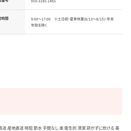
話番号
050-3185-1465
付時間
9:00～17:00　※土日祝・夏季休業(8/13～8/15)・年末
年始を除く
 直送 産地直送 時短 節水 手間なし 楽 衛生的 清潔 研がずに炊ける 美