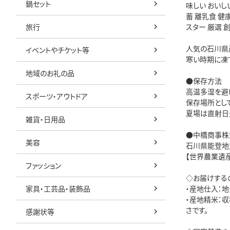
鍋セット
味しい おいし
蓄 離乳食 健
旅行
スター 厳選 
人気の石川県
イベントやチケット等
寒い時期に凍
地域のお礼の品
●保存方法

高温多湿を避け
スポーツ・アウトドア
保存場所とし
夏場は直射日
雑貨・日用品
●中橋商事株
美容
石川県能登地
【世界農業遺
ファッション
◇お届けする
家具・工芸品・装飾品
・産地仕入：
・産地精米：
さです。

感謝状等