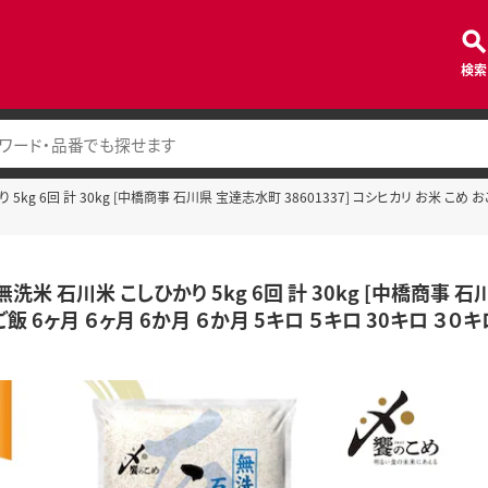
検索
5kg 6回 計 30kg [中橋商事 石川県 宝達志水町 38601337] コシヒカリ お米 こめ 
無洗米 石川米 こしひかり 5kg 6回 計 30kg [中橋商事 石
ご飯 6ヶ月 ６ヶ月 6か月 ６か月 5キロ ５キロ 30キロ ３０