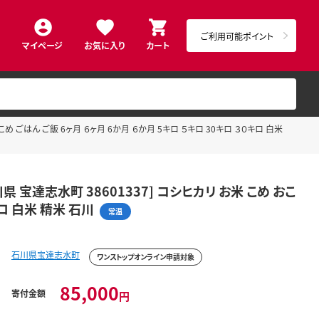
ご利用可能ポイント
マイページ
お気に入り
カート
おこめ ごはん ご飯 6ヶ月 ６ヶ月 6か月 ６か月 5キロ ５キロ 30キロ ３０キロ 白米
川県 宝達志水町 38601337] コシヒカリ お米 こめ おこ
キロ 白米 精米 石川
常温
石川県宝達志水町
ワンストップオンライン申請対象
85,000
寄付金額
円