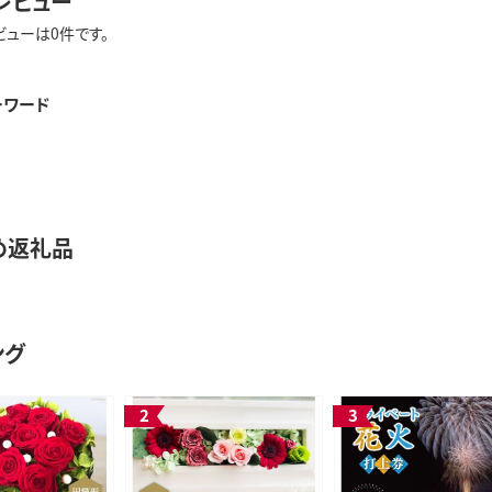
レビュー
ビューは0件です。
ーワード
め返礼品
ング