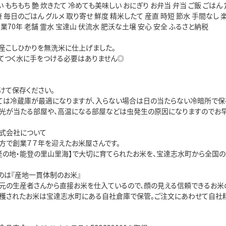
い もちもち 艶 炊きたて 冷めても美味しい おにぎり お弁当 弁当 ご飯 ごはん 
康 毎日のごはん グルメ 取り寄せ 鮮度 精米したて 産直 時短 節水 手間な
創業70年 老舗 霊水 宝達山 伏流水 肥沃な土壌 安心 安全 ふるさと納税

産こしひかりを無洗米に仕上げました。

てつく水に手をつける必要はありません◎

て保存ください。

ては冷蔵庫が最適になりますが、入らない場合は日の当たらない冷暗所で保存
光が当たる部屋や、高温になる部屋などは虫発生の原因になりますのでお早め
式会社について

方で創業７７年を迎えたお米屋さんです。

産の地・能登の里山里海】で大切に育てられたお米を、宝達志水町から全国の食
のは『産地一貫体制のお米』

地元の生産者さんから直接お米を仕入ているので、顔の見える信頼できるお米の
収穫されたお米は宝達志水町にある自社倉庫で保管。ご注文にあわせて自社精