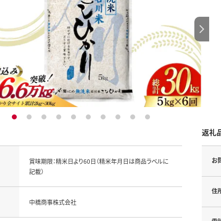
1
2
3
4
5
6
7
8
9
10
返礼
お
賞味期限：精米日より60日（精米年月日は商品ラベルに
記載）
住
中橋商事株式会社