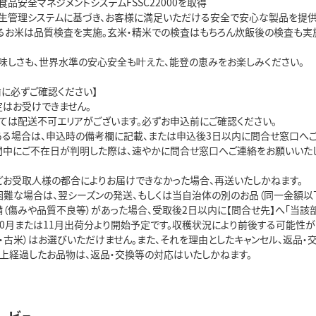
品安全マネジメントシステムFSSC22000を取得

生管理システムに基づき、お客様に満足いただける安全で安心な製品を提供す
るお米は品質検査を実施。玄米・精米での検査はもちろん炊飯後の検査も実施
味しさも、世界水準の安心安全も叶えた、能登の恵みをお楽しみください。

に必ずご確認ください】

はお受けできません。

ては配送不可エリアがございます。必ずお申込前にご確認ください。

ある場合は、申込時の備考欄に記載、または申込後3日以内に問合せ窓口へご連
間中にご不在日が判明した際は、速やかに問合せ窓口へご連絡をお願いいた
どお受取人様の都合によりお届けできなかった場合、再送いたしかねます。

困難な場合は、翌シーズンの発送、もしくは当自治体の別のお品（同一金額以下
（傷みや品質不良等）があった場合、受取後2日以内に【問合せ先】へ「当該部
0月または11月出荷分より開始予定です。収穫状況により前後する可能性がご
・古米）はお選びいただけません。また、それを理由としたキャンセル、返品・交
以上経過したお品物は、返品・交換等の対応はいたしかねます。
