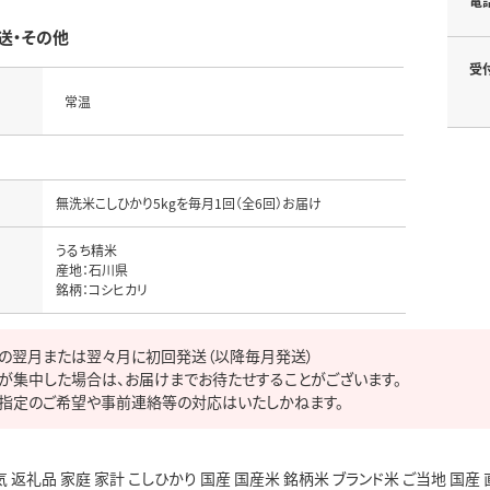
電
送・その他
受
常温
無洗米こしひかり5kgを毎月1回（全6回）お届け
うるち精米

名
産地：石川県

銘柄：コシヒカリ
の翌月または翌々月に初回発送（以降毎月発送）

が集中した場合は、お届けまでお待たせすることがございます。

指定のご希望や事前連絡等の対応はいたしかねます。
気 返礼品 家庭 家計 こしひかり 国産 国産米 銘柄米 ブランド米 ご当地 国産