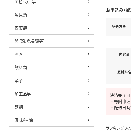
エビ・カニ等
お申込み・配
魚貝類
配送方法
野菜類
卵（鶏、烏骨鶏等）
お酒
内容量
飲料類
原材料
菓子
加工品等
決済完了日
※寄附申込
麺類
※配送日時
調味料・油
ランキング 人