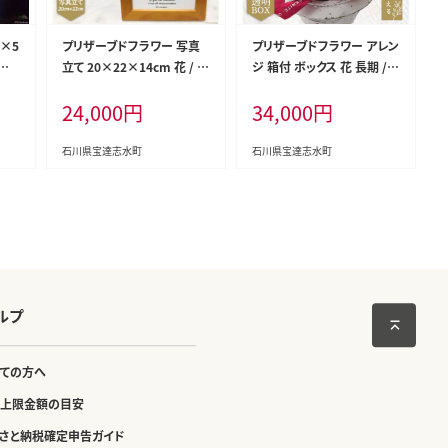
×5
プリザーブドフラワー 写真
プリザーブドフラワー アレン
玉
立て 20×22×14cm 花 / lit
ジ 箱付 ボックス 花 長期 / li
所は
tleprincess / 石川県 宝達
ttleprincess / 石川県 宝達
24,000
円
34,000
円
登煙
志水町
志水町
石川県宝達志水町
石川県宝達志水町
ルプ
ての方へ
上限金額の目安
さと納税確定申告ガイド