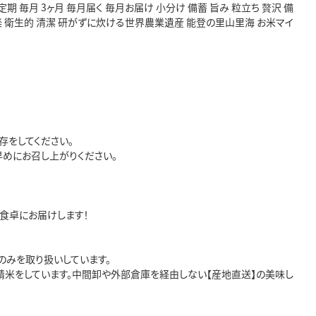
定期 毎月 3ヶ月 毎月届く 毎月お届け 小分け 備蓄 旨み 粒立ち 贅沢 備
し 楽 衛生的 清潔 研がずに炊ける世界農業遺産 能登の里山里海 お米マイ
をしてください。

にお召し上がりください。

卓にお届けします！

みを取り扱いしています。

米をしています。中間卸や外部倉庫を経由しない【産地直送】の美味し