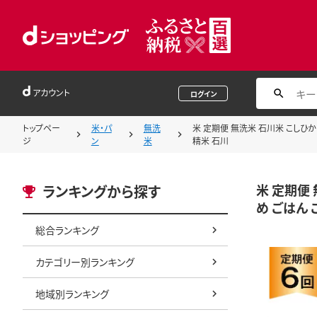
アカウント
ログイン
トップペー
米・パ
無洗
米 定期便 無洗米 石川米 こしひかり 
ジ
ン
米
精米 石川
米 定期便 
ランキングから探す
め ごはん 
総合ランキング
カテゴリー別ランキング
地域別ランキング