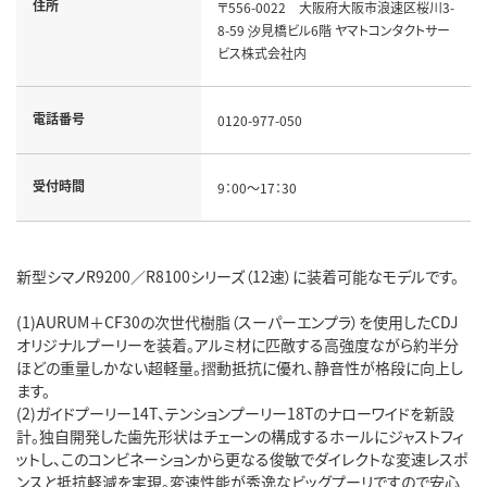
住所
〒556-0022 大阪府大阪市浪速区桜川3-
8-59 汐見橋ビル6階 ヤマトコンタクトサー
ビス株式会社内
電話番号
0120-977-050
受付時間
9：00～17：30
新型シマノR9200／R8100シリーズ（12速）に装着可能なモデルです。
(1)AURUM＋CF30の次世代樹脂（スーパーエンプラ）を使用したCDJ
オリジナルプーリーを装着。アルミ材に匹敵する高強度ながら約半分
ほどの重量しかない超軽量。摺動抵抗に優れ、静音性が格段に向上し
ます。
(2)ガイドプーリー14T、テンションプーリー18Tのナローワイドを新設
計。独自開発した歯先形状はチェーンの構成するホールにジャストフィ
ットし、このコンビネーションから更なる俊敏でダイレクトな変速レスポ
ンスと抵抗軽減を実現。変速性能が秀逸なビッグプーリですので安心