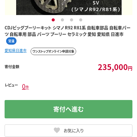
1
2
3
4
CDJビッグプーリーキット シマノ R92 R81系 自転車部品 自転車パー
ツ 自転車用 部品 パーツ プーリー セラミック 愛知 愛知県 日進市
常温
愛知県日進市
ワンストップオンライン申請対象
235,000
寄付金額
円
0
レビュー
件
寄付へ進む
お気に入り