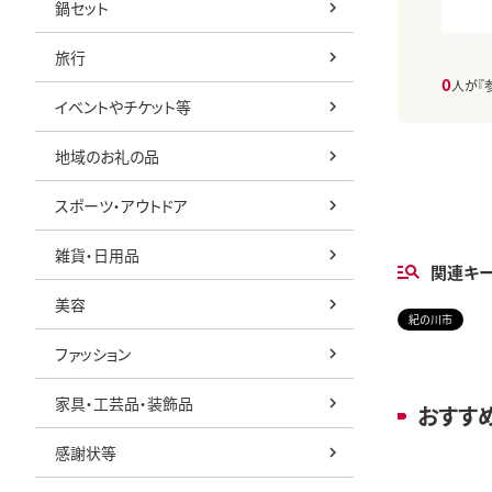
鍋セット
旅行
0
人が『
イベントやチケット等
地域のお礼の品
スポーツ・アウトドア
雑貨・日用品
関連キ
美容
紀の川市
ファッション
家具・工芸品・装飾品
おすす
感謝状等