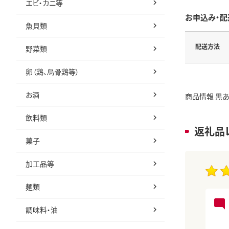
エビ・カニ等
お申込み・配
魚貝類
配送方法
野菜類
卵（鶏、烏骨鶏等）
お酒
商品情報 黒あ
飲料類
返礼品
菓子
加工品等
麺類
調味料・油