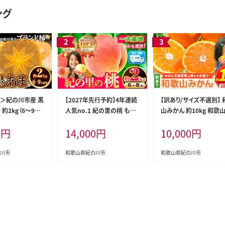
ング
＞紀の川市産 黒
【2027年先行予約】4年連続
【訳あり/サイズ不選別】 
 約2kg（6～9玉
人気no.1 紀の里の桃 もも
山みかん 約10kg 和歌
Lサイズ《2026
桃 約2kg 《2027年6月中旬-
産 《2026年11月中旬-
0
円
14,000
円
10,000
円
-11月末頃出荷》
8月中旬頃出荷》 紀の里の桃
旬頃出荷》たっぷり ご家
紀の川市 たねなし
6～8玉入り 旬の桃を厳選
2L～2S 産地直送 みかん
 高級 産地直送
あかつき モモ 果物 フルーツ
蜜柑 ミカン 柑橘 果物 
川市
和歌山県紀の川市
和歌山県紀の川市
キ 果物 フルーツ--
あかつき 白鳳 日川白鳳 八
ーツ 和歌山県 紀の川市-
cal81_10c11m_
旗白鳳 清水白桃 川中島白
fn_wlocal175_11c1c_
2kg---
桃 つきあかり---wfn_cwloc
10000_10---
al251_6c8c_26_14000_2
kg---