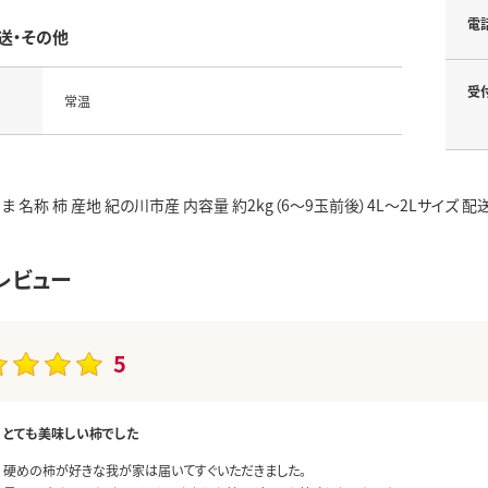
電
送・その他
受
常温
ま 名称 柿 産地 紀の川市産 内容量 約2kg（6～9玉前後）4L～2Lサイズ 
レビュー
5
とても美味しい柿でした
硬めの柿が好きな我が家は届いてすぐいただきました。