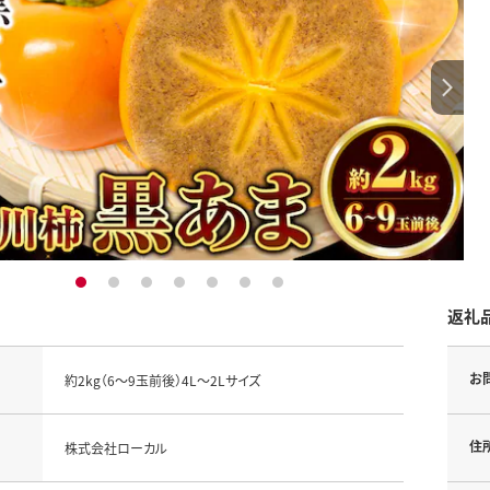
1
2
3
4
5
6
7
返礼
お
約2kg（6～9玉前後）4L～2Lサイズ
住
株式会社ローカル