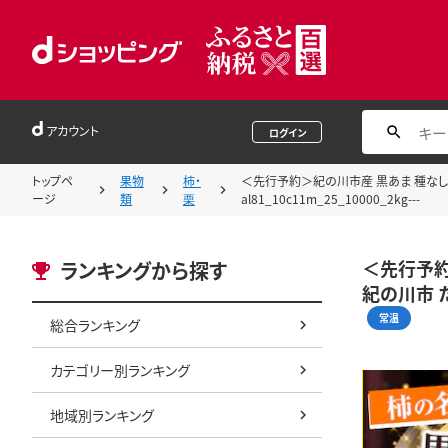
アカウント
ログイン
トップペ
果物
柿・
＜先行予約＞紀の川市産 黒あま 種なし 約2
ージ
類
栗
al81_10c11m_25_10000_2kg---
＜先行予約
ランキングから探す
紀の川市 たね
常温
総合ランキング
カテゴリー別ランキング
地域別ランキング