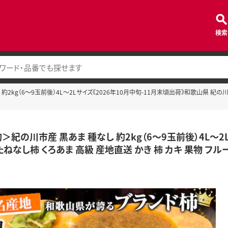
検索
kg（6～9玉前後）4L～2Lサイズ《2026年10月中旬-11月末頃出荷》和歌山県 紀の川市 た
＞紀の川市産 黒あま 種なし 約2kg（6～9玉前後）4L～2
なし柿 くろあま 高級 産地直送 かき 柿 カキ 果物 フルーツ---w