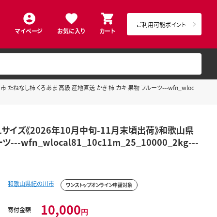
ご利用可能ポイント
マイページ
お気に入り
カート
ねなし柿 くろあま 高級 産地直送 かき 柿 カキ 果物 フルーツ---wfn_wloc
Lサイズ《2026年10月中旬-11月末頃出荷》和歌山県
fn_wlocal81_10c11m_25_10000_2kg---
和歌山県紀の川市
ワンストップオンライン申請対象
10,000
寄付金額
円