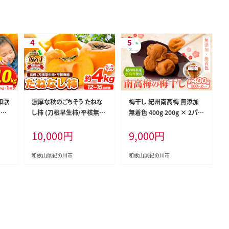
和歌
濃厚な秋のごちそう たねな
梅干し 紀州南高梅 無添加
山県
し柿 (刀根早生柿/平核無
無着色 400g 200g × 2パッ
1月中
柿) 約4kg(12～15玉前後)
ク FARMER'S FARMER《90
10,000
円
9,000
円
庭用
《2026年9月中旬-11月上旬
日以内に出荷予定(土日祝
 旬
頃出荷》 和歌山県 紀の川市
除く)》和歌山県 紀の川市 う
フル
種なし柿 産地直送 柿 果物
め 南高梅 紀の川市産---ws
和歌山県紀の川市
和歌山県紀の川市
--w
フルーツ 2L～Mサイズ カ
k_fsf1_90d_23_9000_200
26_
キ---wfn_wlocal78_9c11j
g---
_25_10000_4kg---