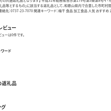
町の共通返礼品となります】 平成31年総務省告示第179号第5条第8号
礼品等とするもの」に該当する返礼品として、和歌山県内で合意した市町村間
連絡先：0737-23-7070 関連キーワード：梅干 食品 加工食品 人気 おすす
レビュー
ビューは0件です。
ーワード
め返礼品
ング