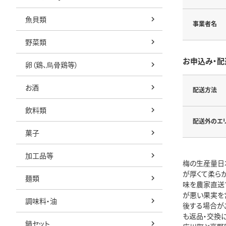
魚貝類
事業者名
野菜類
お申込み・配
卵（鶏、烏骨鶏等）
お酒
配送方法
飲料類
配送外のエ
菓子
加工品等
梅の生産量日
が厚くて柔ら
麺類
味を農家直送
が悪い果実を
調味料・油
後する場合が
も返品・交換に
鍋セット