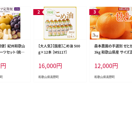
期便］ 紀州和歌山
【大人気】【国産】こめ油 500
森本農園の手選別 せとか
ーツセット（桃・
g×12本 ［MS117］
3kg 和歌山県産 サイズ
 ［UT142］
［北海道・沖縄・離島配送
0
円
16,000
円
12,000
円
可］［2027年2月下旬か
次発送予定］［RN130］
町
和歌山県高野町
和歌山県高野町