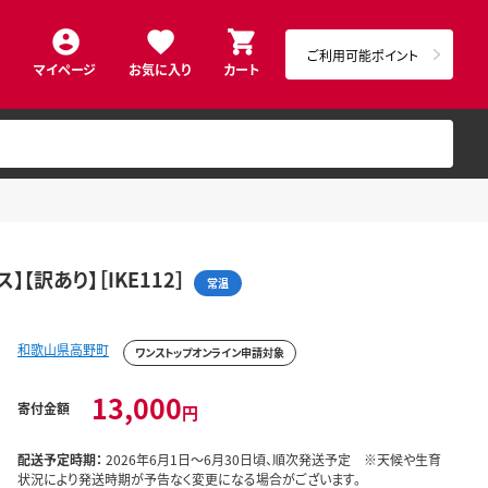
ご利用可能ポイント
マイページ
お気に入り
カート
【訳あり】［IKE112］
常温
和歌山県高野町
ワンストップオンライン申請対象
13,000
寄付金額
円
配送予定時期：
2026年6月1日～6月30日頃、順次発送予定 ※天候や生育
状況により発送時期が予告なく変更になる場合がございます。