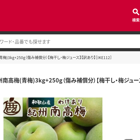
検索
梅)3kg+250g（傷み補償分）【梅干し・梅ジュース】【訳あり】［IKE112］
南高梅(青梅)3kg+250g（傷み補償分）【梅干し・梅ジュース】