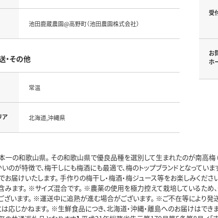
受
池田鹿蔵農園@高野町（池田農園株式会社）
お
送・その他
ホ
常温
リア
北海道,沖縄県
本一の和歌山県。 その和歌山県で優良品種を選別して生まれたのが南高梅（な
かいのが特徴で、梅干しにも梅酒にも最適で、梅のトップブランドとなっていま
でお届けいたします。 手作りの梅干し・梅酒・梅ジュース等をお楽しみください
含みます。 ※サイズ混合です。 ※農薬の使用を極力控えて栽培しているため
ございます。 ※運送中に追熟が進む場合がございます。 ※ご不在等により発
は応じかねます。 ※生鮮食品につき、北海道・沖縄・離島へのお届けはできま