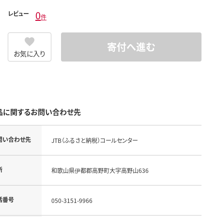
0
レビュー
件
寄付へ進む
お気に入り
品に関するお問い合わせ先
問い合わせ先
JTB（ふるさと納税）コールセンター
所
和歌山県伊都郡高野町大字高野山636
話番号
050-3151-9966