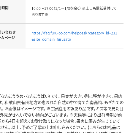
付時間
10:00～17:00（1/1～1/3を除く） ※土日も電話受付して
おります※
問い合わせ
https://faq.furu-po.com/helpdesk?category_id=231
ームページ
&site_domain=furusato
んこううめ・なんこうばい）です。 果実が大きい割に種が小さく、果肉
す。 和歌山県有田地方の恵まれた自然の中で育てた南高梅、もぎたての
。 ※画像はイメージです。 ※ご家庭用の訳あり品です。キズ等で見た目
、外見がきれいでない傾向がございます。 ※天候等により出荷時期が前
送から4日を超えてお受け取りになった場合、果実に傷みが生じていて
せん。 以上、予めご了承の上お申し込みください。 【こちらのお礼品は