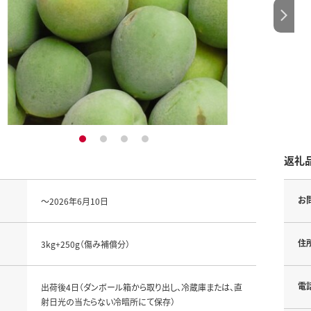
1
2
3
4
返礼
お
～2026年6月10日
住
3kg+250g（傷み補償分）
電
出荷後4日（ダンボール箱から取り出し、冷蔵庫または、直
射日光の当たらない冷暗所にて保存）