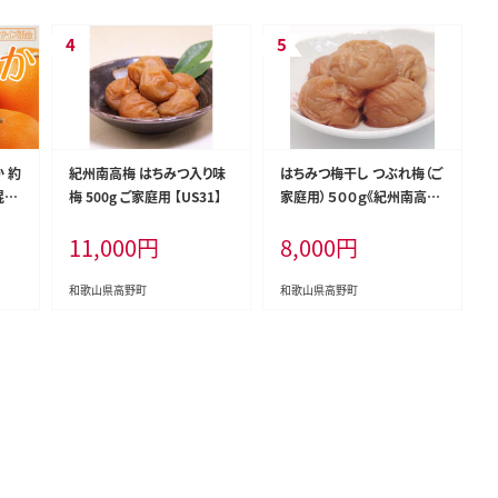
 約
紀州南高梅 はちみつ入り味
はちみつ梅干し つぶれ梅（ご
混合
梅 500g ご家庭用 【US31】
家庭用）５００ｇ《紀州南高
不
梅》
11,000
円
8,000
円
ら順
和歌山県高野町
和歌山県高野町