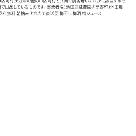
イ「市区町村が近隣の他の市区町村と共同で前各号いずれかに該当するも
で出品しているものです。 事業者名：池田鹿蔵農園@高野町（池田農
め 送料無料 朝摘み とれたて直送便 梅干し 梅酒 梅ジュース