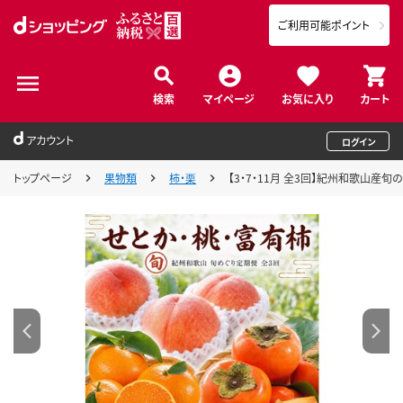
ご利用可能ポイント
検索
マイページ
お気に入り
カート
アカウント
ログイン
トップページ
果物類
柿・栗
【3・7・11月 全3回】紀州和歌山産旬の