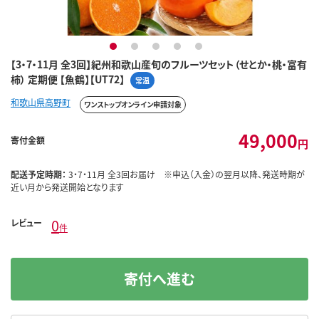
1
2
3
4
5
【3・7・11月 全3回】紀州和歌山産旬のフルーツセット（せとか・桃・富有
柿） 定期便 【魚鶴】【UT72】
常温
和歌山県高野町
ワンストップオンライン申請対象
49,000
寄付金額
円
配送予定時期：
3・7・11月 全3回お届け ※申込（入金）の翌月以降、発送時期が
近い月から発送開始となります
0
レビュー
件
寄付へ進む