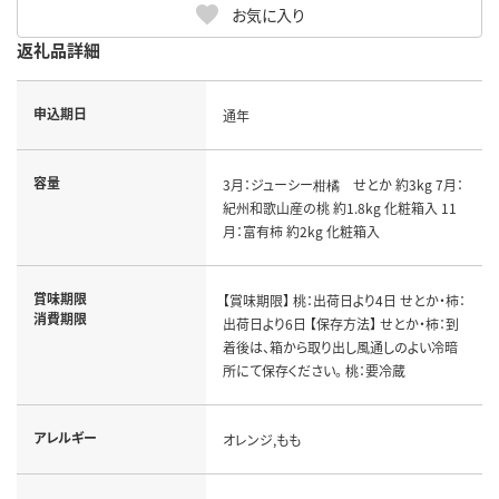
お気に入り
返礼品詳細
申込期日
通年
容量
3月：ジューシー柑橘 せとか 約3kg 7月：
紀州和歌山産の桃 約1.8kg 化粧箱入 11
月：富有柿 約2kg 化粧箱入
賞味期限
【賞味期限】 桃：出荷日より4日 せとか・柿：
消費期限
出荷日より6日 【保存方法】 せとか・柿：到
着後は、箱から取り出し風通しのよい冷暗
所にて保存ください。 桃：要冷蔵
アレルギー
オレンジ,もも