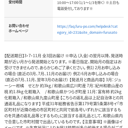
受付時間
10:00～17:00（1/1～1/3を除く） ※土日も
電話受付しております※
お問い合わせ
https://faq.furu-po.com/helpdesk?cat
ホームページ
egory_id=231&site_domain=furusato
【配送期日】3・7・11月 全3回お届け ※申込（入金）の翌月以降、発送時
期が近い月から発送開始となります。 ※着日指定、開始月の指定はお
受けできませんので、あらかじめご了承ください。 例1）2月お申し込み
の場合（直近の3月、7月、11月のお届け） 例2）6月お申し込みの場合
（直近の7月、11月、翌年3月のお届け） 【発送月と商品内容】 3月：ジュ
ーシー柑橘 せとか 約3kg / 和歌山県広川町産 7月：紀州和歌山産の
桃 約1.8kg 化粧箱入 / 和歌山県かつらぎ町産 11月：富有柿 約2kg
化粧箱入 / 和歌山県九度山町産 【こちらの返礼品は上記自治体との共
通返礼品になります】 平成31年総務省告示第179号第5条第8号イ「市
区町村が近隣の他の市区町村と共同で前各号いずれかに該当するも
のを共通の返礼品等とするもの」に該当する返礼品として、和歌山県内
で合意した市町村間で出品しているものです。 【注意事項】 ※画像はイ
メージです。 ※生育状況によりお届け時期が多少前後する場合がござ