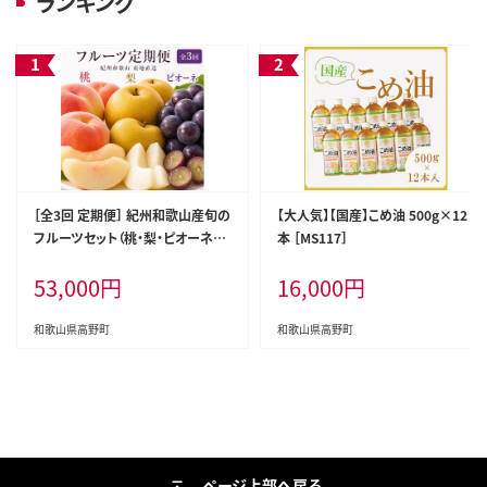
ランキング
［全3回 定期便］ 紀州和歌山産旬の
【大人気】【国産】こめ油 500g×12
フルーツセット（桃・梨・ピオーネ）
本 ［MS117］
［UT142］
53,000
円
16,000
円
和歌山県高野町
和歌山県高野町
ページ上部へ戻る