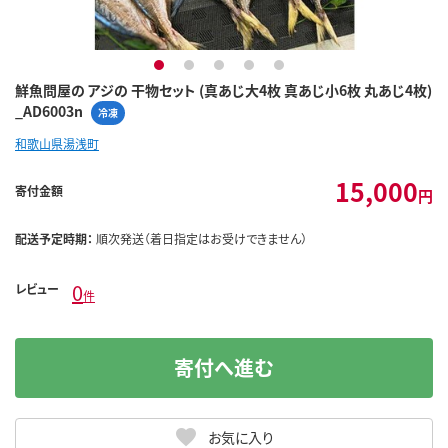
1
2
3
4
5
鮮魚問屋の アジの 干物セット (真あじ大4枚 真あじ小6枚 丸あじ4枚)
_AD6003n
冷凍
和歌山県湯浅町
15,000
寄付金額
円
配送予定時期：
順次発送（着日指定はお受けできません）
0
レビュー
件
寄付へ進む
お気に入り