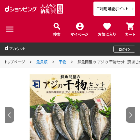
ご利用可能ポイント
検索
マイページ
お気に入り
カート
アカウント
ログイン
トップページ
魚貝類
干物
鮮魚問屋の アジの 干物セット (真あじ大