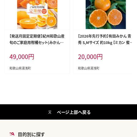
【発送月固定定期便】紀州和歌山産
【2026年先行予約】有田みかん 青
旬のご家庭用柑橘セット(みかん・
秀 S,Мサイズ 約10kg 【ミカン 蜜柑
不知火・せとか・清見)全4回_G60-
柑橘 温州みかん 有田みかん 和歌
49,000
円
20,000
円
T101
山 贈答 ギフト】_BF6007
和歌山県湯浅町
和歌山県湯浅町
ページ上部へ戻る
目的別に探す