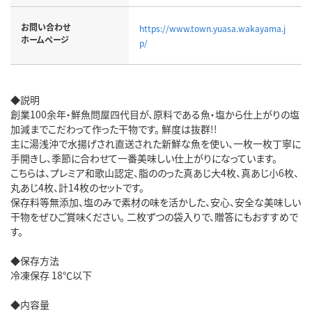
お問い合わせ
https://www.town.yuasa.wakayama.j
ホームページ
p/
◆説明
創業100余年・鮮魚問屋四代目が、原料である魚・塩から仕上がりの塩
加減までこだわって作った干物です。 鮮度は抜群!!
主に湯浅沖で水揚げされ直送された新鮮な魚を使い、一枚一枚丁寧に
手開きし、季節に合わせて一番美味しい仕上がりになっています。
こちらは、プレミア和歌山認定、脂ののった真あじ大4枚、真あじ小6枚、
丸あじ4枚、計14枚のセットです。
保存料等無添加、塩のみで素材の味を活かした、安心、安全な美味しい
干物をぜひご賞味ください。 二枚ずつの袋入りで、贈答にもおすすめで
す。
◆保存方法
冷凍保存 18℃以下
◆内容量