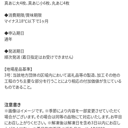
真あじ大4枚、真あじ小6枚、丸あじ4枚
◆消費期限/賞味期限
マイナス18℃以下で1ヶ月
◆申込期日
通年
◆発送期日
順次発送（着日指定はお受けできません）
【地場産品基準】
3号：当該地方団体の区域内において返礼品等の製造、加工その他の
工程のうち主要な部分を行うことにより相応の付加価値が生じている
ものであること。
注意書き
※画像はイメージです。 ※季節により内容を一部変更させていただく
場合がございます。その場合は同等の品物にて対応いたします。お早目
にお召し上がりください。 ※解凍後は解凍日を含め3日以内にお召し