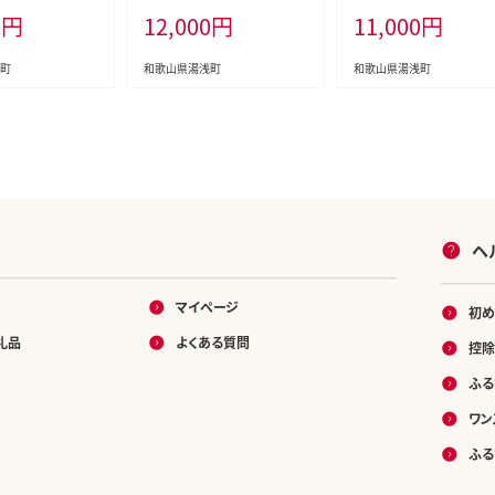
0
円
12,000
円
11,000
円
橘 温州みかん 有
ん 有田みかん 和歌山 贈答
DN6015
ギフト】_BF6009n
町
和歌山県湯浅町
和歌山県湯浅町
ヘ
マイページ
初め
礼品
よくある質問
控除
ふる
ワン
ふる