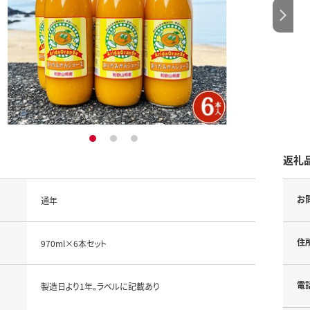
1
2
3
返礼
お
通年
住
970ml×6本セット
電
製造日より1年。ラベルに記載あり