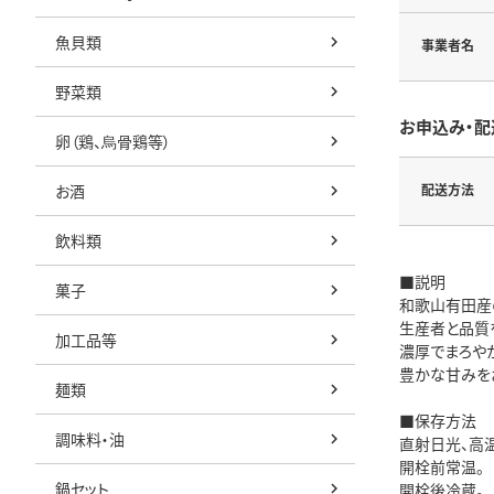
魚貝類
事業者名
野菜類
お申込み・配
卵（鶏、烏骨鶏等）
お酒
配送方法
飲料類
■説明
菓子
和歌山有田産
生産者と品質
加工品等
濃厚でまろや
豊かな甘みを
麺類
■保存方法
調味料・油
直射日光、高
開栓前常温。
鍋セット
開栓後冷蔵。