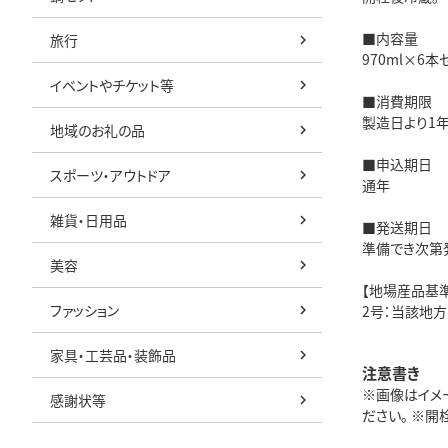
■内容量
旅行
970ml×6本
イベントやチケット等
■消費期限
製造日より1
地域のお礼の品
■申込期日
スポーツ・アウトドア
通年
雑貨・日用品
■発送期日
準備でき次第
美容
【地場産品基準
ファッション
2号：当該地
家具・工芸品・装飾品
注意書き
※画像はイメ
感謝状等
ださい。 ※開