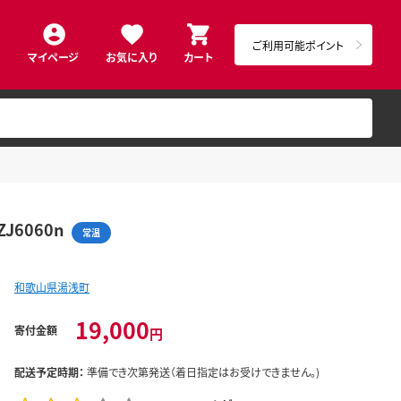
ご利用可能ポイント
マイページ
お気に入り
カート
J6060n
常温
和歌山県湯浅町
19,000
寄付金額
円
配送予定時期：
準備でき次第発送（着日指定はお受けできません。)