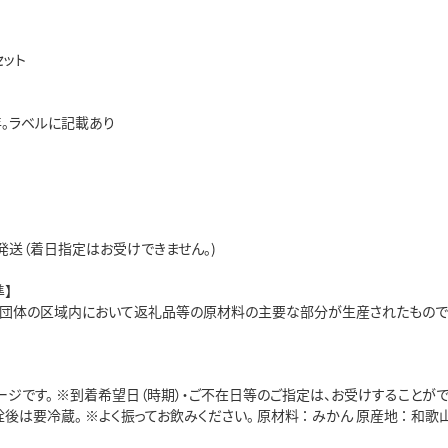
セット
年。ラベルに記載あり
発送（着日指定はお受けできません。)
】
方団体の区域内において返礼品等の原材料の主要な部分が生産されたもので
ージです。 ※到着希望日（時期）・ご不在日等のご指定は、お受けすることが
栓後は要冷蔵。 ※よく振ってお飲みください。 原材料 ： みかん 原産地 ： 和歌山