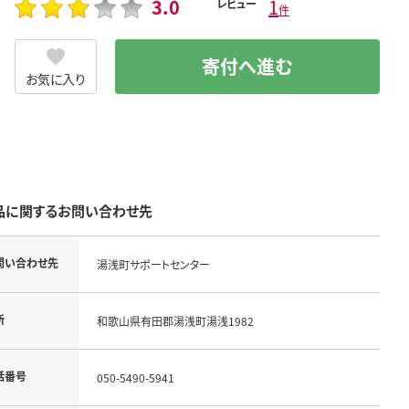
3.0
1
レビュー
件
寄付へ進む
お気に入り
品に関するお問い合わせ先
問い合わせ先
湯浅町サポートセンター
所
和歌山県有田郡湯浅町湯浅1982
話番号
050-5490-5941