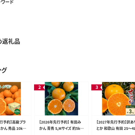
ーワード
め返礼品
ング
先行予約】高級ブラ
【2026年先行予約】 有田み
【2027年先行予約】訳あ
かん 秀品 10kg
かん 青秀 S,Мサイズ 約5kg
とか 和歌山 有田 2S～4
ズおまかせ） 【ミカ
【ミカン 蜜柑 柑橘 温州みか
イズ混合 約3kg_DZ620