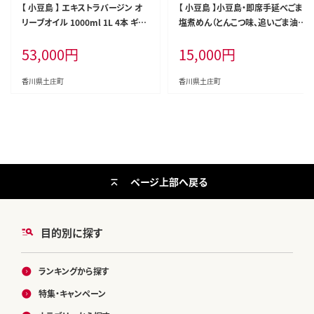
【 小豆島 】 エキストラバージン オ
【 小豆島 】小豆島・即席手延べごま
リーブオイル 1000ml 1L 4本 ギフ
塩煮めん（とんこつ味、追いごま油
ト 贈答用 詰め合わせ 食用油 パス
付） 手延べ 麺 麺類 即席 手軽 簡単
53,000
円
15,000
円
タ サラダ ドレッシング 調味料 土庄
豚骨 とんこつ ゴマ油 ごま油 かどや
町
香川 香川県 土庄 土庄町
香川県土庄町
香川県土庄町
ページ上部へ戻る
目的別に探す
ランキングから探す
特集・キャンペーン