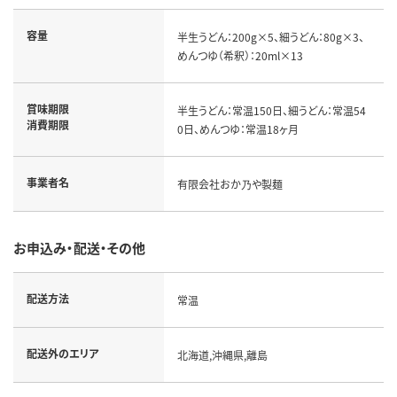
容量
半生うどん：200g×5、細うどん：80g×3、
めんつゆ（希釈）：20ml×13
賞味期限
半生うどん：常温150日、細うどん：常温54
消費期限
0日、めんつゆ：常温18ヶ月
事業者名
有限会社おか乃や製麺
お申込み・配送・その他
配送方法
常温
配送外のエリア
北海道,沖縄県,離島