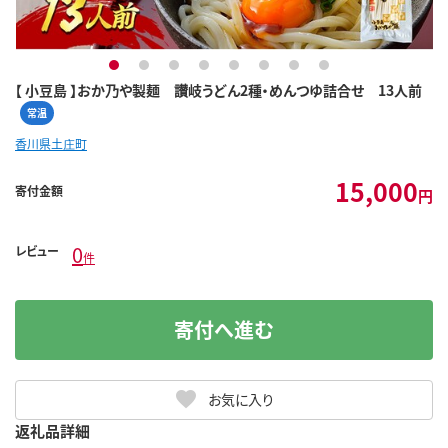
1
2
3
4
5
6
7
8
【 小豆島 】おか乃や製麺 讃岐うどん2種・めんつゆ詰合せ 13人前
常温
香川県土庄町
15,000
寄付金額
円
0
レビュー
件
寄付へ進む
お気に入り
返礼品詳細