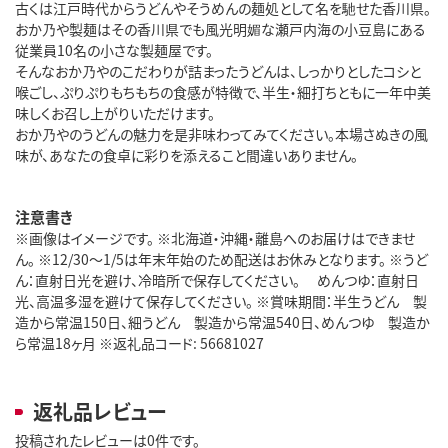
古くは江戸時代からうどんやそうめんの麺処として名を馳せた香川県。
おか乃や製麺はその香川県でも風光明媚な瀬戸内海の小豆島にある
従業員10名の小さな製麺屋です。
そんなおか乃やのこだわりが詰まったうどんは、しっかりとしたコシと
喉ごし、ぷりぷりもちもちの食感が特徴で、半生・細打ちともに一年中美
味しくお召し上がりいただけます。
おか乃やのうどんの魅力を是非味わってみてください。本場さぬきの風
味が、あなたの食卓に彩りを添えること間違いありません。
注意書き
※画像はイメージです。 ※北海道・沖縄・離島へのお届けはできませ
ん。 ※12/30～1/5は年末年始のため配送はお休みとなります。 ※うど
ん：直射日光を避け、冷暗所で保存してください。 めんつゆ：直射日
光、高温多湿を避けて保存してください。 ※賞味期間：半生うどん 製
造から常温150日、細うどん 製造から常温540日、めんつゆ 製造か
ら常温18ヶ月 ※返礼品コード: 56681027
返礼品レビュー
投稿されたレビューは0件です。