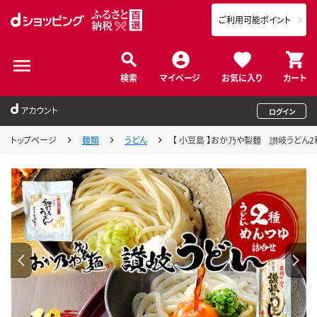
ご利用可能ポイント
検索
マイページ
お気に入り
カート
アカウント
ログイン
トップページ
麺類
うどん
【 小豆島 】おか乃や製麺 讃岐うどん