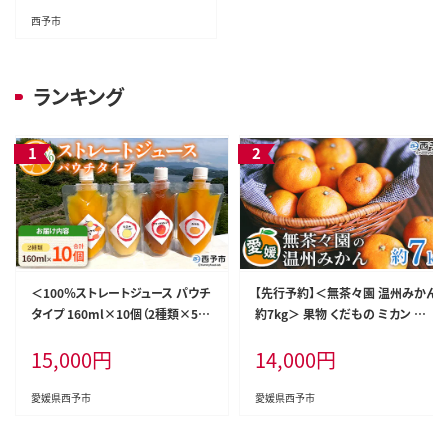
ランド 愛媛県 西予市【常温】『1
西予市
ヶ月以内に順次発送』
ランキング
＜100％ストレートジュース パウチ
【先行予約】＜無茶々園 温州みかん
タイプ 160ml×10個（2種類×5）
約7kg＞ 果物 くだもの ミカン 蜜
＞『1か月以内に順次発送予定』種
柑 柑橘 フルーツ うんしゅうみかん
15,000
円
14,000
円
類はおまかせ 飲み比べ 果物 くだ
選べる内容量 贈り物 ギフト おいし
もの フルーツ 柑橘類 みかん 蜜柑
い 期間限定 季節限定 食べて応援
ミカン みかんジュース 飲料 渡江か
特産品 愛媛県 西予市 【常温】
愛媛県西予市
愛媛県西予市
ら一歩を踏み出す会 愛媛県 西予
市【常温】