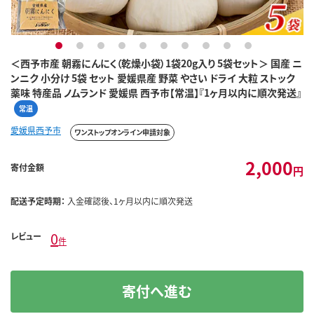
1
2
3
4
5
6
7
8
9
10
＜西予市産 朝霧にんにく（乾燥小袋）1袋20g入り 5袋セット＞ 国産 ニ
ンニク 小分け 5袋 セット 愛媛県産 野菜 やさい ドライ 大粒 ストック
薬味 特産品 ノムランド 愛媛県 西予市【常温】『1ヶ月以内に順次発送』
常温
愛媛県西予市
ワンストップオンライン申請対象
2,000
寄付金額
円
配送予定時期：
入金確認後、1ヶ月以内に順次発送
0
レビュー
件
寄付へ進む