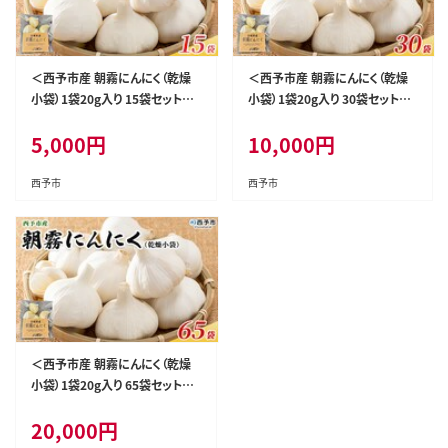
＜西予市産 朝霧にんにく（乾燥
＜西予市産 朝霧にんにく（乾燥
小袋）1袋20g入り 15袋セット＞
小袋）1袋20g入り 30袋セット＞
国産 ニンニク 小分け 15袋 セッ
国産 ニンニク 小分け 30袋 セッ
5,000
円
10,000
円
ト 愛媛県産 野菜 やさい ドライ
ト 愛媛県産 野菜 やさい ドライ
大粒 ストック 薬味 特産品 ノム
大粒 ストック 薬味 特産品 ノム
ランド 愛媛県 西予市【常温】『1
ランド 愛媛県 西予市【常温】『1
西予市
西予市
ヶ月以内に順次発送』
ヶ月以内に順次発送』
＜西予市産 朝霧にんにく（乾燥
小袋）1袋20g入り 65袋セット＞
国産 ニンニク 小分け 65袋 セッ
20,000
円
ト 愛媛県産 野菜 やさい ドライ
大粒 ストック 薬味 特産品 ノム