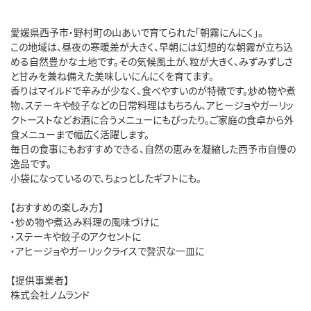
愛媛県西予市・野村町の山あいで育てられた「朝霧にんにく」。
この地域は、昼夜の寒暖差が大きく、早朝には幻想的な朝霧が立ち込
める自然豊かな土地です。その気候風土が、粒が大きく、みずみずしさ
と甘みを兼ね備えた美味しいにんにくを育てます。
香りはマイルドで辛みが少なく、食べやすいのが特徴です。炒め物や煮
物、ステーキや餃子などの日常料理はもちろん、アヒージョやガーリッ
クトーストなどお酒に合うメニューにもぴったり。ご家庭の食卓から外
食メニューまで幅広く活躍します。
毎日の食事にもおすすめできる、自然の恵みを凝縮した西予市自慢の
逸品です。
小袋になっているので、ちょっとしたギフトにも。
【おすすめの楽しみ方】
・炒め物や煮込み料理の風味づけに
・ステーキや餃子のアクセントに
・アヒージョやガーリックライスで贅沢な一皿に
【提供事業者】
株式会社ノムランド