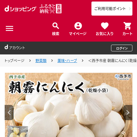
ご利用可能ポイント
検索
マイページ
お気に入り
カート
アカウント
ログイン
トップページ
野菜類
薬味・ハーブ
＜西予市産 朝霧にんにく（乾燥小