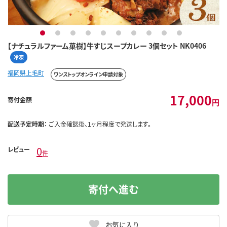
1
2
3
4
5
6
7
8
9
10
【ナチュラルファーム菓樹】牛すじスープカレー 3個セット NK0406
冷凍
福岡県上毛町
ワンストップオンライン申請対象
17,000
寄付金額
円
配送予定時期：
ご入金確認後、1ヶ月程度で発送します。
0
レビュー
件
寄付へ進む
お気に入り