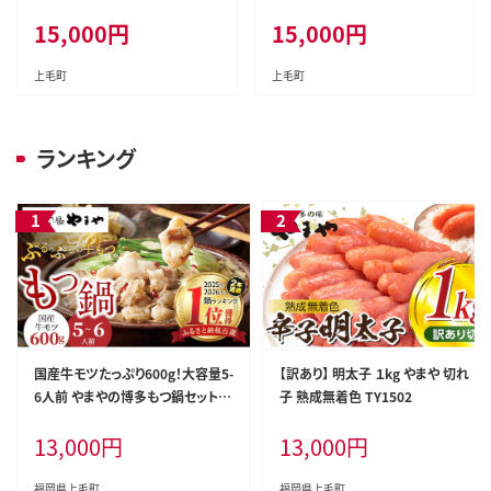
3個セット NK0306
NK0506
15,000
円
15,000
円
上毛町
上毛町
ランキング
国産牛モツたっぷり600g！大容量5-
【訳あり】 明太子 １kg やまや 切れ
6人前 やまやの博多もつ鍋セット T
子 熟成無着色 TY1502
Y2802
13,000
円
13,000
円
福岡県上毛町
福岡県上毛町