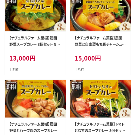
【ナチュラルファーム菓樹】農園
【ナチュラルファーム菓樹】農園
野菜スープカレー 3個セット NK
野菜と自家製もち豚チャーシュ
0106
ーのスープカレー 3個セット NK
13,000
円
15,000
円
0206
上毛町
上毛町
【ナチュラルファーム菓樹】農園
【ナチュラルファーム菓樹】トマト
野菜とハーブ鶏のスープカレー
となすのスープカレー 3個セット