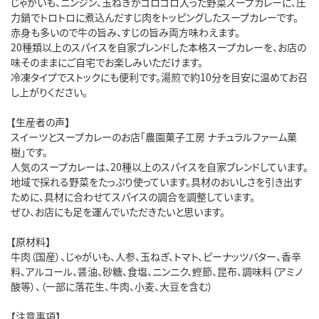
じゃがいも、ニンジン、玉ねぎがゴロゴロ入った野菜スープカレーに、圧
力鍋でトロトロに煮込んだすじ肉をトッピングしたスープカレーです。
赤身も多いので牛の旨み、すじの旨み両方味わえます。
20種類以上のスパイスを自家ブレンドした本格スープカレーを、お店の
味そのままにご自宅でお楽しみいただけます。
冷凍タイプでストックにも便利です。湯煎で約10分を目安に温めてお召
し上がりください。
【生産者の声】
スイーツとスープカレーのお店「農園菓子工房 ナチュラルファーム菓
樹」です。
人気のスープカレーは、20種以上のスパイスを自家ブレンドしています。
地域で採れる野菜をたっぷり使っています。具材のおいしさを引き出す
ために、具材に合わせてスパイスの調合を調整しています。
ぜひ、お店にも足を運んでいただきたいと思います。
【原材料】
牛肉（国産）、じゃがいも、人参、玉ねぎ、トマト、ピーナッツバター、香辛
料、アルコール、醤油、砂糖、食塩、ニンニク、鰹節、昆布、調味料（アミノ
酸等）、（一部に落花生、牛肉、小麦、大豆を含む）
【注意事項】