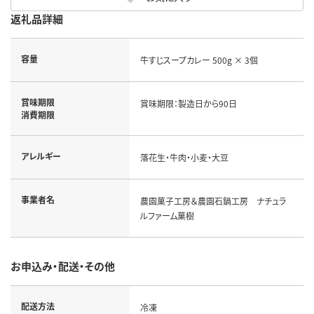
返礼品詳細
容量
牛すじスープカレー 500g × 3個
賞味期限
賞味期限：製造日から90日
消費期限
アレルギー
落花生・牛肉・小麦・大豆
事業者名
農園菓子工房＆農園石鍋工房 ナチュラ
ルファーム菓樹
お申込み・配送・その他
配送方法
冷凍