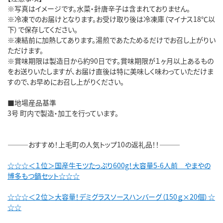
※写真はイメージです。水菜・針唐辛子は含まれておりません。
※冷凍でのお届けとなります。お受け取り後は冷凍庫（マイナス18℃以
下）で保存してください。
※凍結前に加熱してあります。湯煎であたためるだけでお召し上がりい
ただけます。
※賞味期限は製造日から約90日です。賞味期限が１ヶ月以上あるもの
をお送りいたしますが、お届け直後は特に美味しく味わっていただけま
すので、お早めにお召し上がりください。
■地場産品基準
3号 町内で製造・加工を行っています。
―――おすすめ！上毛町の人気トップ10の返礼品！！―――
☆☆☆＜１位＞国産牛モツたっぷり600g！大容量5-6人前 やまやの
博多もつ鍋セット☆☆☆
☆☆☆＜２位＞大容量！デミグラスソースハンバーグ（150ｇ×20個）☆
☆☆