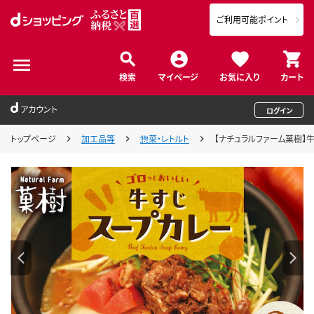
ご利用可能ポイント
検索
マイページ
お気に入り
カート
アカウント
ログイン
トップページ
加工品等
惣菜・レトルト
【ナチュラルファーム菓樹】牛す