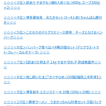
☆☆☆＜３位＞訳あり やまやもつ鍋8人前（（もつ400g、スープ200g）
×2）☆☆☆
☆☆☆＜４位＞博多華味鳥 水たきセット（3～4人前）ちゃんぽん麺付
き☆☆☆
☆☆☆＜５位＞こだわりのデミグラスソース使用 チーズとろけるハン
バーグ☆☆☆
☆☆☆＜６位＞ハンバーグ食べ比べ4種20個セット（デミグラス・トマ
ト・カレー・カルボナーラ） ☆☆☆
☆☆☆＜７位＞【訳あり】 明太子 １kg やまや 切れ子 熟成無着色☆☆
☆
☆☆☆＜８位＞放し飼いたまご『かぐやひめ』150個【福岡上毛町産】☆
☆☆
☆☆☆＜９位＞博多和牛 ミスジステーキ 10枚（100g×10枚）☆☆☆
☆☆☆＜１０位＞豚骨ラーメン うまかっちゃん60食セット（5袋パック