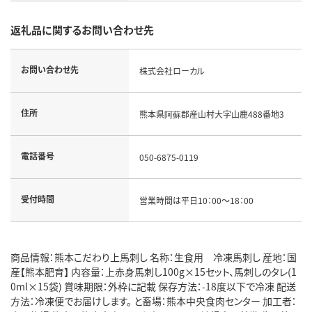
返礼品に関するお問い合わせ先
お問い合わせ先
株式会社ローカル
住所
熊本県阿蘇郡産山村大字山鹿488番地3
電話番号
050-6875-0119
受付時間
営業時間は平日10：00～18：00
商品情報：熊本こだわり上馬刺し 名称：生食用 冷凍馬刺し 産地：国
産【熊本肥育】 内容量：上赤身馬刺し100g×15セット、馬刺しのタレ(1
0ml×15袋) 賞味期限：外枠に記載 保存方法：-18度以下で冷凍 配送
方法：冷凍便でお届けします。 と畜場：熊本中央食肉センター 加工者：