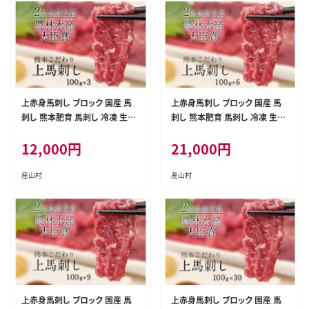
上赤身馬刺し ブロック 国産 馬
上赤身馬刺し ブロック 国産 馬
刺し 熊本肥育 馬刺し 冷凍 生食
刺し 熊本肥育 馬刺し 冷凍 生食
用 たれ付き 300g 肉 馬肉 平成2
用 たれ付き 600g 肉 馬肉 平成2
12,000
円
21,000
円
7年28年 農林水産大臣賞受賞
7年28年 農林水産大臣賞受賞
熊本県産山村《7-14日以内に出
熊本県産山村《7-14日以内に出
荷予定(土日祝除く)》---ubuya
荷予定(土日祝除く)》---ubuya
産山村
産山村
ma_lcl_1320_300g---
ma_lcl_1321_600g---
上赤身馬刺し ブロック 国産 馬
上赤身馬刺し ブロック 国産 馬