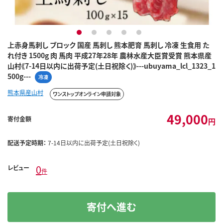
1
2
3
4
5
上赤身馬刺し ブロック 国産 馬刺し 熊本肥育 馬刺し 冷凍 生食用 た
れ付き 1500g 肉 馬肉 平成27年28年 農林水産大臣賞受賞 熊本県産
山村《7-14日以内に出荷予定(土日祝除く)》---ubuyama_lcl_1323_1
500g---
冷凍
熊本県産山村
ワンストップオンライン申請対象
49,000
寄付金額
円
配送予定時期：
7-14日以内に出荷予定(土日祝除く)
0
レビュー
件
寄付へ進む