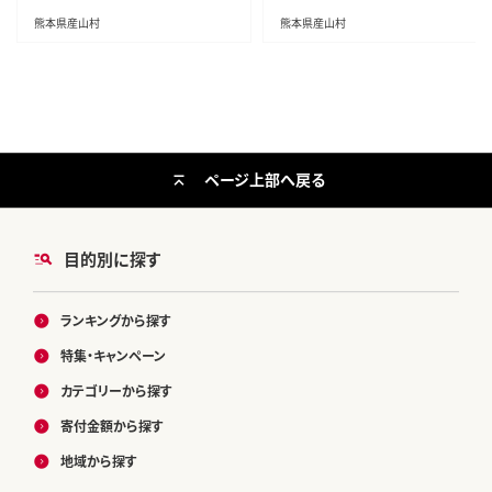
ma_lcl_547_1100g---
ーフ【配送不可地域あり】---ubuya
熊本県産山村
熊本県産山村
ma_yns_24_300g---
ページ上部へ戻る
目的別に探す
ランキングから探す
特集・キャンペーン
カテゴリーから探す
寄付金額から探す
地域から探す