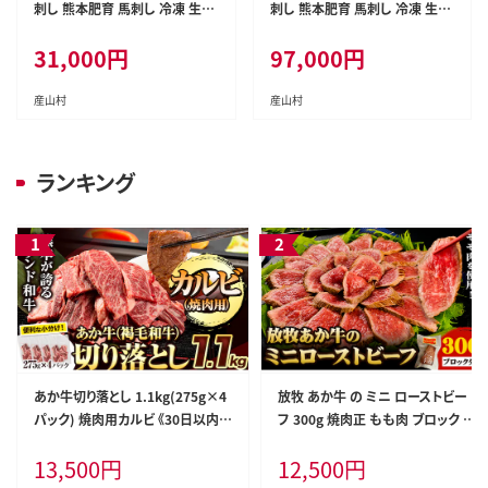
刺し 熊本肥育 馬刺し 冷凍 生食
刺し 熊本肥育 馬刺し 冷凍 生食
用 たれ付き 900g 肉 馬肉 平成2
用 たれ付き 3000g 肉 馬肉 平成
31,000
円
97,000
円
7年28年 農林水産大臣賞受賞
27年28年 農林水産大臣賞受賞
熊本県産山村《7-14日以内に出
熊本県産山村《7-14日以内に出
荷予定(土日祝除く)》---ubuya
荷予定(土日祝除く)》---ubuya
産山村
産山村
ma_lcl_1322_900g---
ma_lcl_1324_3kg---
ランキング
あか牛切り落とし 1.1kg(275g×4
放牧 あか牛 の ミニ ローストビー
パック) 焼肉用カルビ 《30日以内に
フ 300g 焼肉正 もも肉 ブロック ギ
出荷予定(土日祝除く)》肉 牛肉 切
フト 贈り物 お歳暮 贈答 熊本 阿蘇
13,500
円
12,500
円
り落とし 国産牛 切落とし ブランド
産山村 《60日以内に出荷(土日祝
牛 スライス 焼肉 小分け---ubuya
除く)》ブロック肉 モモ ローストビ