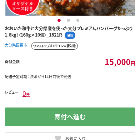
1
2
3
おおいた和牛と大分県産を使った大分プレミアムハンバーグたっぷり
1.6kg！（160g×10個）_1821R
冷凍
大分県国東市
ワンストップオンライン申請対象
15,000
寄付金額
円
配送予定時期：
決済から14日前後で発送
0
レビュー
件
寄付へ進む
お気に入り