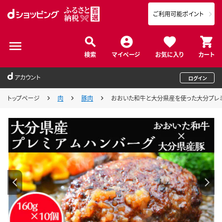
ご利用可能ポイント
検索
マイページ
お気に入り
カート
アカウント
ログイン
トップページ
肉
豚肉
おおいた和牛と大分県産を使った大分プレミアムハ