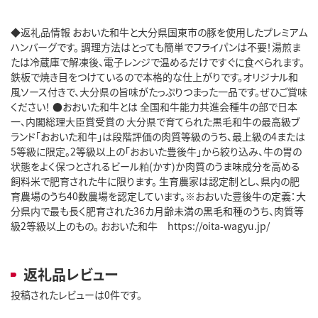
◆返礼品情報 おおいた和牛と大分県国東市の豚を使用したプレミアム
ハンバーグです。 調理方法はとっても簡単でフライパンは不要！湯煎ま
たは冷蔵庫で解凍後、電子レンジで温めるだけですぐに食べられます。
鉄板で焼き目をつけているので本格的な仕上がりです。オリジナル和
風ソース付きで、大分県の旨味がたっぷりつまった一品です。ぜひご賞味
ください！ ●おおいた和牛とは 全国和牛能力共進会種牛の部で日本
一、内閣総理大臣賞受賞の 大分県で育てられた黒毛和牛の最高級ブ
ランド「おおいた和牛」は段階評価の肉質等級のうち、最上級の4または
5等級に限定。2等級以上の「おおいた豊後牛」から絞り込み、牛の胃の
状態をよく保つとされるビール粕(かす)か肉質のうま味成分を高める
飼料米で肥育された牛に限ります。 生育農家は認定制とし、県内の肥
育農場のうち40数農場を認定しています。※おおいた豊後牛の定義：大
分県内で最も長く肥育された36カ月齢未満の黒毛和種のうち、肉質等
級2等級以上のもの。 おおいた和牛 https://oita-wagyu.jp/
返礼品レビュー
投稿されたレビューは0件です。