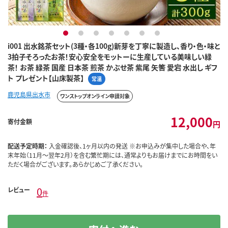
1
2
3
4
5
6
7
i001 出水銘茶セット(3種・各100g)新芽を丁寧に製造し、香り・色・味と
3拍子そろったお茶！安心安全をモットーに生産している美味しい緑
茶！ お茶 緑茶 国産 日本茶 煎茶 かぶせ茶 紫尾 矢筈 愛宕 水出し ギフ
ト プレゼント【山床製茶】
常温
鹿児島県出水市
ワンストップオンライン申請対象
12,000
寄付金額
円
配送予定時期：
入金確認後、1ヶ月以内の発送 ※お申込みが集中した場合や、年
末年始（11月～翌年2月）を含む繁忙期には、通常よりもお届けまでにお時間をい
ただく場合がございます。あらかじめご了承ください。
0
レビュー
件