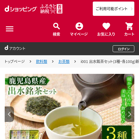
ご利用可能ポイント
検索
マイページ
お気に入り
カート
アカウント
ログイン
トップページ
飲料類
お茶類
i001 出水銘茶セット(3種・各10