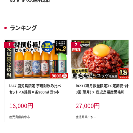
ランキング
i847 鹿児島限定 芋焼酎飲み比べ
i823 《毎月数量限定》＜定期便・計
セット＜6銘柄×各900ml 計6本＞
3回(隔月)＞ 鹿児島県産黒毛和牛
焼酎 芋 お酒 定期便 焼酎飲み比べ
ユッケ＜(40g×5P・計200g)×全3
16,000
円
27,000
円
焼酎ハイボール お急ぎ便 スピード
回＞肉 牛肉 黒毛和牛 国産 鹿児島
発送 出水酒造 神酒造 25度 逸品
県産 ユッケ 生食 旨み 定期便 隔月
本格焼酎 人気 レア 【酒舗三浦屋】
カミチク 【株式会社LRプラスK】
鹿児島県出水市
鹿児島県出水市