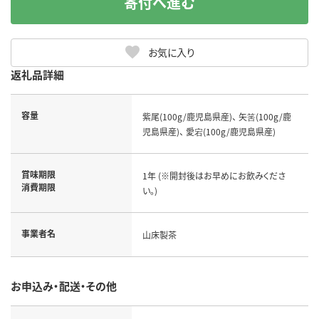
寄付へ進む
お気に入り
返礼品詳細
容量
紫尾(100g/鹿児島県産)、 矢筈(100g/鹿
児島県産)、 愛宕(100g/鹿児島県産)
賞味期限
1年 (※開封後はお早めにお飲みくださ
消費期限
い。)
事業者名
山床製茶
お申込み・配送・その他