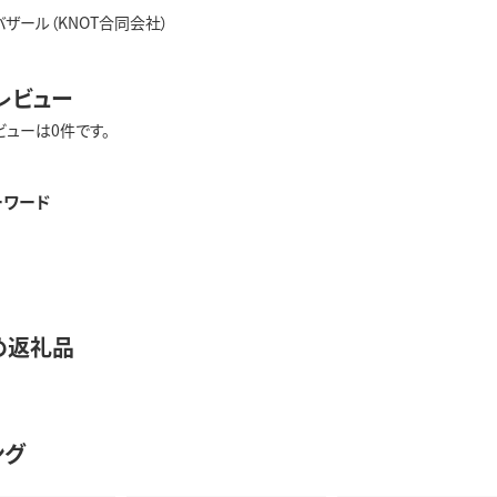
ザール（KNOT合同会社）
レビュー
ビューは0件です。
ーワード
め返礼品
ング