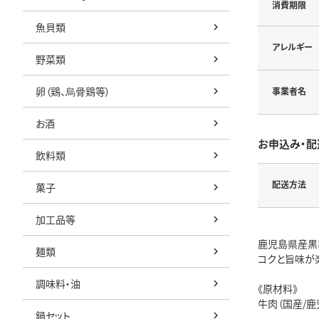
消費期限
魚貝類
アレルギー
野菜類
卵（鶏、烏骨鶏等）
事業者名
お酒
お申込み・配
飲料類
配送方法
菓子
加工品等
鹿児島県産黒
麺類
コクと旨味が
調味料・油
《原材料》
牛肉（国産/鹿
鍋セット