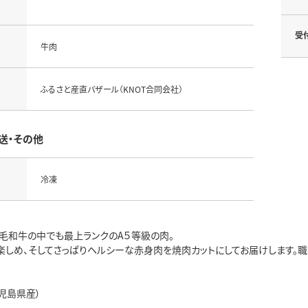
受
牛肉
ふるさと産直バザール（KNOT合同会社）
送・その他
冷凍
毛和牛の中でも最上ランクのA５等級の肉。
楽しめ、そしてさっぱりヘルシーな赤身肉を焼肉カットにしてお届けします。職
児島県産）