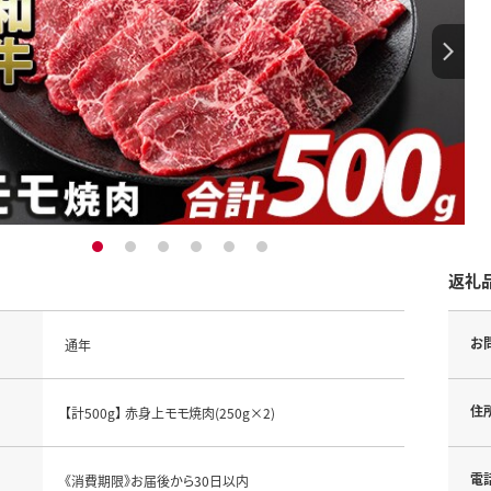
1
2
3
4
5
6
返礼
お
通年
住
【計500g】 赤身上モモ焼肉(250g×2)
電
《消費期限》お届後から30日以内