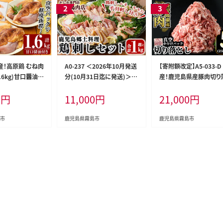
 国産！高原鶏 むね肉
A0-237 ＜2026年10月発送
【寄附額改定】A5-033-D
1.6kg)甘口醤油ミ
分(10月31日迄に発送)＞国
産！鹿児島県産豚肉切り
き！【ワタセ食鳥】
産！鶏刺しセット約1kg！手羽
し真空小分け 250g×20
0
円
11,000
円
21,000
円
鶏肉 鳥肉 ムネ肉
刺し2本と厳選醤油たれ付き
(計5kg)【肉の豊楽】霧
 鶏刺し 鳥刺し
【坂留鶏肉店】霧島市 鳥刺し
肉 豚肉 切り落とし 小分
 真空パック 急速
たたき 鶏肉 鳥肉
真空パック 切落し
市
鹿児島県霧島市
鹿児島県霧島市
ー ダイエット 九
ぱく質 プロテイン