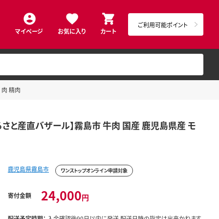
ご利用可能ポイント
マイページ
お気に入り
カート
 肉 精肉
ふるさと産直バザール】霧島市 牛肉 国産 鹿児島県産 モ
鹿児島県霧島市
ワンストップオンライン申請対象
24,000
寄付金額
円
配送予定時期：
入金確認後90日以内に発送 配送日時の指定は出来かねます