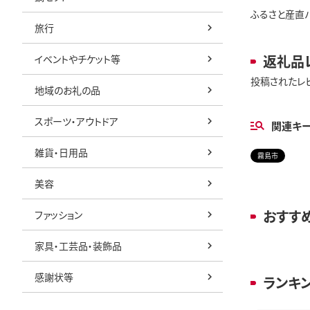
ふるさと産直バ
旅行
返礼品
イベントやチケット等
投稿されたレ
地域のお礼の品
スポーツ・アウトドア
関連キ
雑貨・日用品
霧島市
美容
おすす
ファッション
家具・工芸品・装飾品
感謝状等
ランキ