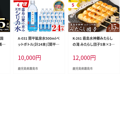
 国
A-031 関平鉱泉水500mlペ
K-261 霧島水神卿みたらし
落と
ットボトル(計24本)【関平鉱
の滝 みたらし団子5本×3セ
P
泉所】霧島市 水 ミネラルウ
ット(計15本)【はやと離宮】
10,000
円
12,000
円
島市
ォーター 温泉水 シリカ シリ
霧島市 和菓子 お菓子 おや
け
カ水 ミネラル成分 飲料水 5
つ みたらし 餡 あん 茶菓子
00
家族団らん お茶の時間 お土
鹿児島県霧島市
鹿児島県霧島市
産 土産 プレゼント 贈り物 ギ
フト