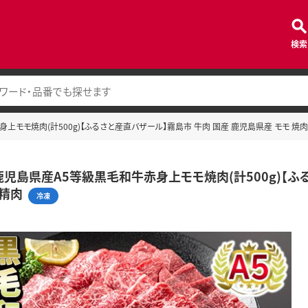
検索
赤身上モモ焼肉(計500g)【ふるさと産直バザール】霧島市 牛肉 国産 鹿児島県産 モモ 焼肉
-B 鹿児島県産A5等級黒毛和牛赤身上モモ焼肉(計500g)【
 精肉
冷凍