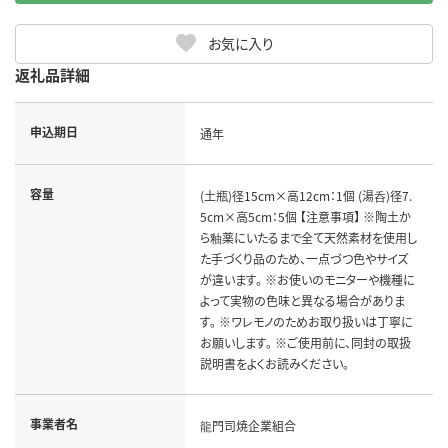
お気に入り
返礼品詳細
申込期日
通年
容量
(土瓶)径15cm×高12cm：1個 (湯呑)径7.
5cm×高5cm：5個 【注意事項】 ※陶土か
ら釉薬にいたるまで全て天然素材を使用し
た手づくり品のため、一点づつ色やサイズ
が違います。 ※お使いのモニターや機種に
よって実物の色味と異なる場合がありま
す。 ※ワレモノのためお取り扱いは丁寧に
お願いします。 ※ご使用前に、同封の取扱
説明書をよくお読みください。
事業者名
龍門司焼企業組合