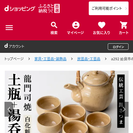
ご利用可能ポイント
検索
マイページ
お気に入り
カート
アカウント
ログイン
トップページ
家具・工芸品・装飾品
民芸品・工芸品
a292 姶