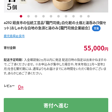
1
2
3
4
5
6
7
8
9
10
a292 姶良市の伝統工芸品「龍門司焼」白化粧の土瓶と湯呑み(5個セ
ット)おしゃれな白地の急須と湯のみ【龍門司焼企業組合】
常温
鹿児島県姶良市
55,000
寄付金額
円
配送予定時期：
入金確認後2ヵ月以内に発送 配送日時の指定は出来かねますの
で、ご了承くださいませ。 ※お申込みが集中した場合や、年末年始(11月～翌年2
月)を含む繁忙期には、通常よりもお届けまでにお時間をいただく場合がございま
す。あらかじめご了承ください。
0
レビュー
件
寄付へ進む