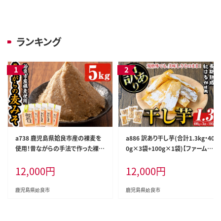
ランキング
a738 鹿児島県姶良市産の裸麦を
a886 訳あり干し芋(合計1.3kg・40
使用！昔ながらの手法で作った裸麦
0g×3袋+100g×1袋)【ファーム工
みそ「本仕込み かもう麦味噌」合計
房】姶良市 国産 鹿児島県産 長期
12,000
円
12,000
円
5kg(1kg×5袋)【蒲生農産加工】
熟成 紅はるか ほしいも 干しいも
干し芋 焼芋 焼き芋 着色料・保存料
不使用 無添加 スイーツ おやつ 常
鹿児島県姶良市
鹿児島県姶良市
温 常温保存 規格外