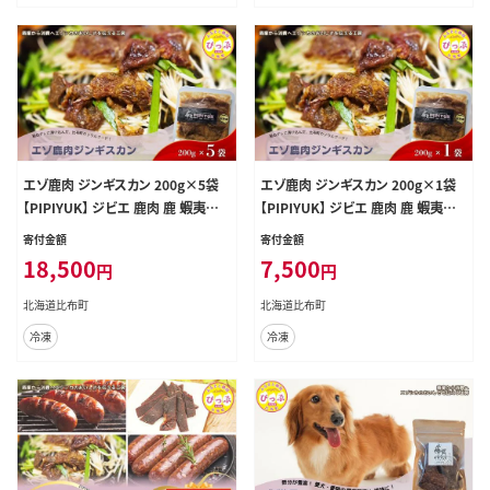
エゾ鹿肉 ジンギスカン 200g×5袋
エゾ鹿肉 ジンギスカン 200g×1袋
【PIPIYUK】 ジビエ 鹿肉 鹿 蝦夷鹿
【PIPIYUK】 ジビエ 鹿肉 鹿 蝦夷鹿
シカ 焼肉 焼き肉 タレ 味付け BBQ
シカ 焼肉 焼き肉 タレ 味付け BBQ
寄付金額
寄付金額
バーベキュー 北海道 比布町 ぴっぷ
バーベキュー 北海道 比布町 ぴっぷ
18,500
7,500
円
円
1023-023
1023-021
北海道比布町
北海道比布町
冷凍
冷凍