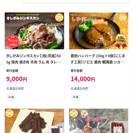
きしがみジンギスカン【(株)荒尾】50
鹿肉ハンバーグ 150g×4個【にじま
0g 焼肉 焼き肉 羊肉 ラム 肉 タレ 味
す工房】ジビエ 鹿肉 蝦夷鹿 シカ 冷
付け きしジン BBQ バーベキュー 北
凍 惣菜 おかず 北海道 比布町 ぴっ
寄付金額
寄付金額
海道 比布町 ぴっぷ 1011-003
ぷ 1009-005
9,000
14,000
円
円
北海道比布町
北海道比布町
冷凍
冷凍