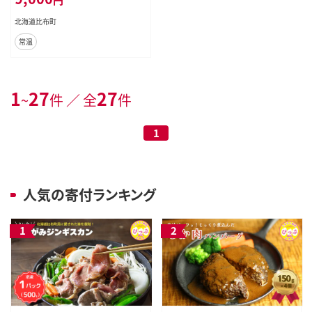
比布町 ぴっぷ 1023-010
北海道比布町
常温
1
27
27
~
件 ／ 全
件
1
人気の寄付ランキング