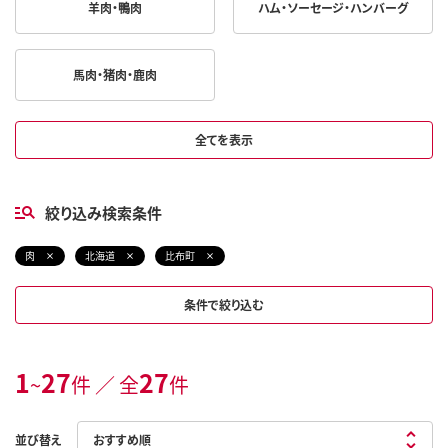
羊肉・鴨肉
ハム・ソーセージ・ハンバーグ
馬肉・猪肉・鹿肉
全てを表示
絞り込み検索条件
肉
北海道
比布町
条件で絞り込む
1
27
27
~
件 ／ 全
件
並び替え