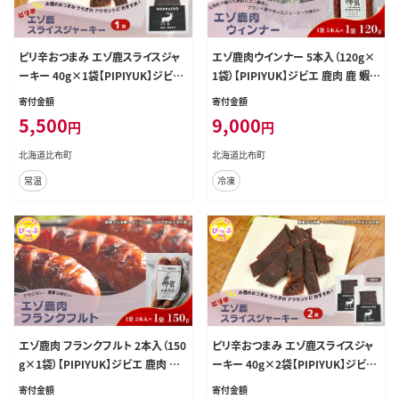
ピリ辛おつまみ エゾ鹿スライスジャ
エゾ鹿肉ウインナー 5本入（120g×
ーキー 40g×1袋【PIPIYUK】ジビエ
1袋）【PIPIYUK】ジビエ 鹿肉 鹿 蝦夷
鹿肉 鹿 蝦夷鹿 シカ おやつ おつまみ
鹿 シカ おやつ おつまみ スパイシー
寄付金額
寄付金額
スパイシー 干し肉 北海道 比布町 ぴ
干し肉 北海道 比布町 ぴっぷ 1023-
5,500
9,000
円
円
っぷ 1023-001
002
北海道比布町
北海道比布町
常温
冷凍
エゾ鹿肉 フランクフルト 2本入（150
ピリ辛おつまみ エゾ鹿スライスジャ
g×1袋）【PIPIYUK】ジビエ 鹿肉 鹿
ーキー 40g×2袋【PIPIYUK】ジビエ
蝦夷鹿 シカ おやつ おつまみ スパイ
鹿肉 鹿 蝦夷鹿 シカ おやつ おつまみ
寄付金額
寄付金額