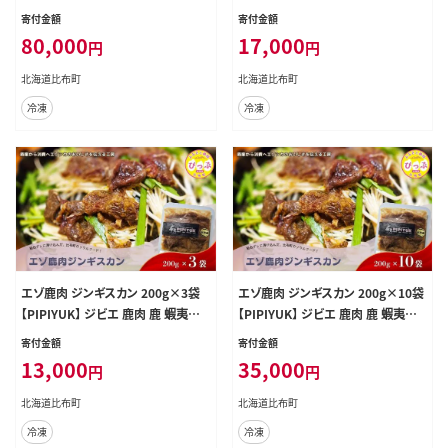
蝦夷鹿 シカ おやつ おつまみ スパイ
ー 干し肉 ウインナー フランクフルト
寄付金額
寄付金額
シー 干し肉 北海道 比布町 ぴっぷ 1
ジンギスカン ギフト セット 詰め合わ
80,000
17,000
円
円
023-020
せ 北海道 比布町 ぴっぷ 1023-025
北海道比布町
北海道比布町
冷凍
冷凍
エゾ鹿肉 ジンギスカン 200g×3袋
エゾ鹿肉 ジンギスカン 200g×10袋
【PIPIYUK】 ジビエ 鹿肉 鹿 蝦夷鹿
【PIPIYUK】 ジビエ 鹿肉 鹿 蝦夷鹿
シカ 焼肉 焼き肉 タレ 味付け BBQ
シカ 焼肉 焼き肉 タレ 味付け BBQ
寄付金額
寄付金額
バーベキュー 北海道 比布町 ぴっぷ
バーベキュー 北海道 比布町 ぴっぷ
13,000
35,000
円
円
1023-022
1023-024
北海道比布町
北海道比布町
冷凍
冷凍