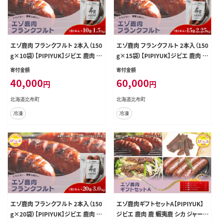
エゾ鹿肉 フランクフルト 2本入（150
エゾ鹿肉 フランクフルト 2本入（150
g×10袋）【PIPIYUK】ジビエ 鹿肉 鹿
g×15袋）【PIPIYUK】ジビエ 鹿肉 鹿
蝦夷鹿 シカ おやつ おつまみ スパイ
蝦夷鹿 シカ おやつ おつまみ スパイ
寄付金額
寄付金額
シー 干し肉 北海道 比布町 ぴっぷ 1
シー 干し肉 北海道 比布町 ぴっぷ 1
40,000
60,000
円
円
023-018
023-019
北海道比布町
北海道比布町
冷凍
冷凍
エゾ鹿肉 フランクフルト 2本入（150
エゾ鹿肉ギフトセットA【PIPIYUK】
g×20袋）【PIPIYUK】ジビエ 鹿肉 鹿
ジビエ 鹿肉 鹿 蝦夷鹿 シカ ジャーキ