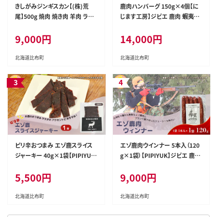
きしがみジンギスカン【(株)荒
鹿肉ハンバーグ 150g×4個【に
尾】500g 焼肉 焼き肉 羊肉 ラム
じます工房】ジビエ 鹿肉 蝦夷鹿
肉 タレ 味付け きしジン BBQ バ
シカ 冷凍 惣菜 おかず 北海道 比
9,000円
14,000円
ーベキュー 北海道 比布町 ぴっ
布町 ぴっぷ 1009-005
ぷ 1011-003
北海道比布町
北海道比布町
ピリ辛おつまみ エゾ鹿スライス
エゾ鹿肉ウインナー 5本入（120
ジャーキー 40g×1袋【PIPIYU
g×1袋）【PIPIYUK】ジビエ 鹿肉
K】ジビエ 鹿肉 鹿 蝦夷鹿 シカ
鹿 蝦夷鹿 シカ おやつ おつまみ
5,500円
9,000円
おやつ おつまみ スパイシー 干し
スパイシー 干し肉 北海道 比布
肉 北海道 比布町 ぴっぷ 1023-0
町 ぴっぷ 1023-002
01
北海道比布町
北海道比布町