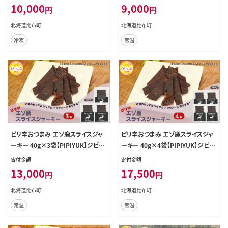
シー 干し肉 北海道 比布町 ぴっぷ 1
スパイシー 干し肉 北海道 比布町 ぴ
10,000
9,000
円
円
023-003
っぷ 1023-006
北海道比布町
北海道比布町
冷凍
常温
ピリ辛おつまみ エゾ鹿スライスジャ
ピリ辛おつまみ エゾ鹿スライスジャ
ーキー 40g×3袋【PIPIYUK】ジビエ
ーキー 40g×4袋【PIPIYUK】ジビエ
鹿肉 鹿 蝦夷鹿 シカ おやつ おつまみ
鹿肉 鹿 蝦夷鹿 シカ おやつ おつまみ
寄付金額
寄付金額
スパイシー 干し肉 北海道 比布町 ぴ
スパイシー 干し肉 北海道 比布町 ぴ
13,000
17,500
円
円
っぷ 1023-007
っぷ 1023-008
北海道比布町
北海道比布町
常温
常温