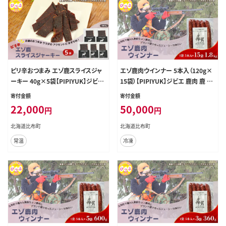
ピリ辛おつまみ エゾ鹿スライスジャ
エゾ鹿肉ウインナー 5本入（120g×
ーキー 40g×5袋【PIPIYUK】ジビエ
15袋）【PIPIYUK】ジビエ 鹿肉 鹿 蝦
鹿肉 おやつ おつまみ スパイシー 干
夷鹿 シカ おやつ おつまみ スパイシ
寄付金額
寄付金額
し肉 北海道 比布町 ぴっぷ 1023-00
ー 干し肉 北海道 比布町 ぴっぷ 102
22,000
50,000
円
円
9
3-014
北海道比布町
北海道比布町
常温
冷凍