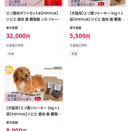
エゾ鹿肉ギフトセットB【PIPIYUK】
【犬猫用】エゾ鹿ジャーキー 50g×1
ジビエ 鹿肉 鹿 蝦夷鹿 シカ ジャーキ
袋【PIPIYUK】ジビエ 鹿肉 鹿 蝦夷鹿
ー 干し肉 ウインナー フランクフルト
シカ ペット いぬ ねこ イヌ ネコ おや
寄付金額
寄付金額
ジンギスカン ギフト セット 詰め合わ
つ ペットフード エサ 干し肉 北海道
32,000
5,500
円
円
せ 北海道 比布町 ぴっぷ 1023-026
比布町 ぴっぷ 1023-004
北海道比布町
北海道比布町
冷凍
常温
【犬猫用】エゾ鹿ジャーキー 50g×2
袋【PIPIYUK】ジビエ 鹿肉 鹿 蝦夷鹿
シカ ペット いぬ ねこ イヌ ネコ おや
寄付金額
つ ペットフード エサ 干し肉 北海道
9,000
円