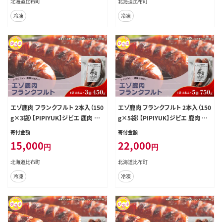
北海道比布町
北海道比布町
冷凍
冷凍
エゾ鹿肉 フランクフルト 2本入（150
エゾ鹿肉 フランクフルト 2本入（150
g×3袋）【PIPIYUK】ジビエ 鹿肉 鹿
g×5袋）【PIPIYUK】ジビエ 鹿肉 鹿
蝦夷鹿 シカ おやつ おつまみ スパイ
蝦夷鹿 シカ おやつ おつまみ スパイ
寄付金額
寄付金額
シー 干し肉 北海道 比布町 ぴっぷ 1
シー 干し肉 北海道 比布町 ぴっぷ 1
15,000
22,000
円
円
023-016
023-017
北海道比布町
北海道比布町
冷凍
冷凍