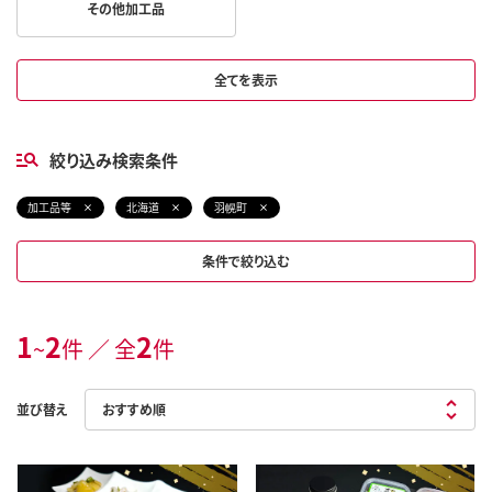
その他加工品
全てを表示
絞り込み検索条件
加工品等
北海道
羽幌町
条件で絞り込む
1
2
2
~
件 ／ 全
件
並び替え