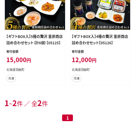
【ギフトBOX入】5種の贅沢 重原商店
【ギフトBOX入】4種の贅沢 重原商店
詰め合わせセット（計6個）【05125】
詰め合わせセット【05126】
寄付金額
寄付金額
15,000
12,000
円
円
北海道羽幌町
北海道羽幌町
冷凍
冷凍
1
2
2
~
件 ／ 全
件
1