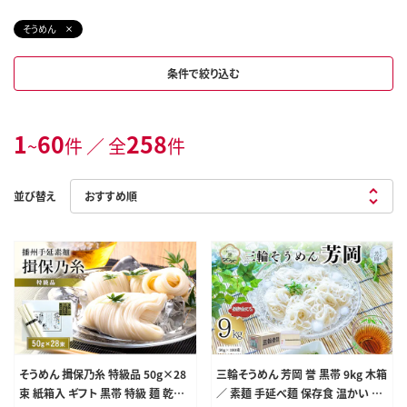
そうめん
条件で絞り込む
1
60
258
~
件 ／ 全
件
並び替え
そうめん 揖保乃糸 特級品 50g×28
三輪そうめん 芳岡 誉 黒帯 9kg 木箱
束 紙箱入 ギフト 黒帯 特級 麺 乾麺
／ 素麺 手延べ麺 保存食 温かい 鍋