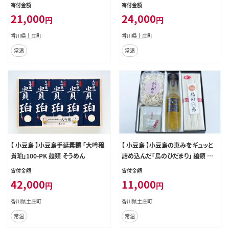
類 素麺
g×5袋) 手延べ黒胡麻うどん 800g
寄付金額
寄付金額
(160g×5袋) 即席手延べ煮 そうめ
21,000
24,000
円
円
ん 300g 化粧箱入り うどん 黒胡麻う
どん 黒ゴマ にゅうめん 素麺 乾麺 麺
香川県土庄町
香川県土庄町
麺類 食品 香川 香川県 土庄町
常温
常温
【 小豆島 】小豆島手延素麺 「大吟穣
【 小豆島 】小豆島の恵みをギュッと
貴珀」100-PK 麺類 そうめん
詰め込んだ「島のひだまり」 麺類 そう
めん 素麺
寄付金額
寄付金額
42,000
11,000
円
円
香川県土庄町
香川県土庄町
常温
常温