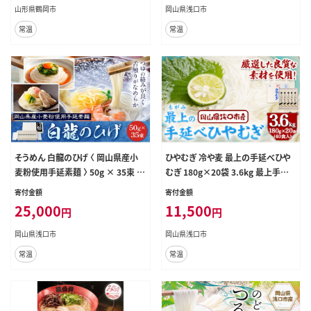
手のべ てのべ にゅうめん---124_15
山形県鶴岡市
岡山県浅口市
16_30d_23_27000_9kg---
常温
常温
そうめん 白龍のひげ 〈 岡山県産小
ひやむぎ 冷や麦 最上の手延べひや
麦粉使用手延素麺 〉 50g × 35束 か
むぎ 180g×20袋 3.6kg 最上手延
も川手延素麺株式会社 《30日以内
素麺有限会社《30日以内に出荷予定
寄付金額
寄付金額
に発送予定(土日祝除く)》 岡山県 浅
(土日祝除く)》岡山県 浅口市 送料無
25,000
11,500
円
円
口市 手延べ 素麺 麺 贈答用 お祝い
料---124_1519_30d_23_11500_3
送料無料---124_1528_30d_23_25
600g---
岡山県浅口市
岡山県浅口市
000_haku---
常温
常温