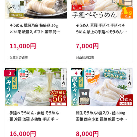
そうめん 揖保乃糸 特級品 50g
そうめん 素麺 手延べ 手延べそ
×28束 紙箱入 ギフト 黒帯 特級
うめん 最上の手延べそうめん 1k
麺 乾麺 麺類 播州 手延素麺 贈
g（10人前）最上手延素麺 《30日
11,000円
7,000円
答 贈答品 揖保の糸 兵庫 兵庫県
以内に出荷予定(土日祝除く)》
姫路市
岡山県 浅口市 送料無料 ソウメ
ン 麺 手のべ てのべ にゅうめん--
兵庫県姫路市
岡山県浅口市
-124_673_30d_24_7000_1so
men---
手延べそうめん - 素麺 そうめん
潤生そうめん8食入り - 麺 800g
麺 冷麺 温麺 赤穂塩 手延 手延
素麵 国産小麦 麺類 乾麺 つゆ付
べ 熊本県 甲佐町【価格改定】
潤い 生に戻し 再熟成 こだわり
16,000円
8,000円
製法 手延べ にゅう麵 一年中 楽