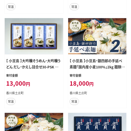
常温
常温
【 小豆島 】大吟穣そうめん・大吟穣う
【 小豆島 】小豆島・銀四郎の手延べ
どん だし・かえし詰合せ30-PSK 麺
素麺「国内産小麦100%」2kg 麺類
類 素麺
そうめん
寄付金額
寄付金額
13,000
18,000
円
円
香川県土庄町
香川県土庄町
常温
常温