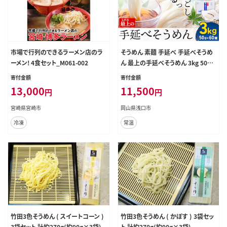
市場で行列のできるラーメン店のラ
そうめん 素麺 手延べ 手延べそうめ
ーメン! 4食セット_M061-002
ん 最上の手延べそうめん 3kg 50g
× 60束 最上手延素麺 《30日以内に
寄付金額
寄付金額
出荷予定(土日祝除く)》 岡山県 浅口
13,000
11,500
円
円
市 送料無料 ソウメン 麺 手のべ ての
べ にゅうめん---124_1513_30d_23
宮崎県宮崎市
岡山県浅口市
_11500_3kg---
冷凍
常温
竹田3色そうめん ( スイートコーン )
竹田3色そうめん ( かぼす ) 3袋セッ
3袋セット 計約270g(約90g×3袋)
ト 計約270g(約90g×3袋)