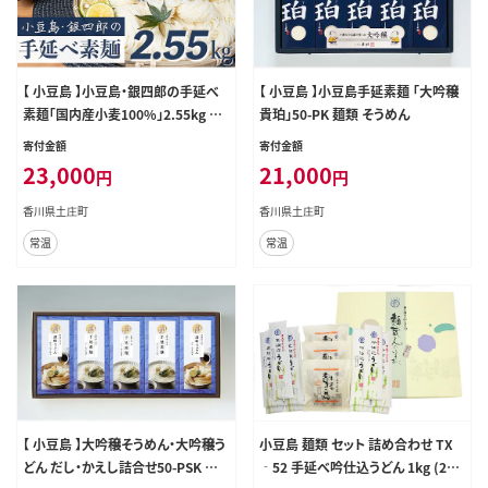
【 小豆島 】小豆島・銀四郎の手延べ
【 小豆島 】小豆島手延素麺 「大吟穣
素麺「国内産小麦100%」2.55kg 麺
貴珀」50-PK 麺類 そうめん
類 そうめん
寄付金額
寄付金額
23,000
21,000
円
円
香川県土庄町
香川県土庄町
常温
常温
【 小豆島 】大吟穣そうめん・大吟穣う
小豆島 麺類 セット 詰め合わせ TX
どん だし・かえし詰合せ50-PSK 麺
‐52 手延べ吟仕込うどん 1kg (200