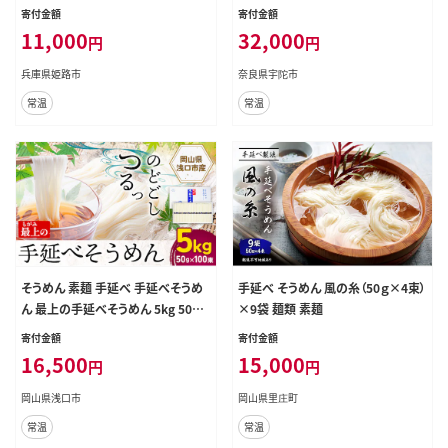
麺類 播州 手延素麺 贈答 贈答品 揖
の締め 化粧箱 お取り寄せ ギフト 奈
寄付金額
寄付金額
保の糸 兵庫 兵庫県 姫路市
良県 宇陀市 ふるさと納税
11,000
32,000
円
円
兵庫県姫路市
奈良県宇陀市
常温
常温
そうめん 素麺 手延べ 手延べそうめ
手延べ そうめん 風の糸（50ｇ×4束）
ん 最上の手延べそうめん 5kg 50g
×9袋 麺類 素麺
× 100束 最上手延素麺 《30日以内
寄付金額
寄付金額
に発送予定(土日祝除く)》 岡山県 浅
16,500
15,000
円
円
口市 送料無料 ソウメン 麺 手のべ て
のべ にゅうめん---124_1515_30d_
岡山県浅口市
岡山県里庄町
23_16500_5kg---
常温
常温