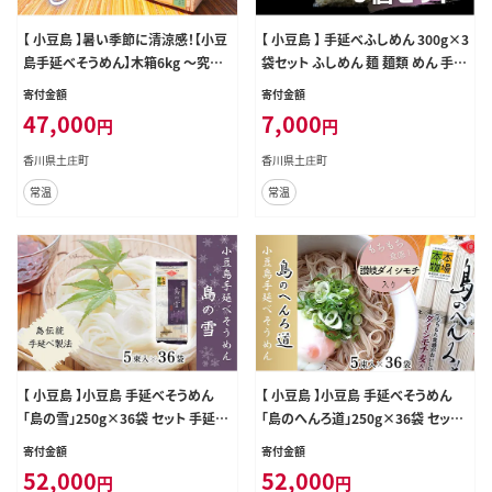
【 小豆島 】暑い季節に清涼感！【小豆
【 小豆島 】 手延べふしめん 300g×3
島手延べそうめん】木箱6kg ～究極
袋セット ふしめん 麺 麺類 めん 手延
ののどごし～（素麺 ギフト 贈答品 お
べ もっちり 香川 香川県 土庄 土庄町
寄付金額
寄付金額
中元 贈り物 麺） 麺類
47,000
7,000
円
円
香川県土庄町
香川県土庄町
常温
常温
【 小豆島 】小豆島 手延べそうめん
【 小豆島 】小豆島 手延べそうめん
「島の雪」250g×36袋 セット 手延べ
「島のへんろ道」250g×36袋 セット
そうめん 素麺 麺 麺類 もっちり 大容
ダイシモチ麦入り そうめん 素麺 麺
寄付金額
寄付金額
量 おすそ分け 国産 香川 香川県 土
麺類 もっちり 大容量 おすそ分け 健
52,000
52,000
円
円
庄 土庄町
康 国産 香川 香川県 土庄 土庄町