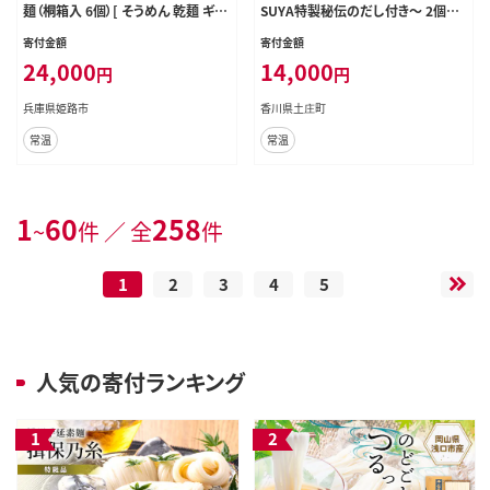
麺（桐箱入 6個）[ そうめん 乾麺 ギフ
SUYA特製秘伝のだし付き～ 2個セ
ト 贈答 兵庫県 姫路市 ]
ット そうめん にゅうめん 小豆島 手
寄付金額
寄付金額
延べ 素? つゆ付き 国産小麦 4人前
24,000
14,000
円
円
兵庫県姫路市
香川県土庄町
常温
常温
1
60
258
~
件 ／ 全
件
1
2
3
4
5
人気の寄付ランキング