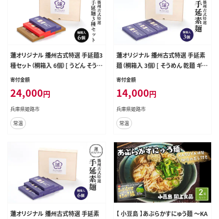
蓮オリジナル 播州古式特選 手延麺3
蓮オリジナル 播州古式特選 手延素
種セット（桐箱入 6個）[ うどん そうめ
麺（桐箱入 3個）[ そうめん 乾麺 ギフ
ん そば 乾麺 ギフト 贈答 兵庫県 姫
ト 贈答 兵庫県 姫路市 ]
寄付金額
寄付金額
路市 ]
24,000
14,000
円
円
兵庫県姫路市
兵庫県姫路市
常温
常温
蓮オリジナル 播州古式特選 手延素
【 小豆島 】あぶらかすにゅう麺 ～KA