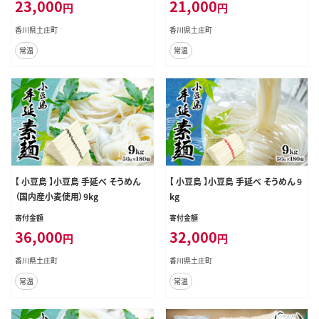
23,000
21,000
円
円
香川県土庄町
香川県土庄町
常温
常温
【 小豆島 】小豆島 手延べ そうめん
【 小豆島 】小豆島 手延べ そうめん 9
（国内産小麦使用）9kg
kg
寄付金額
寄付金額
36,000
32,000
円
円
香川県土庄町
香川県土庄町
常温
常温