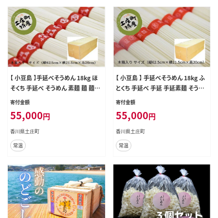
【 小豆島 】手延べそうめん 18kg ほ
【 小豆島 】 手延べそうめん 18kg ふ
そくち 手延べ そうめん 素麺 麺 麺類
とくち 手延べ 手延 手延素麺 そうめ
大容量 たっぷり 備蓄品 国産 香川 香
ん 素麺 麺 麺類 もっちり めん 大容量
寄付金額
寄付金額
川県 土庄 土庄町
たっぷり 備蓄品 国産 香川 香川県 土
55,000
55,000
円
円
庄 土庄町
香川県土庄町
香川県土庄町
常温
常温