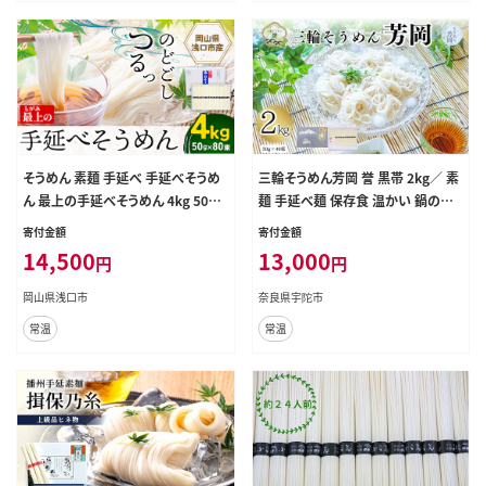
そうめん 素麺 手延べ 手延べそうめ
三輪そうめん芳岡 誉 黒帯 2kg／ 素
ん 最上の手延べそうめん 4kg 50g
麺 手延べ麺 保存食 温かい 鍋の締
× 80束 最上手延素麺 《30日以内に
め 化粧箱 お取り寄せ ギフト 奈良県
寄付金額
寄付金額
出荷予定(土日祝除く)》 岡山県 浅口
宇陀市 ふるさと納税
14,500
13,000
円
円
市 送料無料 ソウメン 麺 手のべ ての
べ にゅうめん---124_1514_30d_23
岡山県浅口市
奈良県宇陀市
_14500_4kg---
常温
常温