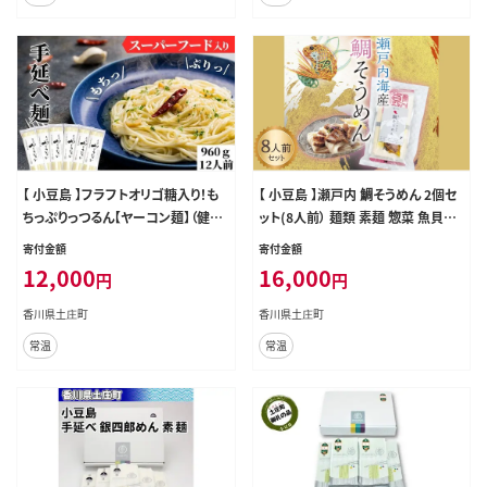
【 小豆島 】フラフトオリゴ糖入り！も
【 小豆島 】瀬戸内 鯛そうめん 2個セ
ちっぷりっつるん【ヤーコン麺】（健康
ット(8人前） 麺類 素麺 惣菜 魚貝類
麺 ギフト 贈答品 お歳暮 贈り物） ス
タイ
寄付金額
寄付金額
ーパーフード 無添加 パスタ 簡単調
12,000
16,000
円
円
理
香川県土庄町
香川県土庄町
常温
常温