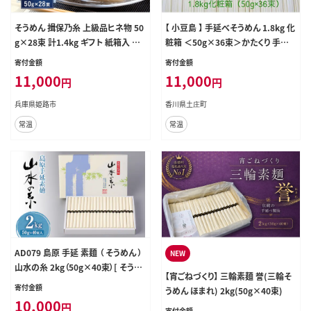
そうめん 揖保乃糸 上級品ヒネ物 50
【 小豆島 】 手延べそうめん 1.8kg 化
g×28束 計1.4kg ギフト 紙箱入 ひ
粧箱 ＜50g×36束＞かたくり 手延
ね 赤帯 上級 麺 乾麺 麺類 播州 手延
べ 手延 手延素麺 そうめん 素麺 麺
寄付金額
寄付金額
素麺 贈答 贈答品 揖保の糸 兵庫 兵
麺類 めん 国産 香川 香川県 土庄 土
11,000
11,000
円
円
庫県 姫路市
庄町
兵庫県姫路市
香川県土庄町
常温
常温
AD079 島原 手延 素麺 （ そうめん ）
NEW
山水の糸 2kg（50g×40束）[ そうめ
【宵ごねづくり】 三輪素麺 誉(三輪そ
ん 素麺 手延べ素麺 手延べそうめん
寄付金額
うめん ほまれ) 2kg(50g×40束)
麺 めん 長期保存 夏 時短 長崎県 島
10,000
円
原市 ]
寄付金額