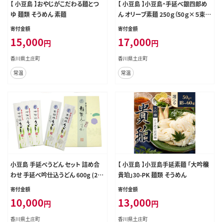
【 小豆島 】おやじがこだわる麺とつ
【 小豆島 】小豆島・手延べ銀四郎め
ゆ 麺類 そうめん 素麺
ん オリーブ素麺 250ｇ（50ｇ×５束）
×６袋 麺類 そうめん
寄付金額
寄付金額
15,000
17,000
円
円
香川県土庄町
香川県土庄町
常温
常温
小豆島 手延べうどん セット 詰め合
【 小豆島 】小豆島手延素麺 「大吟穣
わせ 手延べ吟仕込うどん 600g (20
貴珀」30-PK 麺類 そうめん
0g×3袋) 手延べ黒胡麻うどん 320g
寄付金額
寄付金額
(160g×2袋) うどん 黒胡麻うどん
10,000
13,000
円
円
黒ゴマ 乾麺 麺 麺類 食品 香川 香川
県 土庄町
香川県土庄町
香川県土庄町