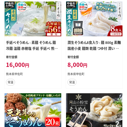
手延べそうめん - 素麺 そうめん 麺
潤生そうめん8食入り - 麺 800g 素麵
冷麺 温麺 赤穂塩 手延 手延べ 熊本
国産小麦 麺類 乾麺 つゆ付 潤い 生
県 甲佐町【価格改定】
に戻し 再熟成 こだわり 製法 手延べ
寄付金額
寄付金額
にゅう麵 一年中 楽しめる 人気 おす
16,000
8,000
円
円
すめ 熊本県 甲佐町
熊本県甲佐町
熊本県甲佐町
常温
常温