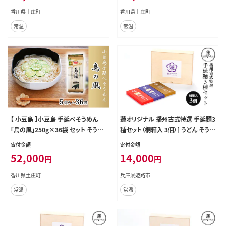
香川県土庄町
香川県土庄町
常温
常温
【 小豆島 】小豆島 手延べそうめん
蓮オリジナル 播州古式特選 手延麺3
「島の風」250g×36袋 セット そうめ
種セット（桐箱入 3個）[ うどん そうめ
ん 素麺 麺 麺類 もっちり 大容量 おす
ん そば 乾麺 ギフト 贈答 兵庫県 姫
寄付金額
寄付金額
そ分け 国産 香川 香川県 土庄 土庄
路市 ]
52,000
14,000
円
円
町
香川県土庄町
兵庫県姫路市
常温
常温