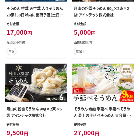
そうめん 椎茸 天空茸 入り そうめん
月山の粉雪そうめん 90g×2束×2
20束《30日以内に出荷予定(土日祝
袋 アインテック株式会社
除く)》福岡県 鞍手郡 小竹町 素麺 椎
寄付金額
寄付金額
茸 しいたけ 夏 麺 めんの山一---sc_t
17,000
5,000
円
円
nksmn_30d_23_17000_20i---
福岡県小竹町
山形県鶴岡市
常温
常温
月山の粉雪そうめん 90g×2束×6
そうめん 素麺 手延べ 手延べそうめ
袋 アインテック株式会社
ん 最上の手延べそうめん 大容量 9k
g 50g × 180束 最上手延素麺 《30
寄付金額
寄付金額
日以内に出荷予定(土日祝除く)》 岡
9,500
27,000
円
円
山県 浅口市 送料無料 ソウメン 麺