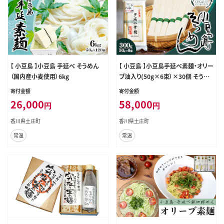
【 小豆島 】小豆島 手延べ そうめん
【 小豆島 】小豆島手延べ素麺・オリー
（国内産小麦使用）6kg
ブ油入り(50g×6束）×30個 そうめ
ん 麺類
寄付金額
寄付金額
26,000
58,000
円
円
香川県土庄町
香川県土庄町
常温
常温