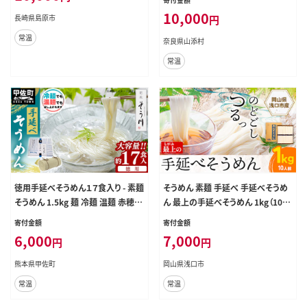
10,000
長崎県島原市
円
常温
奈良県山添村
常温
徳用手延べそうめん１７食入り - 素麺
そうめん 素麺 手延べ 手延べそうめ
そうめん 1.5kg 麺 冷麺 温麺 赤穂塩
ん 最上の手延べそうめん 1kg（10人
手延 手延べ 熊本県 甲佐町
前）最上手延素麺 《30日以内に出荷
寄付金額
寄付金額
予定(土日祝除く)》 岡山県 浅口市
6,000
7,000
円
円
送料無料 ソウメン 麺 手のべ てのべ
にゅうめん---124_673_30d_24_70
熊本県甲佐町
岡山県浅口市
00_1somen---
常温
常温