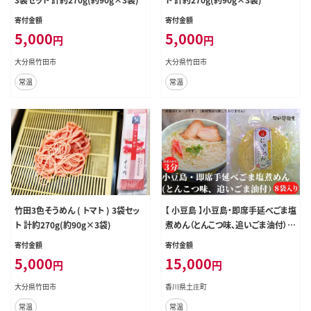
寄付金額
寄付金額
5,000
5,000
円
円
大分県竹田市
大分県竹田市
常温
常温
竹田3色そうめん ( トマト ) 3袋セッ
【 小豆島 】小豆島・即席手延べごま塩
ト 計約270g(約90g×3袋)
煮めん（とんこつ味、追いごま油付）
手延べ 麺 麺類 即席 手軽 簡単 豚骨
寄付金額
寄付金額
とんこつ ゴマ油 ごま油 かどや 香川
5,000
15,000
円
円
香川県 土庄 土庄町
大分県竹田市
香川県土庄町
常温
常温