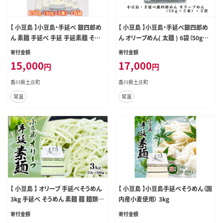
【 小豆島 】小豆島・手延べ 銀四郎め
【 小豆島 】小豆島・手延べ銀四郎め
ん 素麺 手延べ 手延 手延素麺 そう
ん オリーブめん( 太麺 ) 6袋（50g×5
めん 麺 麺類 めん もっちり 銀四郎め
束） 手延べ そうめん 素麺 麺 麺類 オ
寄付金額
寄付金額
ん 香川 香川県 土庄 土庄町
リーブ 香川 香川県 土庄 土庄町
15,000
17,000
円
円
香川県土庄町
香川県土庄町
常温
常温
【 小豆島 】 オリーブ 手延べそうめん
【 小豆島 】小豆島手延べそうめん（国
3kg 手延べ そうめん 素麺 麺 麺類
内産小麦使用） 3kg
めん コシ ツルツル 国産 香川 香川
寄付金額
寄付金額
県 土庄 土庄町