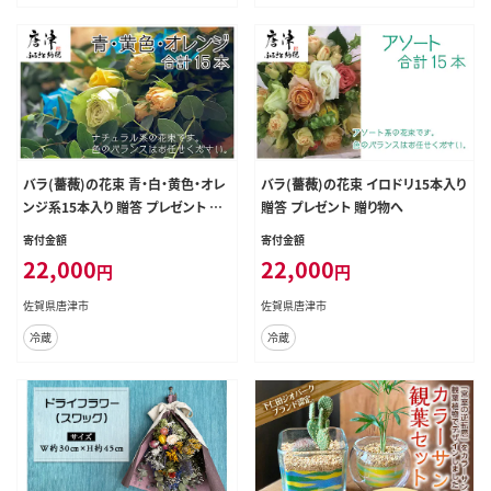
バラ(薔薇)の花束 青・白・黄色・オレ
バラ(薔薇)の花束 イロドリ15本入り
ンジ系15本入り 贈答 プレゼント 贈
贈答 プレゼント 贈り物へ
り物へ
寄付金額
寄付金額
22,000
22,000
円
円
佐賀県唐津市
佐賀県唐津市
冷蔵
冷蔵