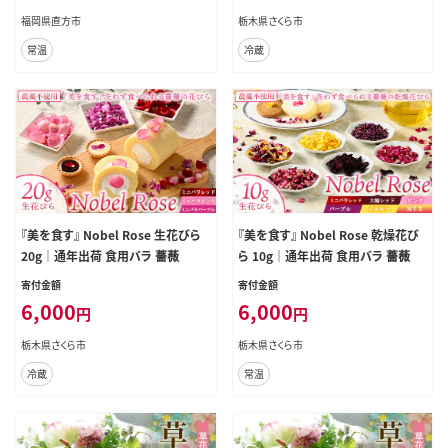
福岡県直方市
栃木県さくら市
常温
冷蔵
『美を食す』 Nobel Rose 生花びら
『美を食す』 Nobel Rose 乾燥花び
20g｜通年出荷 食用バラ 薔薇
ら 10g｜通年出荷 食用バラ 薔薇
寄付金額
寄付金額
6,000
6,000
円
円
栃木県さくら市
栃木県さくら市
冷蔵
常温