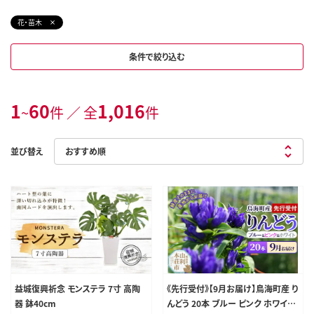
花・苗木
条件で絞り込む
1
60
1,016
~
件 ／ 全
件
並び替え
益城復興祈念 モンステラ 7寸 高陶
《先行受付》【9月お届け】鳥海町産 り
器 鉢40cm
んどう 20本 ブルー ピンク ホワイト