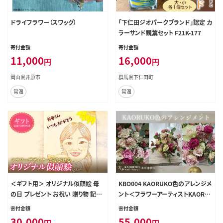
ドライフラワー（スワッグ）
「下仁田ジオパークブランド」認定 カ
ラーサンド観葉セット F21K-177
寄付金額
寄付金額
11,000
16,000
円
円
岡山県井原市
群馬県下仁田町
常温
常温
＜ギフト用＞ オリジナル似顔絵 母
KBO004 KAORUKO色のアレンジメ
の日 プレゼント お祝い 贈り物 記念
ント＜フラワーアーティストKAORU
イラスト 絵 オーダー 1点もの メモリ
KO＞ 生花 フラワーアレンジメント
寄付金額
寄付金額
アル 記念日 メッセージ付き F21K-2
千葉県 木更津市 送料無料
30,000
55,000
円
円