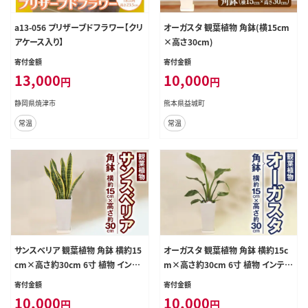
a13-056 プリザーブドフラワー【クリ
オーガスタ 観葉植物 角鉢(横15cm
アケース入り】
×高さ30cm)
寄付金額
寄付金額
13,000
10,000
円
円
静岡県焼津市
熊本県益城町
常温
常温
サンスべリア 観葉植物 角鉢 横約15
オーガスタ 観葉植物 角鉢 横約15c
cm×高さ約30cm 6寸 植物 インテ
m×高さ約30cm 6寸 植物 インテリ
リア ガーデン
ア ガーデン
寄付金額
寄付金額
10,000
10,000
円
円