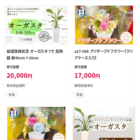
益城復興祈念 オーガスタ 7寸 高陶
a17-068 プリザーブドフラワー【クリ
器 鉢40cm×20cm
アケース入り】
寄付金額
寄付金額
20,000
17,000
円
円
熊本県益城町
静岡県焼津市
常温
常温