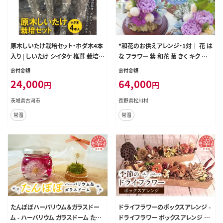
原木しいたけ栽培セット・ホダ木4本
*和花のお供えアレンジ・1対｜ 花 は
入り | しいたけ シイタケ 椎茸 栽培キ
な フラワー 紫 和花 菊 きく キク む
ット 木 栽培 実験 観察 夏休み 宿題
らさき ムラサキ 長野県 松川村 アレ
寄付金額
寄付金額
冬休み 春休み 収穫 簡単 おいしい
ンジ ギフト プリザーブドフラワー イ
24,000
64,000
円
円
便利 手軽 自由研究 _DR05 ※離島
ンテリア 雑貨
への配送不可
茨城県古河市
長野県松川村
常温
常温
たんぽぽハーバリウム＆ガラスドー
ドライフラワーのボックスアレンジ -
ム - ハーバリウム ガラスドーム たん
ドライフラワー ボックスアレンジ バ