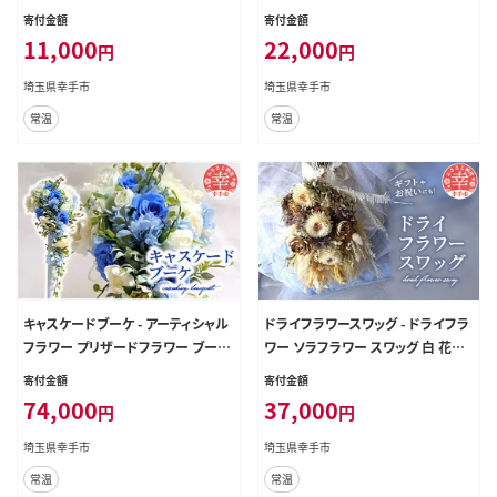
ぽぽ 綿毛 インテリア ご自宅用 ギフ
トン 花 季節の花 インテリア ご自宅
寄付金額
寄付金額
トお祝い 贈り物 埼玉県 幸手市
用 ギフトお祝い 贈り物 埼玉県 幸手
11,000
22,000
円
円
市
埼玉県幸手市
埼玉県幸手市
常温
常温
キャスケードブーケ - アーティシャル
ドライフラワースワッグ - ドライフラ
フラワー プリザードフラワー ブーケ
ワー ソラフラワー スワッグ 白 花束
キャスケードブーケ 花 華やか インテ
壁掛け インテリア ご自宅用 ギフトお
寄付金額
寄付金額
リア ご自宅用 ギフトお祝い 贈り物
祝い 贈り物 埼玉県 幸手市
74,000
37,000
円
円
埼玉県 幸手市
埼玉県幸手市
埼玉県幸手市
常温
常温