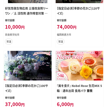
好気性微生物応用 土壌改良剤リー
【指定日必須】季節の花かご(120サ
ワン ／土 活性剤 連作障害対策 有
イズ)
機JAS適合資材 奈良県 宇陀市
寄付金額
寄付金額
10,000
74,000
円
円
奈良県宇陀市
福岡県直方市
常温
常温
【指定日必須】季節の花かご(100サ
『美を食す』 Nobel Rose 生花MIX 5
イズ)
輪｜通年出荷 食用バラ 薔薇
寄付金額
寄付金額
37,000
6,000
円
円