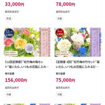
花瓶 付き、毎回延命剤付き！！ 花 生
33,000
78,000
円
円
花 花束
静岡県焼津市
福岡県嘉麻市
常温
冷蔵
【12回定期便】”松竹梅の梅セッ
【定期便 3回】”松竹梅の竹セット”届
ト”届いたら、いつもの花瓶に入れる
いたら、いつもの花瓶に入れるだけ！
だけ！簡単管理の おしゃれ ブーケ
簡単管理 の おしゃれ ブーケ ♪初回
寄付金額
寄付金額
♪初回 花瓶 付き、毎回延命剤付き！！
花瓶 付き、毎回延命剤付き！！ 花 生
156,000
75,000
円
円
花 生花 花束
花 花束
福岡県嘉麻市
福岡県嘉麻市
冷蔵
冷蔵