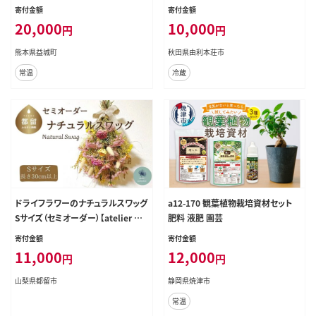
[りんどう リンドウ 竜胆 花 生花 仏花
寄付金額
寄付金額
切り花 ギフト 贈答 インテリア フラワ
20,000
10,000
円
円
ー 秋田県 由利本荘市 鳥海町産]
熊本県益城町
秋田県由利本荘市
常温
冷蔵
ドライフラワーのナチュラルスワッグ
a12-170 観葉植物栽培資材セット
Sサイズ（セミオーダー）【atelier m
肥料 液肥 園芸
ulticolore】| ドライフラワー スワッ
寄付金額
寄付金額
グ プレゼント 花束 誕生日 敬老の日
11,000
12,000
円
円
卒業 退職 ミルティコロール
山梨県都留市
静岡県焼津市
常温