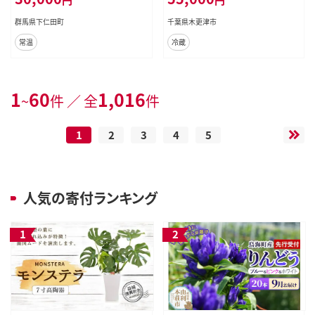
77
群馬県下仁田町
千葉県木更津市
常温
冷蔵
1
60
1,016
~
件 ／ 全
件
1
2
3
4
5
人気の寄付ランキング