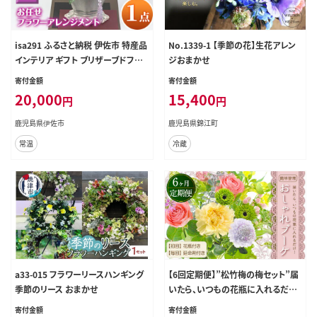
isa291 ふるさと納税 伊佐市 特産品
No.1339-1 【季節の花】生花アレン
インテリア ギフト ブリザーブドフラ
ジおまかせ
ワー 誕生日 プレゼント 花 お誕生日
寄付金額
寄付金額
お祝い 退職祝い お見舞い 還暦祝い
20,000
15,400
円
円
ギフト お花 アレンジメント【福岡生
花】
鹿児島県伊佐市
鹿児島県錦江町
常温
冷蔵
a33-015 フラワーリースハンギング
【6回定期便】”松竹梅の梅セット”届
季節のリース おまかせ
いたら、いつもの花瓶に入れるだけ！
簡単管理の おしゃれ ブーケ ♪初回
寄付金額
寄付金額