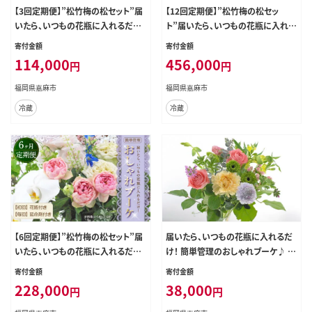
【3回定期便】”松竹梅の松セット”届
【12回定期便】”松竹梅の松セッ
いたら、いつもの花瓶に入れるだけ！
ト”届いたら、いつもの花瓶に入れる
簡単管理 の おしゃれ ブーケ ♪初回
だけ！ 簡単管理 の おしゃれ ブーケ
寄付金額
寄付金額
花瓶 付き、毎回延命剤付き！！ 生花
♪初回 花瓶 付き、毎回延命剤付き！！
114,000
456,000
円
円
花 花束
生花 花 花束
福岡県嘉麻市
福岡県嘉麻市
冷蔵
冷蔵
【6回定期便】”松竹梅の松セット”届
届いたら、いつもの花瓶に入れるだ
いたら、いつもの花瓶に入れるだけ！
け！ 簡単管理のおしゃれブーケ♪ 花
簡単管理 の おしゃれ ブーケ ♪初回
瓶付き、延命剤付き！！
寄付金額
寄付金額
花瓶 付き、毎回延命剤付き！！ 生花
228,000
38,000
円
円
花 花束