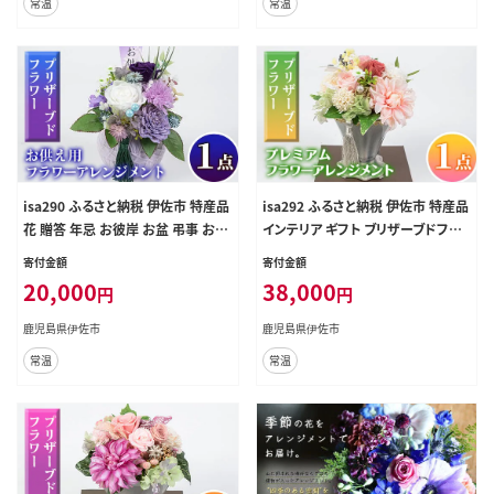
常温
常温
isa290 ふるさと納税 伊佐市 特産品
isa292 ふるさと納税 伊佐市 特産品
花 贈答 年忌 お彼岸 お盆 弔事 お供
インテリア ギフト ブリザーブドフラ
え 仏花【福岡生花】
ワー 誕生日 プレゼント 花 お誕生日
寄付金額
寄付金額
お祝い 退職祝い お見舞い 還暦祝い
20,000
38,000
円
円
ギフト お花 アレンジメント【福岡生
花】
鹿児島県伊佐市
鹿児島県伊佐市
常温
常温