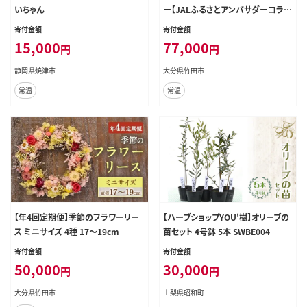
いちゃん
ー【JALふるさとアンバサダーコラボ
商品】
寄付金額
寄付金額
15,000
77,000
円
円
静岡県焼津市
大分県竹田市
常温
常温
【年4回定期便】季節のフラワーリー
【ハーブショップYOU'樹】オリーブの
ス ミニサイズ 4種 17～19cm
苗セット 4号鉢 5本 SWBE004
寄付金額
寄付金額
50,000
30,000
円
円
大分県竹田市
山梨県昭和町