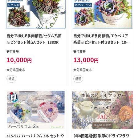
自分で植える多肉植物/セダム系苗
自分で植える多肉植物/エケベリア
※ピンセット付きAセット_1883R
系苗※ピンセット付きBセット_1884
R
寄付金額
寄付金額
10,000
13,000
円
円
大分県国東市
大分県国東市
常温
常温
a15-527 ハーバリウム 2本 セット や
【年4回定期便】季節のドライフラワ