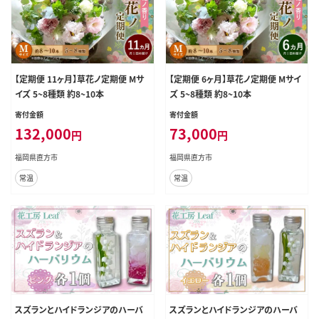
【定期便 11ヶ月】草花ノ定期便 Mサ
【定期便 6ヶ月】草花ノ定期便 Mサイ
イズ 5~8種類 約8~10本
ズ 5~8種類 約8~10本
寄付金額
寄付金額
132,000
73,000
円
円
福岡県直方市
福岡県直方市
常温
常温
スズランとハイドランジアのハーバ
スズランとハイドランジアのハーバ