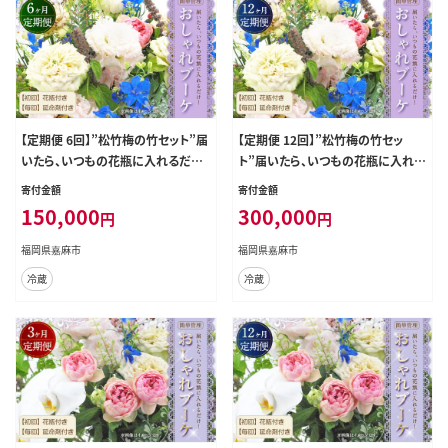
【定期便 6回】”松竹梅の竹セット”届
【定期便 12回】”松竹梅の竹セッ
いたら、いつもの花瓶に入れるだけ！
ト”届いたら、いつもの花瓶に入れる
簡単管理 の おしゃれ ブーケ ♪初回
だけ！ 簡単管理 の おしゃれ ブーケ
寄付金額
寄付金額
花瓶 付き、毎回延命剤付き！！ 花 生
♪初回 花瓶 付き、毎回延命剤付き！！
150,000
300,000
円
円
花 花束
12回定期便 花 生花 花束
福岡県嘉麻市
福岡県嘉麻市
冷蔵
冷蔵