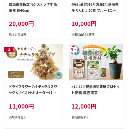
益城復興祈念 モンステラ 7寸 高
《先行受付》【9月お届け】鳥海町
陶器 鉢40cm
産 りんどう 20本 ブルー ピンク
ホワイト [りんどう リンドウ 竜胆
20,000円
10,000円
花 生花 仏花 切り花 ギフト 贈答
インテリア フラワー 秋田県 由利
本荘市 鳥海町産]
熊本県益城町
秋田県由利本荘市
ドライフラワーのナチュラルスワ
a12-170 観葉植物栽培資材セッ
ッグ Sサイズ（セミオーダー）【at
ト 肥料 液肥 園芸
elier multicolore】| ドライフラ
11,000円
12,000円
ワー スワッグ プレゼント 花束 誕
生日 敬老の日 卒業 退職 ミルテ
ィコロール
山梨県都留市
静岡県焼津市