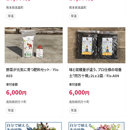
熊本県高森町
熊本県高森町
常温
常温
野菜が元気に育つ肥料セット／Fis-
味と収穫量が違う、プロ仕様の培養
A03
土「四万十畑」２Lｘ２袋／Fis-A04
寄付金額
寄付金額
6,000
6,000
円
円
高知県四万十町
高知県四万十町
常温
常温