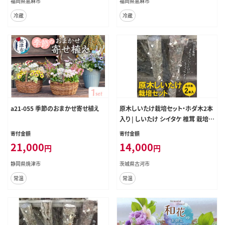
福岡県嘉麻市
福岡県嘉麻市
冷蔵
冷蔵
a21-055 季節のおまかせ寄せ植え
原木しいたけ栽培セット・ホダ木2本
入り | しいたけ シイタケ 椎茸 栽培キ
ット 木 栽培 実験 観察 夏休み 宿題
寄付金額
寄付金額
冬休み 春休み 収穫 簡単 おいしい
21,000
14,000
円
円
便利 手軽 自由研究 _DR04 ※離島
への配送不可
静岡県焼津市
茨城県古河市
常温
常温