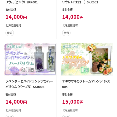
リウム（ピンク） SKR001
リウム（イエロー） SKR002
寄付金額
寄付金額
14,000
14,000
円
円
北海道鹿追町
北海道鹿追町
常温
常温
ラベンダーとハイドランジアのハー
ナキウサギのフレームアレンジ SKR
バリウム（パープル） SKR003
004
寄付金額
寄付金額
14,000
15,000
円
円
北海道鹿追町
北海道鹿追町