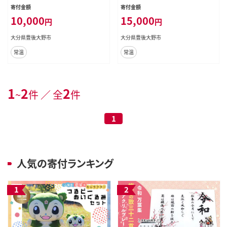
む 限定 グッズ パペット ぬいぐるみ
ター さいきたむむ 限定 グッズ 動物
寄付金額
寄付金額
動物 クマ 熊 豊後大野市
クマ 熊 豊後大野市
10,000
15,000
円
円
大分県豊後大野市
大分県豊後大野市
常温
常温
1
2
2
~
件 ／ 全
件
1
人気の寄付ランキング