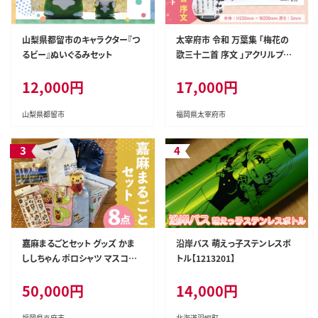
山梨県都留市のキャラクター『つ
太宰府市 令和 万葉集 「梅花の
るビー』ぬいぐるみセット
歌三十二首 序文 」アクリルプレ
ート
12,000円
17,000円
山梨県都留市
福岡県太宰府市
嘉麻まるごとセット グッズ かま
沿岸バス 萌えっ子ステンレスボ
ししちゃん ポロシャツ マスコッ
トル【1213201】
ト コーヒー
50,000円
14,000円
福岡県嘉麻市
北海道羽幌町