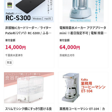
非接触ICカードリーダー／ライター
電解除菌水メーカー アクアプリータ
PaSoRi（パソリ） RC-S300 / ふるさ
mini ※着日指定不可 | 電解 除菌
と納税 カードリーダー ライター カ
製造 次亜塩素酸水 簡単 除菌水 除
寄付金額
寄付金額
ード リーダー 千葉県 木更津市
菌作業 日用品 消臭 便利 コンパクト
14,000
64,000
円
円
金澤工業 工場直送 _DD01
千葉県木更津市
茨城県古河市
常温
スリムでシンク横にすっきり置ける食
業務用コーヒーマシン ET-104｜カ