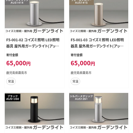
F5-001-02 コイズミ照明 LED照明
F5-001-03 コイズミ照明 LED照明
器具 屋外用ガーデンライト(アッパ
器具 屋外用ガーデンライト(アッパ
ー配光タイプ)シルバーメタリック
ー配光タイプ)ウォームシルバー【国
寄付金額
寄付金額
【国分電機】
分電機】
65,000
65,000
円
円
鹿児島県霧島市
鹿児島県霧島市
常温
常温