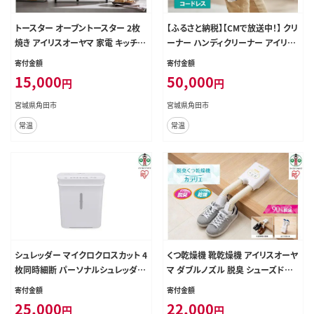
トースター オーブントースター 2枚
【ふるさと納税】【CMで放送中！】 クリ
焼き アイリスオーヤマ 家電 キッチン
ーナー ハンディクリーナー アイリス
家電 電化製品 新生活 おしゃれ 一人
オーヤマ ホワイト リンサークリーナ
寄付金額
寄付金額
暮らし かわいい 使いやすい EOT-2
ー ハンディ カーペット洗浄機 家庭
15,000
50,000
円
円
01-C アイボリー
用 車内洗浄 車 シート掃除機 カーペ
ットクリーナー 車内 おすすめ 人気
宮城県角田市
宮城県角田市
アイリス RNS-B200D-HW
常温
常温
シュレッダー マイクロクロスカット 4
くつ乾燥機 靴乾燥機 アイリスオーヤ
枚同時細断 パーソナルシュレッダー
マ ダブルノズル 脱臭 シューズドラ
細密 ホームシュレッダー アイリスオ
イヤー カラリエ オゾン コンパクト
寄付金額
寄付金額
ーヤマ 静音 家庭用 おしゃれ A4用
靴用 乾燥 ブーツ コンパクト タイマ
25,000
22,000
円
円
紙 細断 PS-A4M-Wホワイト
ー シューズ くつ 便利 冬 梅雨 靴乾