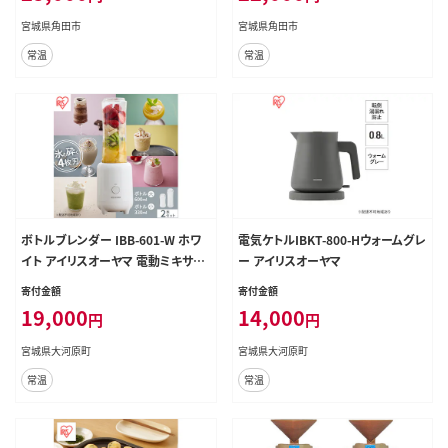
燥機脱臭 おすすめ 人気 アイリス SD
宮城県角田市
宮城県角田市
-C2-W
常温
常温
ボトルブレンダー IBB-601-W ホワ
電気ケトルIBKT-800-Hウォームグレ
イト アイリスオーヤマ 電動ミキサー
ー アイリスオーヤマ
ジュースミキサー ミキサー ボトル
寄付金額
寄付金額
ジューサー ブレンダー 氷も砕ける
19,000
14,000
円
円
食欲の秋特集
宮城県大河原町
宮城県大河原町
常温
常温