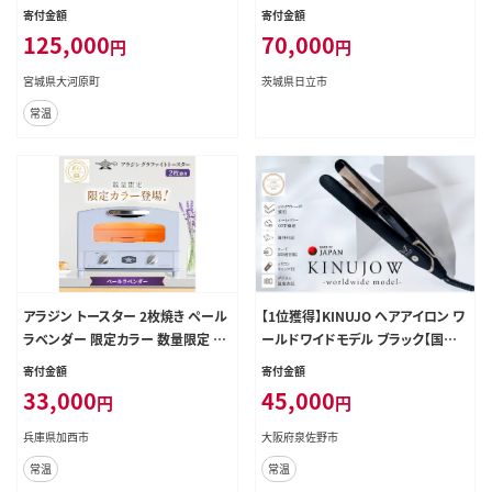
晶テレビ 40型 ハイビジョン Wチュ
寄付金額
寄付金額
ーナー 裏番組録画 HDD録画 2台目
125,000
70,000
円
円
セカンドテレビ 子ども部屋 寝室 シ
ンプル tv 40v型
宮城県大河原町
茨城県日立市
常温
アラジン トースター 2枚焼き ペール
【1位獲得】KINUJO ヘアアイロン ワ
ラベンダー 限定カラー 数量限定 グ
ールドワイドモデル ブラック【国内
ラファイト おしゃれ インテリア キッ
製造 絹女 日本製 取扱説明書付き 1
寄付金額
寄付金額
チン 家電 調理 朝食 パン 調理家電
年間保証 美容家電 キヌジョ キヌー
33,000
45,000
円
円
キッチン家電 時短 お手入れ簡単 AE
ジョ ギフト プレゼント 新生活 一人
T-GS13D(V) 新生活 一人暮らし
暮らし】 IBS0004
兵庫県加西市
大阪府泉佐野市
常温
常温