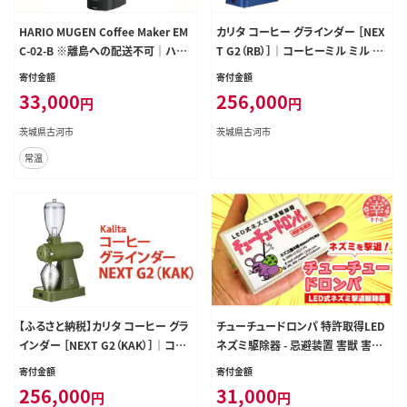
HARIO MUGEN Coffee Maker EM
カリタ コーヒー グラインダー ［NEX
C-02-B ※離島への配送不可｜ハリ
T G2（RB）］｜コーヒーミル ミル 電
オ 珈琲 おしゃれ コーヒー 耐熱 ガラ
動 電動コーヒーミル 静音 粉 飛散
寄付金額
寄付金額
ス キッチン 日用品 キッチン用品 か
防止 kalita ネクストジーツー ロイ
33,000
256,000
円
円
わいい ドリッパー ドリップ_EB49
ヤルブルー ブルー 青 スタイリッシュ
おしゃれ かわいい カリタ ご自宅用
茨城県古河市
茨城県古河市
ギフト 贈答 贈り物 プレゼント 茨城
常温
県 古河市 送料無料_EW01
【ふるさと納税】カリタ コーヒー グラ
チューチュードロンパ 特許取得LED
インダー ［NEXT G2（KAK）］｜コー
ネズミ駆除器 - 忌避装置 害獣 害虫
ヒーミル ミル 電動 電動コーヒーミ
撃退 安全 LED 点滅 埼玉県 幸手市
寄付金額
寄付金額
ル 静音 粉 飛散防止 kalita ネクスト
256,000
31,000
円
円
ジーツー アーミーグリーン コーヒ