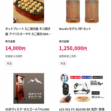
ホットプレート たこ焼き器 タコ焼き
Nordicモデル（中）セット
器 アイリスオーヤマ たこ焼き2WAY
プレート ITY-20WA-R レッド たこ焼
寄付金額
寄付金額
きプレート 平面プレート フッ素加工
14,000
1,250,000
円
円
家庭用 卓上 たこ焼き 20穴 丸形 丸
型 調理家電 新生活 キッチン用品 食
宮城県大河原町
長野県富士見町
欲の秋特集
常温
常温
45弁ディスク・オルゴール「FUJIMI
a15-502 FC-B203W BK 免許・資格