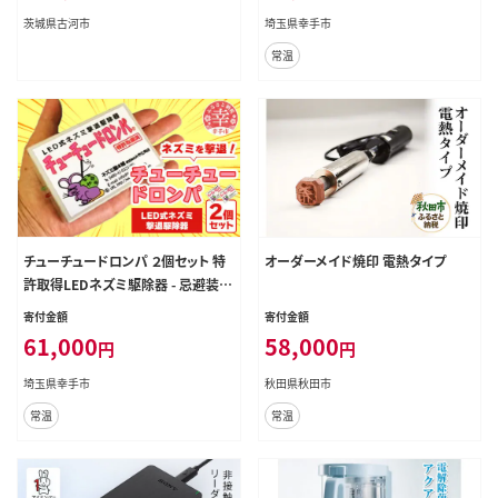
ー 家電 グラインダー カーキ グリー
茨城県古河市
埼玉県幸手市
ン 緑 スタイリッシュ おしゃれ かわ
常温
いい カリタ ご自宅用 ギフト 贈答 贈
り物 プレゼント 茨城県 古河市 送料
無料_EW02
チューチュードロンパ ２個セット 特
オーダーメイド焼印 電熱タイプ
許取得LEDネズミ駆除器 - 忌避装置
害獣 害虫 撃退 安全 LED 点滅 埼玉
寄付金額
寄付金額
県 幸手市
61,000
58,000
円
円
埼玉県幸手市
秋田県秋田市
常温
常温