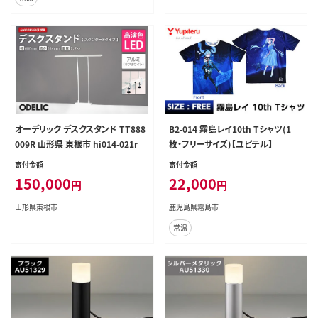
オーデリック デスクスタンド TT888
B2-014 霧島レイ10th Tシャツ(1
009R 山形県 東根市 hi014-021r
枚・フリーサイズ)【ユピテル】
寄付金額
寄付金額
150,000
22,000
円
円
山形県東根市
鹿児島県霧島市
常温