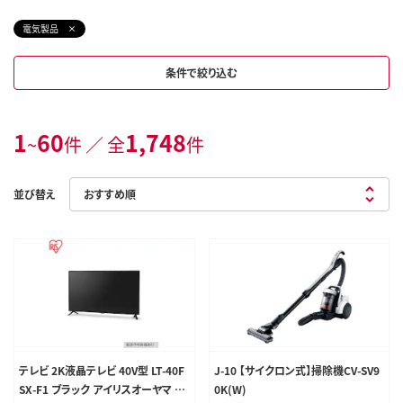
電気製品
条件で絞り込む
1
60
1,748
~
件 ／ 全
件
並び替え
テレビ 2K液晶テレビ 40V型 LT-40F
J-10 【サイクロン式】掃除機CV-SV9
SX-F1 ブラック アイリスオーヤマ 液
0K(W)