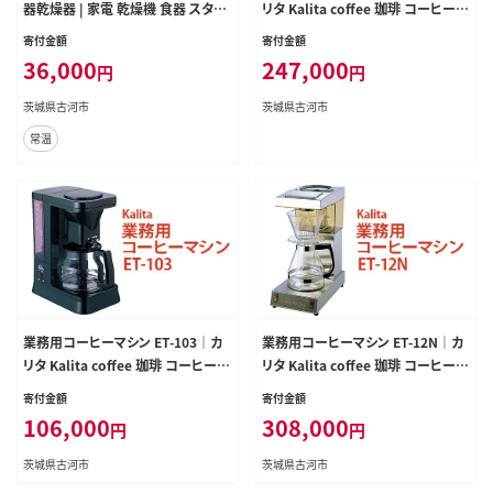
器乾燥器 | 家電 乾燥機 食器 スタイ
リタ Kalita coffee 珈琲 コーヒー
リッシュ KOIZUMI コイズミ コンパ
業務用 コーヒーマシン 家電 職場 大
寄付金額
寄付金額
クト ギフト 贈答 贈り物 プレゼント
人数 ギフト 贈答 贈り物 お祝い プレ
36,000
247,000
円
円
茨城県 古河市 送料無料 _FH01
ゼント 記念品 景品 茨城県 古河市 _
EW05
茨城県古河市
茨城県古河市
常温
業務用コーヒーマシン ET-103｜カ
業務用コーヒーマシン ET-12N｜カ
リタ Kalita coffee 珈琲 コーヒー
リタ Kalita coffee 珈琲 コーヒー
業務用 コーヒーマシン 家電 職場 大
業務用 コーヒーマシン 家電 職場 大
寄付金額
寄付金額
人数 ギフト 贈答 贈り物 お祝い プレ
人数 ギフト 贈答 贈り物 お祝い プレ
106,000
308,000
円
円
ゼント 記念品 景品 茨城県 古河市 _
ゼント 記念品 景品 茨城県 古河市 _
EW07
EW06
茨城県古河市
茨城県古河市