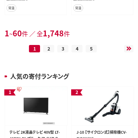
常温
常温
1
60
1,748
~
件 ／ 全
件
1
2
3
4
5
人気の寄付ランキング
テレビ 2K液晶テレビ 40V型 LT-
J-10 【サイクロン式】掃除機CV-