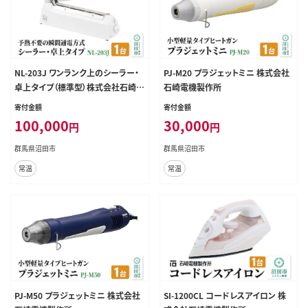
NL-203J ワンランク上のシーラー・
PJ-M20 プラジェットミニ 株式会社
卓上タイプ（標準型）株式会社石崎電
石崎電機製作所
機製作所
寄付金額
寄付金額
100,000
30,000
円
円
群馬県沼田市
群馬県沼田市
常温
常温
PJ-M50 プラジェットミニ 株式会社
SI-1200CL コードレスアイロン 株