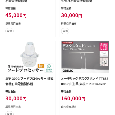
石崎電機製作所
式会社石崎電機製作所
寄付金額
寄付金額
45,000
30,000
円
円
群馬県沼田市
群馬県沼田市
常温
常温
SFP-300G フードプロセッサー 株式
オーデリック デスクスタンド TT888
会社石崎電機製作所
008R 山形県 東根市 hi014-020r
寄付金額
寄付金額
30,000
160,000
円
円
群馬県沼田市
山形県東根市
常温