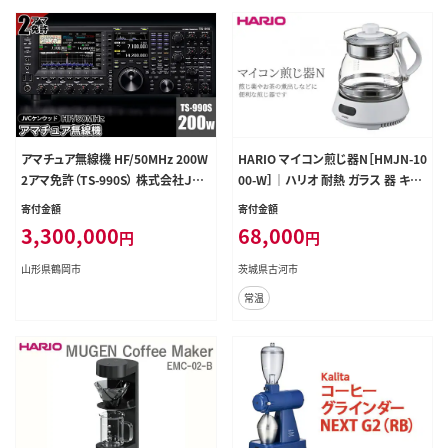
アマチュア無線機 HF/50MHz 200W
HARIO マイコン煎じ器N［HMJN-10
2アマ免許（TS-990S） 株式会社ＪＶ
00-W］｜ハリオ 耐熱 ガラス 器 キッ
Ｃケンウッド
チン 日用品 キッチン用品 日本製 お
寄付金額
寄付金額
しゃれ かわいい 煎じ薬 お茶 煎じ器
3,300,000
68,000
円
円
_BE98
山形県鶴岡市
茨城県古河市
常温