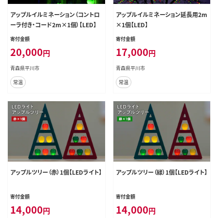
アップルイルミネーション（コントロ
アップルイルミネーション延長用2m
ーラ付き・コード2m×1個）【LED】
×1個【LED】
寄付金額
寄付金額
20,000
17,000
円
円
青森県平川市
青森県平川市
常温
常温
アップルツリー（赤）1個【LEDライト】
アップルツリー（緑）1個【LEDライト】
寄付金額
寄付金額
14,000
14,000
円
円