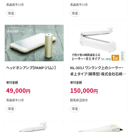
青森県平川市
青森県平川市
常温
常温
ヘッドホンアンプ【PAMP（パム）】
NL-303J ワンランク上のシーラー・
卓上タイプ（標準型）株式会社石崎電
機製作所
寄付金額
寄付金額
49,000
150,000
円
円
青森県平川市
群馬県沼田市
常温
常温