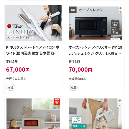
KINUJO ストレートヘアアイロン ホ
オーブンレンジ アイリスオーヤマ 18
ワイト【国内製造 絹女 日本製 取扱
L アッシュ レンジ グリル 1人暮らし
説明書付き 1年間保証 美容家電 キ
時短 シンプル オーブンレンジ 縦開
寄付金額
寄付金額
ヌジョ キヌージョ ギフト プレゼント
き 庫内フラット 調理 料理 家電 キッ
67,000
70,000
円
円
新生活 一人暮らし】 IBS0003
チン家電 電化製品 おすすめ 人気 ア
イリス MO-F1809-HA
大阪府泉佐野市
宮城県角田市
常温
常温