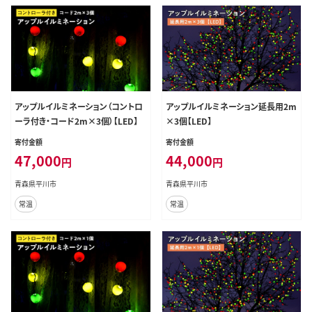
アップルイルミネーション（コントロ
アップルイルミネーション延長用2m
ーラ付き・コード2m×3個）【LED】
×3個【LED】
寄付金額
寄付金額
47,000
44,000
円
円
青森県平川市
青森県平川市
常温
常温