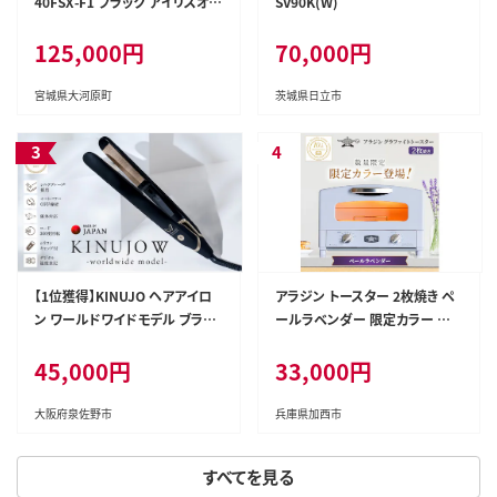
40FSX-F1 ブラック アイリスオー
SV90K(W)
ヤマ 液晶テレビ 40型 ハイビジ
125,000円
70,000円
ョン Wチューナー 裏番組録画 H
DD録画 2台目 セカンドテレビ
子ども部屋 寝室 シンプル tv 40
宮城県大河原町
茨城県日立市
v型
【1位獲得】KINUJO ヘアアイロ
アラジン トースター 2枚焼き ペ
ン ワールドワイドモデル ブラッ
ールラベンダー 限定カラー 数
ク【国内製造 絹女 日本製 取扱
量限定 グラファイト おしゃれ イ
45,000円
33,000円
説明書付き 1年間保証 美容家電
ンテリア キッチン 家電 調理 朝
キヌジョ キヌージョ ギフト プレ
食 パン 調理家電 キッチン家電
ゼント 新生活 一人暮らし】 IBS0
時短 お手入れ簡単 AET-GS13D
大阪府泉佐野市
兵庫県加西市
004
(V) 新生活 一人暮らし
すべてを見る