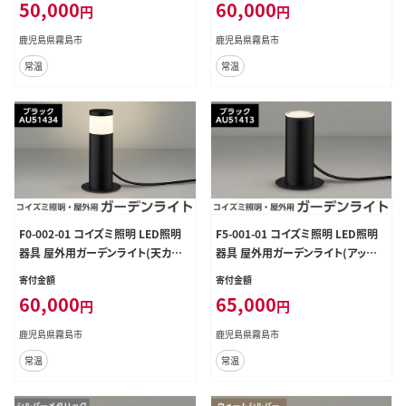
50,000
60,000
円
円
鹿児島県霧島市
鹿児島県霧島市
常温
常温
F0-002-01 コイズミ照明 LED照明
F5-001-01 コイズミ照明 LED照明
器具 屋外用ガーデンライト(天カバ
器具 屋外用ガーデンライト(アッパ
ータイプ)ブラック【国分電機】
ー配光タイプ)ブラック【国分電機】
寄付金額
寄付金額
60,000
65,000
円
円
鹿児島県霧島市
鹿児島県霧島市
常温
常温