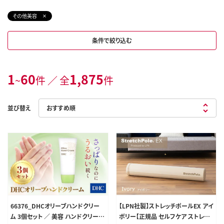
その他美容
条件で絞り込む
1
60
1,875
~
件 ／ 全
件
並び替え
66376_DHCオリーブハンドクリー
【LPN社製】ストレッチポールEX アイ
ム 3個セット ／ 美容 ハンドクリーム
ボリー【正規品 セルフケア ストレッ