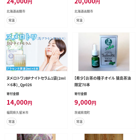
24,000
20,000
円
円
北海道函館市
北海道函館市
常温
常温
ヌメロトワJBPナイトセラム1袋(2ml
【希少】お茶の種子オイル 猿島茶油
×6本)_Qp026
限定70本
寄付金額
寄付金額
14,000
9,000
円
円
福岡県久留米市
茨城県境町
常温
常温