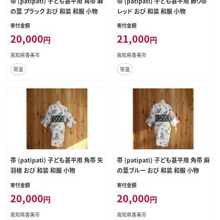
帯 (patipati) 子ども甚平用 角帯 麻
帯 (patipati) 子ども甚平用 飾り帯
の葉 ブラック おび 和装 和服 小物
レッド おび 和装 和服 小物
寄付金額
寄付金額
20,000
21,000
円
円
高知県香美市
高知県香美市
常温
常温
帯 (patipati) 子ども甚平用 角帯 矢
帯 (patipati) 子ども甚平用 角帯 麻
羽根 おび 和装 和服 小物
の葉ブルー おび 和装 和服 小物
寄付金額
寄付金額
20,000
20,000
円
円
高知県香美市
高知県香美市