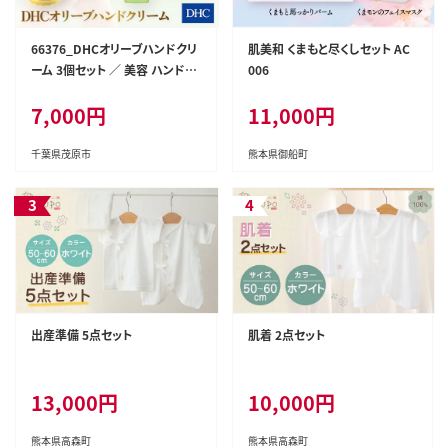
66376_DHCオリーブハンドクリ
肌美和 くまもと尽くしセット AC
ーム 3個セット ／ 美容 ハンドク
006
リーム ハンドケア オリーブバー
7,000円
11,000円
ジンオイル 無香性 無着色 パラ
ベンフリー 天然成分配合 弱酸
性 3個セット DHC ディーエイチ
千葉県茂原市
熊本県御船町
シー 千葉県 茂原市 MBB003
出産準備 5点セット
肌着 2点セット
13,000円
10,000円
熊本県高森町
熊本県高森町