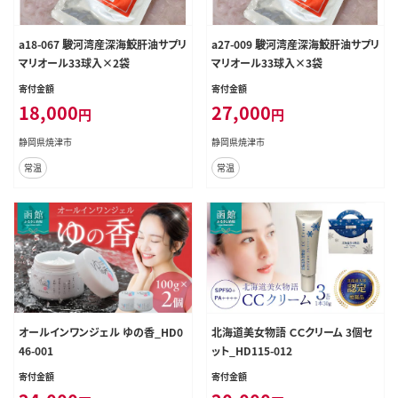
a18-067 駿河湾産深海鮫肝油サプリ
a27-009 駿河湾産深海鮫肝油サプリ
マリオール33球入×2袋
マリオール33球入×3袋
寄付金額
寄付金額
18,000
27,000
円
円
静岡県焼津市
静岡県焼津市
常温
常温
オールインワンジェル ゆの香_HD0
北海道美女物語 ＣＣクリーム 3個セ
46-001
ット_HD115-012
寄付金額
寄付金額