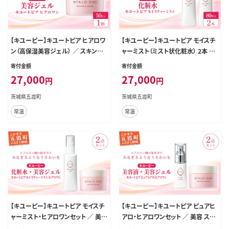
【キユーピー】キユートピア ヒアロワ
【キユーピー】キユートピア モイスチ
ン（高保湿美容ジェル） ／ スキンケ
ャーミスト（ミスト状化粧水） 2本 ／
ア 機能性 ヒアルロン酸 エイジング
美容 スキンケア 浸透型 ヒアルロン
寄付金額
寄付金額
ケア 高保湿 美容 ジェル ハリ うるお
酸 化粧水 ミスト しっとり うるおい
27,000
27,000
円
円
い キユーピー 茨城県 五霞町
無香料 無着色 茨城県 五霞町
茨城県五霞町
茨城県五霞町
常温
常温
【キユーピー】キユートピア モイスチ
【キユーピー】キユートピア ピュアヒ
ャーミスト・ヒアロワンセット ／ 美容
アロ・ヒアロワンセット ／ 美容 スキ
スキンケア 浸透型ヒアルロン酸 化
ンケア 機能性ヒアルロン酸 美容液