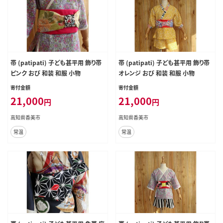
帯 (patipati) 子ども甚平用 飾り帯
帯 (patipati) 子ども甚平用 飾り帯
ピンク おび 和装 和服 小物
オレンジ おび 和装 和服 小物
寄付金額
寄付金額
21,000
21,000
円
円
高知県香美市
高知県香美市
常温
常温