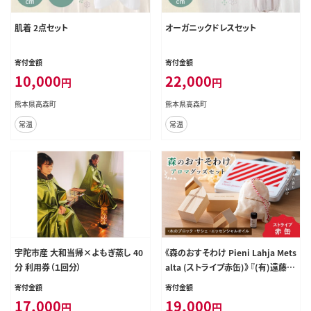
肌着 2点セット
オーガニックドレスセット
寄付金額
寄付金額
10,000
22,000
円
円
熊本県高森町
熊本県高森町
常温
常温
宇陀市産 大和当帰×よもぎ蒸し 40
《森のおすそわけ Pieni Lahja Mets
分 利用券（１回分）
alta (ストライプ赤缶)》 『(有)遠藤製
函』 アロマ 木の香り 消臭 山形県 南
寄付金額
寄付金額
陽市 [1786]
17,000
19,000
円
円