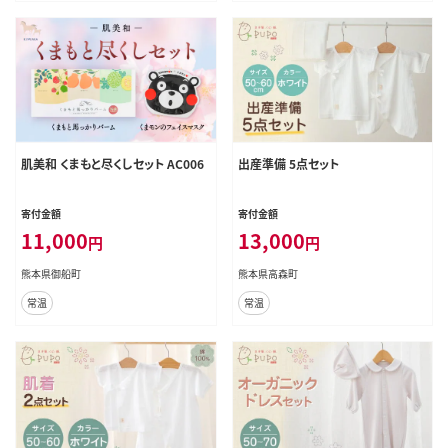
肌美和 くまもと尽くしセット AC006
出産準備 5点セット
寄付金額
寄付金額
11,000
13,000
円
円
熊本県御船町
熊本県高森町
常温
常温