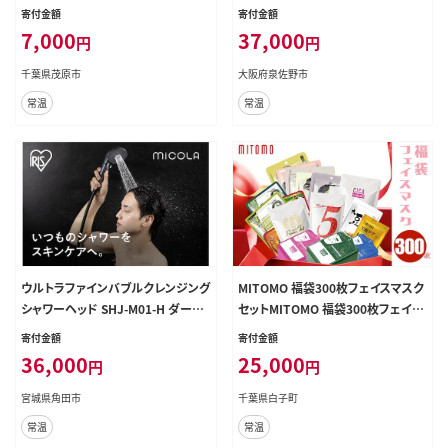
ハンドケア オリーブバージンオイル
チ エクササイズ 腰痛 肩こり 体幹 コ
寄付金額
寄付金額
無香性 無着色 パラベンフリー 天然
アトレ】 100F073
7,000
37,000
円
円
成分配合 弱酸性 3個セット DHC デ
ィーエイチシー 千葉県 茂原市 MBB
千葉県茂原市
大阪府泉佐野市
003
常温
常温
ウルトラファインバブルクレンジング
MITOMO 福袋300枚フェイスマスク
シャワーヘッド SHJ-M01-H ダーク
セットMITOMO 福袋300枚フェイス
パール
マスクセット ふるさと納税 パック フ
寄付金額
寄付金額
ァイスパック フェイスマスク 美容 ス
36,000
25,000
円
円
キンケア 福袋 千葉県 白子町 送料無
料 SHAG003
宮城県角田市
千葉県白子町
常温
常温