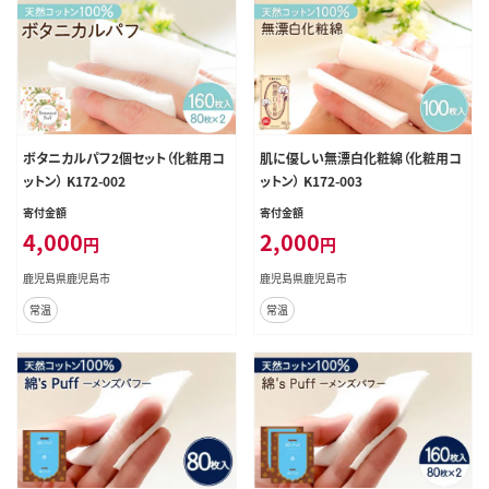
ボタニカルパフ2個セット（化粧用コ
肌に優しい無漂白化粧綿（化粧用コ
ットン） K172-002
ットン） K172-003
寄付金額
寄付金額
4,000
2,000
円
円
鹿児島県鹿児島市
鹿児島県鹿児島市
常温
常温