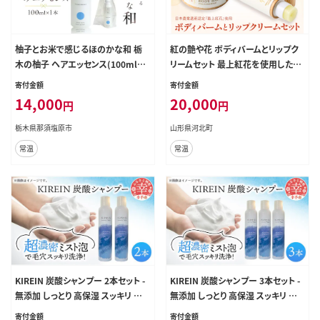
柚子とお米で感じるほのかな和 栃
紅の艶や花 ボディバームとリップク
木の柚子 ヘアエッセンス(100ml×
リームセット 最上紅花を使用した無
1本) 【栃木県 那須塩原市】 ns047-0
添加コスメシリーズ【水進化粧】
寄付金額
寄付金額
06
14,000
20,000
円
円
栃木県那須塩原市
山形県河北町
常温
常温
KIREIN 炭酸シャンプー 2本セット -
KIREIN 炭酸シャンプー 3本セット -
無添加 しっとり 高保湿 スッキリ 癒し
無添加 しっとり 高保湿 スッキリ 癒し
シャンプー 炭酸シャンプー ヘッドス
シャンプー 炭酸シャンプー ヘッドス
寄付金額
寄付金額