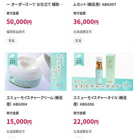
ー オーダースーツ お仕立て 補助券
ムセット（網走産） ABG007
（15,000円）
寄付金額
寄付金額
50,000
36,000
円
円
福岡県嘉麻市
北海道網走市
常温
常温
エミューモイスチャークリーム（網走
エミューモイスチャーオイル（網走
産） ABG004
産） ABG008
寄付金額
寄付金額
15,000
22,000
円
円
北海道網走市
北海道網走市