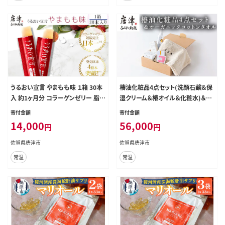
うるおい宣言 やまもも味 １箱 30本
椿油化粧品4点セット(洗顔石鹸＆保
入 約1ヶ月分 コラーゲンゼリー 脂質
湿クリーム＆椿オイル＆化粧水)＆オ
ゼロ スティック
ーガニックコットンタオル TBKコス
寄付金額
寄付金額
メ 無添加 ギフトボックス
14,000
56,000
円
円
佐賀県唐津市
佐賀県唐津市
常温
常温