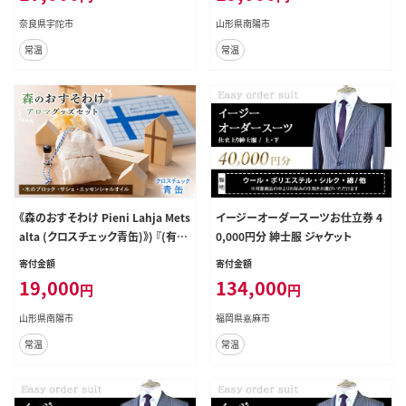
奈良県宇陀市
山形県南陽市
常温
常温
《森のおすそわけ Pieni Lahja Mets
イージーオーダースーツお仕立券 4
alta (クロスチェック青缶)》) 『(有)
0,000円分 紳士服 ジャケット
遠藤製函』 アロマ 木の香り 消臭 山
寄付金額
寄付金額
形県 南陽市 [1785]
19,000
134,000
円
円
山形県南陽市
福岡県嘉麻市
常温
常温