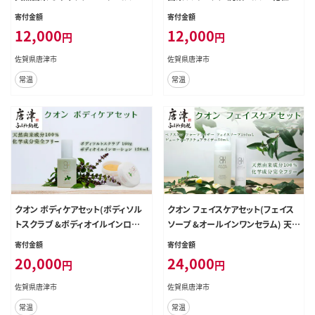
美容 QUON
美容 QUON
寄付金額
寄付金額
12,000
12,000
円
円
佐賀県唐津市
佐賀県唐津市
常温
常温
クオン ボディケアセット(ボディソル
クオン フェイスケアセット(フェイス
トスクラブ &ボディオイルインロー
ソープ &オールインワンセラム) 天
ション) 天然由来 ボディケア コスメ
然由来 スキンケア 化粧品 コスメ 美
寄付金額
寄付金額
QUON
容液 QUON
20,000
24,000
円
円
佐賀県唐津市
佐賀県唐津市
常温
常温