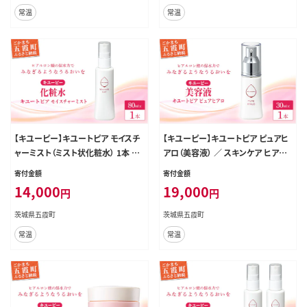
常温
常温
【キユーピー】キユートピア モイスチ
【キユーピー】キユートピア ピュアヒ
ャーミスト（ミスト状化粧水） 1本 ／
アロ（美容液） ／ スキンケア ヒアル
美容 スキンケア 浸透型 ヒアルロン
ロン酸 美容 スキンケア 美容液 うる
寄付金額
寄付金額
酸 化粧水 ミスト しっとり うるおい
おい しっとり 無香料 無着色 キユー
14,000
19,000
円
円
無香料 無着色 茨城県 五霞町
ピー 茨城県 五霞町
茨城県五霞町
茨城県五霞町
常温
常温