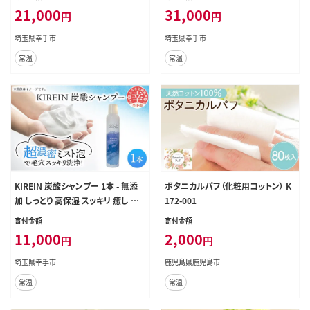
パ 植物成分 ダメージケア KIREIN
パ 植物成分 ダメージケア KIREIN
21,000
31,000
円
円
埼玉県幸手市
埼玉県幸手市
常温
常温
KIREIN 炭酸シャンプー 1本 - 無添
ボタニカルパフ（化粧用コットン） K
加 しっとり 高保湿 スッキリ 癒し シャ
172-001
ンプー 炭酸シャンプー ヘッドスパ
寄付金額
寄付金額
植物成分 ダメージケア KIREIN
11,000
2,000
円
円
埼玉県幸手市
鹿児島県鹿児島市
常温
常温