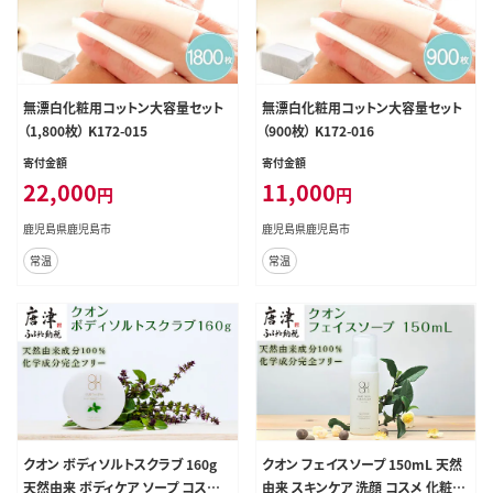
無漂白化粧用コットン大容量セット
無漂白化粧用コットン大容量セット
（1,800枚） K172-015
（900枚） K172-016
寄付金額
寄付金額
22,000
11,000
円
円
鹿児島県鹿児島市
鹿児島県鹿児島市
常温
常温
クオン ボディソルトスクラブ 160g
クオン フェイスソープ 150mL 天然
天然由来 ボディケア ソープ コスメ
由来 スキンケア 洗顔 コスメ 化粧品