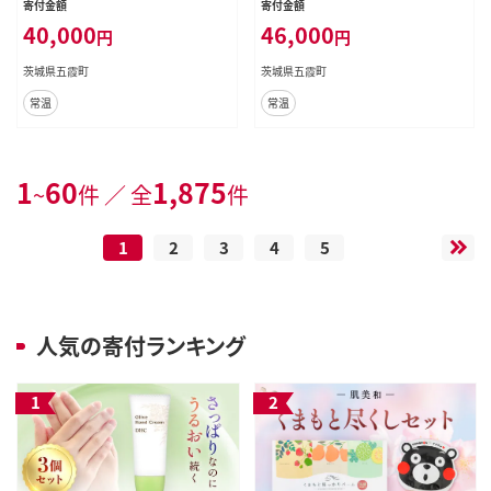
寄付金額
寄付金額
粧水 ミスト うるおい しっとり 美容ジ
高保湿 美容ジェル エイジングケア
40,000
46,000
円
円
ェル 高保湿 エイジングケア ハリ セ
ハリ うるおい セット 無香料 無着色
ット無香料 無着色 茨城県 五霞町
茨城県 五霞町
茨城県五霞町
茨城県五霞町
常温
常温
1
60
1,875
~
件 ／ 全
件
1
2
3
4
5
人気の寄付ランキング