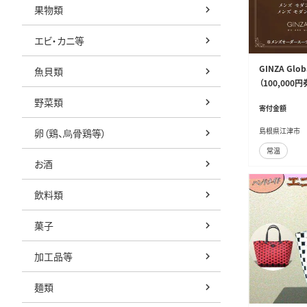
果物類
エビ・カニ等
GINZA Gl
魚貝類
（100,00
ド メンズスー
野菜類
寄付金額
島根県江津市
卵（鶏、烏骨鶏等）
常温
お酒
飲料類
菓子
加工品等
麺類