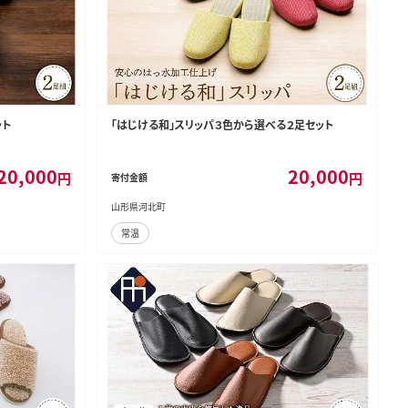
ット
「はじける和」スリッパ３色から選べる２足セット
20,000
20,000
円
円
寄付金額
山形県河北町
常温