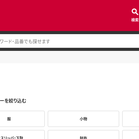
検索
ーを絞り込む
服
小物
・スリッパ・下駄
財布