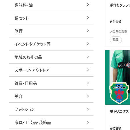
調味料・油
手作りクラフト
鍋セット
寄付金額
旅行
大分県国東市
常温
イベントやチケット等
地域のお礼の品
スポーツ・アウトドア
雑貨・日用品
美容
ファッション
境トリニタス 
家具・工芸品・装飾品
寄付金額