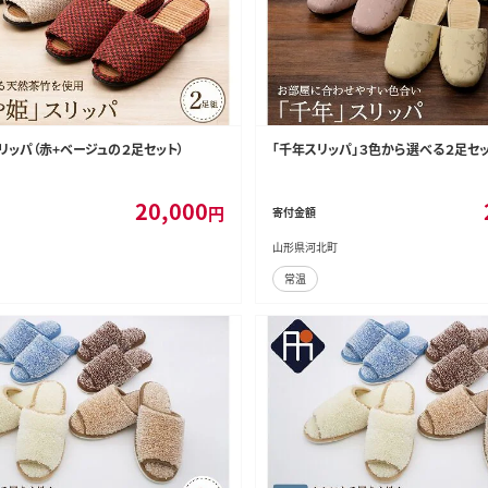
リッパ（赤+ベージュの２足セット）
「千年スリッパ」３色から選べる２足セ
20,000
円
寄付金額
山形県河北町
常温