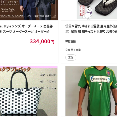
obal Style メンズ オーダースーツ 商品券
信貴×雪丸 ゆきまる雪駄 屋内屋外兼用
0円券）スーツ オーダースーツ オーダーメイ
黒） 履物 和 和テイスト お祭り お祭り
ツ チケット お仕立て券 GS-7
外兼用 室内で履ける 太めの鼻緒 伝
334,000
円
寄付金額
日本の伝統 柄入り鼻緒 8寸6分（25.0〜
奈良県王寺町
常温