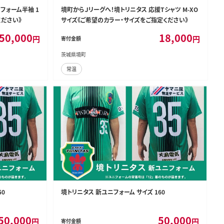
フォーム半袖 1
境町からＪリーグへ！境トリニタス 応援Tシャツ M-XO
ください》
サイズ《ご希望のカラー・サイズをご指定ください》
50,000
18,000
円
円
寄付金額
茨城県境町
常温
50
境トリニタス 新ユニフォーム サイズ 160
50,000
50,000
円
円
寄付金額