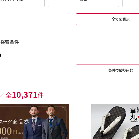
全てを表示
み検索条件
条件で絞り込む
10,371
／ 全
件