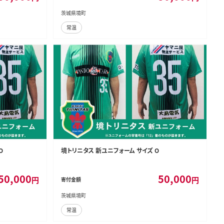
茨城県境町
常温
O
境トリニタス 新ユニフォーム サイズ O
50,000
50,000
円
円
寄付金額
茨城県境町
常温