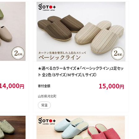
★選べるカラー＆サイズ★「ベーシックライン」2足セッ
ト 全2色（Sサイズ/Ｍサイズ/Lサイズ）
14,000
15,000
円
円
寄付金額
山形県河北町
常温