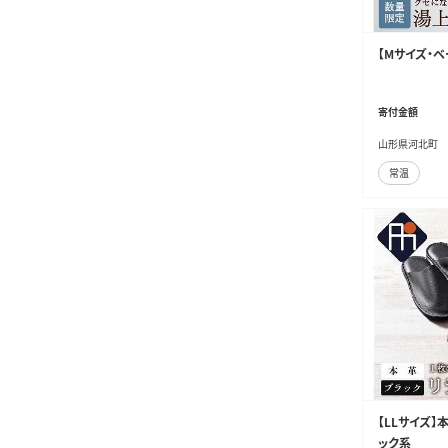
【Mサイズ・ベ
寄付金額
山形県河北町
常温
【LLサイズ】
ック系