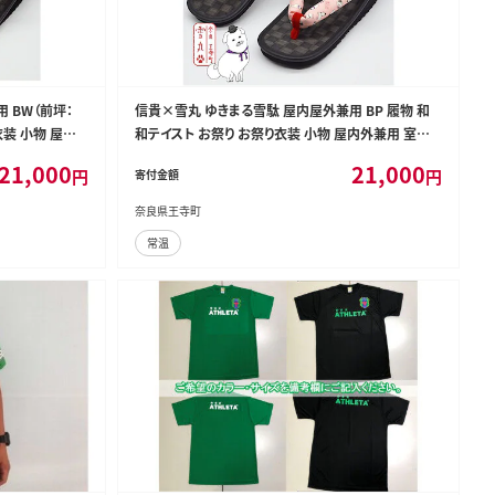
 BW（前坪：
信貴×雪丸 ゆきまる雪駄 屋内屋外兼用 BP 履物 和
衣装 小物 屋内
和テイスト お祭り お祭り衣装 小物 屋内外兼用 室内
統的履物 手作業
で履ける 太めの鼻緒 伝統的履物 手作業 日本の伝統
21,000
21,000
円
円
寄付金額
26.5対応）
柄入り鼻緒 8寸（23.5～24.5対応）
奈良県王寺町
常温