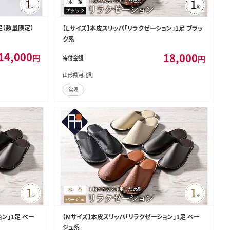
足【数量限定】
【Ｌサイズ】本皮スリッパ「リラクゼーション」1足 ブラッ
ク系
14,000
18,000
円
円
寄付金額
山形県河北町
常温
ン」1足 ベー
【Mサイズ】本皮スリッパ「リラクゼーション」1足 ベー
ジュ系