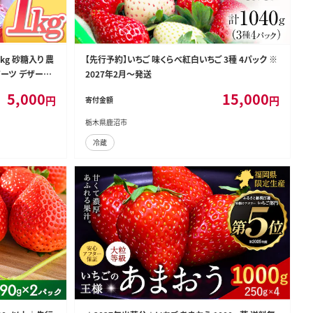
g 砂糖入り 農
【先行予約】いちご 味くらべ紅白いちご 3種 4パック ※
イーツ デザート
2027年2月～発送
ベリー 氷菓 甘い
5,000
15,000
円
円
寄付金額
栃木県鹿沼市
冷蔵