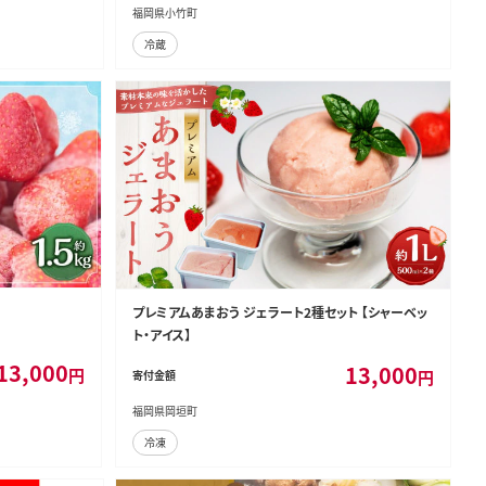
福岡県小竹町
冷蔵
プレミアムあまおう ジェラート2種セット 【シャーベッ
ト・アイス】
13,000
13,000
円
円
寄付金額
福岡県岡垣町
冷凍