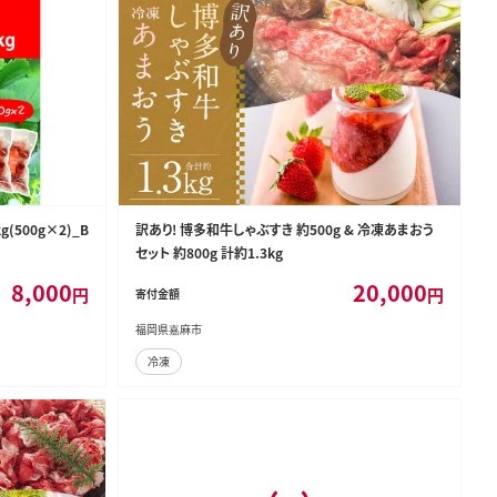
500g×2)_B
訳あり! 博多和牛しゃぶすき 約500g & 冷凍あまおう
セット 約800g 計約1.3kg
8,000
20,000
円
円
寄付金額
福岡県嘉麻市
冷凍