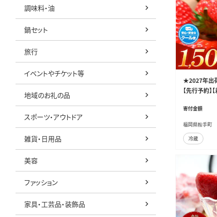
調味料・油
鍋セット
旅行
イベントやチケット等
★2027年出
【先行予約】
地域のお礼の品
荷》ふるさと納
寄付金額
_ckramar_q
スポーツ・アウトドア
福岡県鞍手町
雑貨・日用品
冷蔵
美容
ファッション
家具・工芸品・装飾品