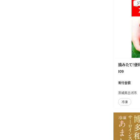
摘みたて！便利
I09
寄付金額
茨城県古河市
冷凍