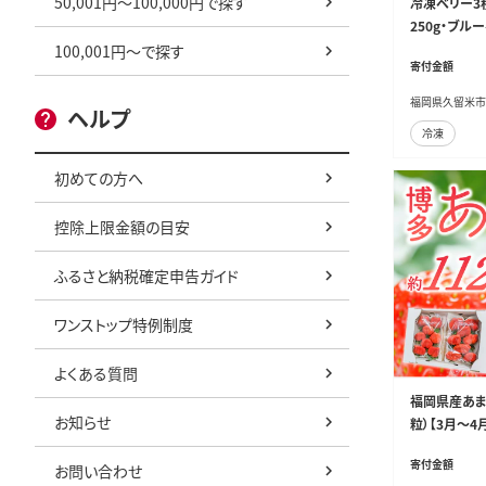
50,001円～100,000円で探す
冷凍ベリー3
250g・ブルー
100,001円～で探す
寄付金額
福岡県久留米市
ヘルプ
冷凍
初めての方へ
控除上限金額の目安
ふるさと納税確定申告ガイド
ワンストップ特例制度
よくある質問
福岡県産あま
お知らせ
粒）【3月～4月
寄付金額
お問い合わせ