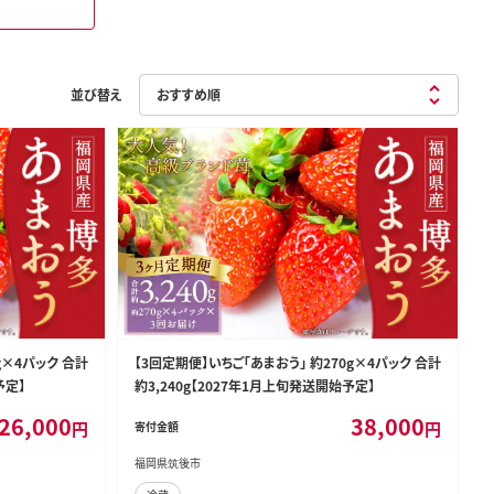
並び替え
g×4パック 合計
【3回定期便】いちご「あまおう」 約270g×4パック 合計
予定】
約3,240g【2027年1月上旬発送開始予定】
26,000
38,000
円
円
寄付金額
福岡県筑後市