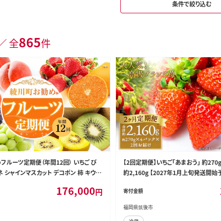
条件で絞り込む
865
／ 全
件
フルーツ定期便（年間12回） いちご び
【2回定期便】いちご「あまおう」 約270
ネ シャインマスカット デコポン 柿 キウイ
約2,160g 【2027年1月上旬発送開始
176,000
円
寄付金額
福岡県筑後市