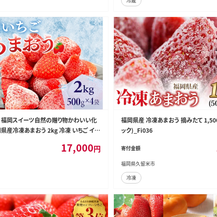
冷蔵
 福岡スイーツ自然の贈り物かわいい化
福岡県産 冷凍あまおう 摘みたて 1,500
県産冷凍あまおう 2kg 冷凍 いちご イチ
ック)_Fi036
寄せグルメ お取り寄せ 福岡 お土産 九州
17,000
円
寄付金額
り寄せ グルメ 福岡県
福岡県久留米市
冷凍