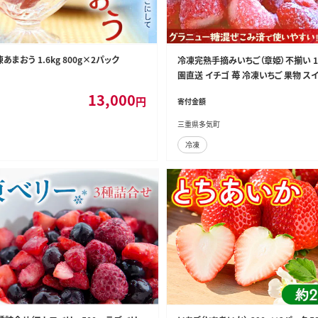
あまおう 1.6kg 800g×2パック
冷凍完熟手摘みいちご（章姫）不揃い 1k
園直送 イチゴ 苺 冷凍いちご 果物 ス
フルーツ アイス ジャム シャーベット 
13,000
円
寄付金額
果実 あまい 三重県 多気町 FR-13
三重県多気町
冷凍