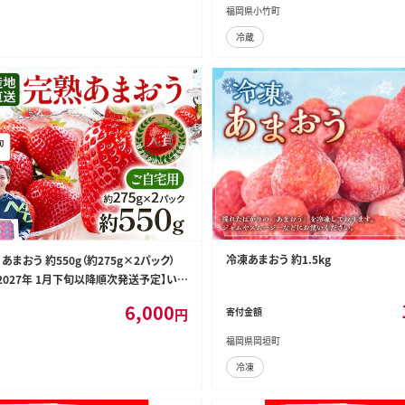
福岡県小竹町
冷蔵
冷凍あまおう 約1.5kg
あまおう 約550g（約275g×2パック）
2027年 1月下旬以降順次発送予定】いち
い 苺 イチゴ 福岡高級 フルーツ 土産 福
6,000
円
寄付金額
福岡県岡垣町
冷凍