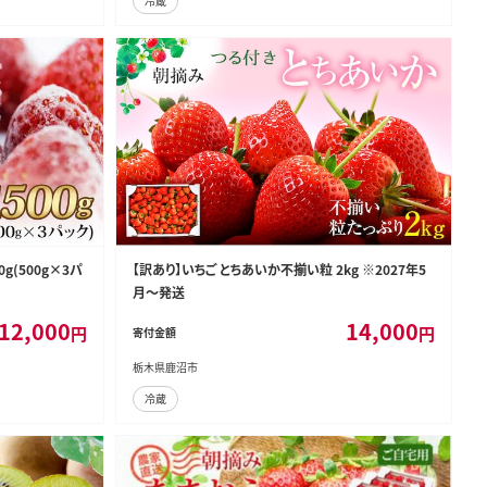
冷蔵
g(500g×3パ
【訳あり】いちご とちあいか不揃い粒 2kg ※2027年5
月～発送
12,000
14,000
円
円
寄付金額
栃木県鹿沼市
冷蔵