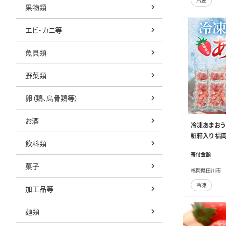
冷蔵
果物類
エビ・カニ等
魚貝類
野菜類
卵（鶏、烏骨鶏等）
お酒
冷凍あまおう
粧箱入り 福岡
飲料類
ゴ 苺 お取り
寄付金額
福岡土産 取
菓子
福岡県田川市
冷凍
加工品等
麺類