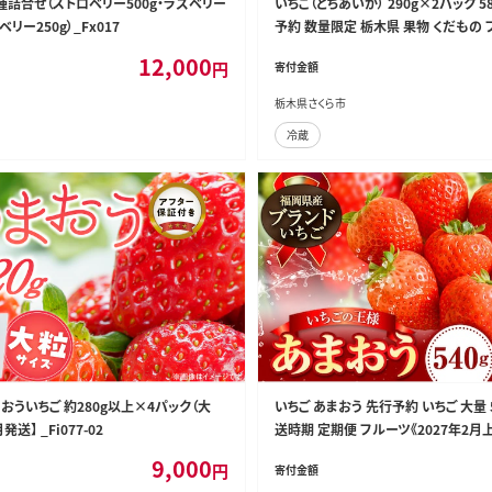
種詰合せ（ストロベリー500g・ラズベリー
いちご（とちあいか） 290g×2パック 
ベリー250g）_Fx017
予約 数量限定 栃木県 果物 くだもの 
チゴ ※2026年11月～発送
12,000
円
寄付金額
栃木県さくら市
冷蔵
おういちご 約280g以上×4パック（大
いちご あまおう 先行予約 いちご 大量 
発送】 _Fi077-02
送時期 定期便 フルーツ《2027年2月
荷》苺 旬 くだもの 果物 福岡県 小竹町---
9,000
円
寄付金額
540g2---