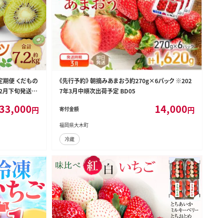
定期便 くだもの
《先行予約》 朝摘みあまおう約270g×6パック ※202
~12月下旬発送予
7年3月中順次出荷予定 BD05
33,000
14,000
円
円
寄付金額
福岡県大木町
冷蔵