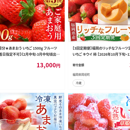
荷分★あまおう いちご 1500g フルーツ
【3回定期便】福岡のリッチなフルーツ
【着日指定不可】《2月中旬-3月中旬頃出
いちご キウイ 柿 【2026年10月下旬
税 いちご 福岡県 鞍手郡 【鞍手町】---kr
定】
13,000
円
寄付金額
2_26_13000_1500g---
福岡県岡垣町
冷蔵