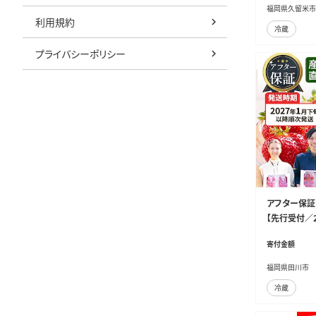
福岡県久留米市
利用規約
冷蔵
プライバシーポリシー
アフター保証 
【先行受付／
ご 大粒 不揃
寄付金額
岡県
福岡県田川市
冷蔵