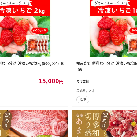
な小分け！冷凍いちご2kg(500g×4)_B
摘みたて！便利な小分け！冷凍いちご1kg(
I08
15,000
円
寄付金額
茨城県古河市
冷凍