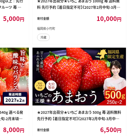
580g以上｜先行
★2027年出荷分★いちご あまおう 1000g 苺 送料無
フルーツ 苺 イ
料 先行予約 【着日指定不可】《2027年2月中旬-3月中
旬頃出荷》イチゴ 果物 フルーツ 福岡県 鞍手郡 小竹
5,000
10,000
円
円
寄付金額
町【配送不可地域：離島】---ktk_ktk_85_1000g---
福岡県小竹町
冷蔵
540g 選べる発
★2027年出荷分★いちご あまおう 500g 苺 送料無料
上旬-2月末頃出
先行予約 【着日指定不可】《2027年2月中旬-3月中旬
ktk_lfk_5_
頃出荷》イチゴ 果物 フルーツ 福岡県 鞍手郡 小竹町
8,000
6,500
円
円
寄付金額
【配送不可地域：離島】---ktk_ktk_84_500g---