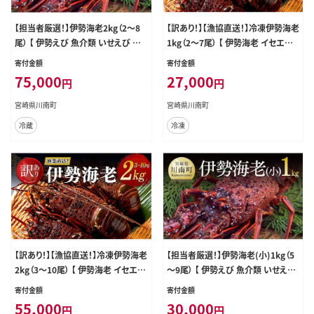
【担当者厳選！】伊勢海老2kg（2～8
【訳あり！】【漁協直送！】冷凍伊勢海老
尾） 【 伊勢えび 魚介類 いせえび 海
1kg（2～7尾） 【 伊勢海老 イセエビ
産物 宮崎県産 国産 】［B04403］
訳あり 魚介 】 [B01708]
寄付金額
寄付金額
75,000
27,000
円
円
宮崎県川南町
宮崎県川南町
冷蔵
冷凍
【訳あり！】【漁協直送！】冷凍伊勢海老
【担当者厳選！】伊勢海老(小)1kg（5
2kg（3～10尾） 【 伊勢海老 イセエビ
～9尾） 【 伊勢えび 魚介類 いせえび
訳あり 魚介 】 [B01709]
海産物 宮崎県産 国産 】［B04401］
寄付金額
寄付金額
55,000
30,000
円
円