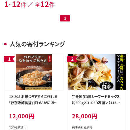
1
12
12
~
件 ／ 全
件
1
人気の寄付ランキング
12-298 お米つきですぐに作れる
完全国産3種シーフードミックス
「紋別漁師食堂」ずわいがにほぐ
約300g×3 ＜3D凍結＞【11520
しめし ｜ 北海道 グルメ ギフト
92】
12,000円
28,000円
無添加 炊き込みごはん 海鮮
北海道紋別市
兵庫県新温泉町