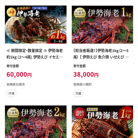
≪ 期間限定・数量限定 ≫ 伊勢海老
【担当者厳選！】伊勢海老1kg（2～5
約1kg (2～4尾) 伊勢えび イセエビ
尾） 【 伊勢えび 魚介類 いせえび 海
海鮮 海産物 鮮魚 魚介 産地直送 新
産物 宮崎県産 国産 】［B04402］
寄付金額
寄付金額
鮮 高級 刺身 味噌汁 焼き物 焼肉 BB
60,000
38,000
円
円
Q 天然 おすすめ お取り寄せ グルメ
ギフト 贈り物 お祝い 記念日 プレゼ
宮崎県日南市
宮崎県川南町
ント 冷凍 宮崎県 日南市 送料無料_I
冷凍
冷蔵
34-26