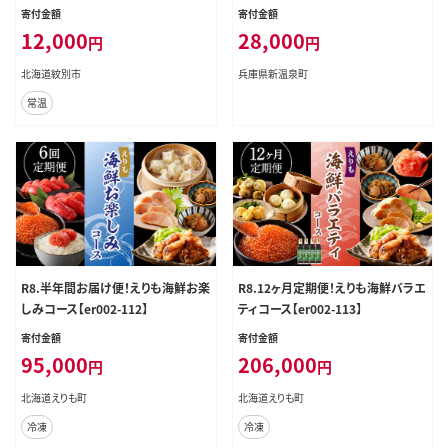
｜ 北海道 グルメ ギフト 無添加 炊き
寄付金額
寄付金額
込みごはん 海鮮
12,000
28,000
円
円
北海道紋別市
兵庫県新温泉町
常温
R8.半年間お届け便！えりも海鮮お楽
R8.12ヶ月定期便！えりも海鮮バラエ
しみコース【er002-112】
ティコース【er002-113】
寄付金額
寄付金額
95,000
206,000
円
円
北海道えりも町
北海道えりも町
冷凍
冷凍