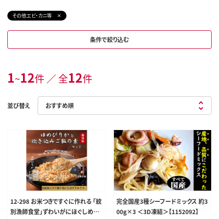
その他エビ・カニ等
条件で絞り込む
1
12
12
~
件 ／ 全
件
並び替え
12-298 お米つきですぐに作れる 「紋
完全国産3種シーフードミックス 約3
別漁師食堂」ずわいがにほぐしめし
00g×3 ＜3D凍結＞【1152092】