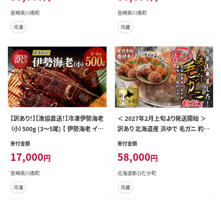
宮崎県川南町
宮崎県川南町
冷凍
冷蔵
【訳あり！】【漁協直送！】冷凍伊勢海老
＜ 2027年2月上旬より発送開始 ＞
（小）500g (3～5尾) 【 伊勢海老 イセ
訳あり 北海道産 浜ゆで 毛ガニ 約 2
エビ 訳あり 魚介 】 [B01707]
kg 冷蔵 毛蟹 毛がに かに味噌 カニ
寄付金額
寄付金額
味噌 ＜ 予約受付 ＞
17,000
58,000
円
円
宮崎県川南町
北海道新ひだか町
冷凍
冷蔵